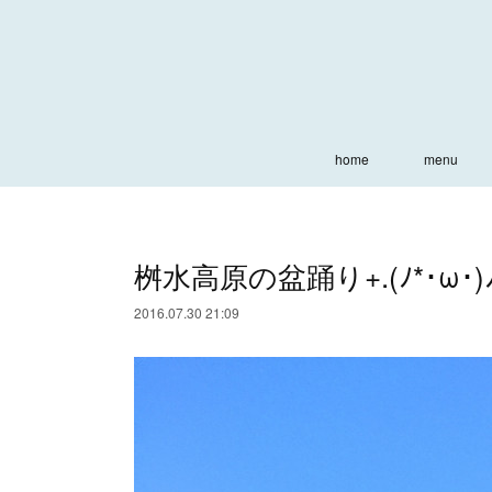
home
menu
桝水高原の盆踊り+.(ﾉ*･ω･)ﾉ❤ฺ
2016.07.30 21:09