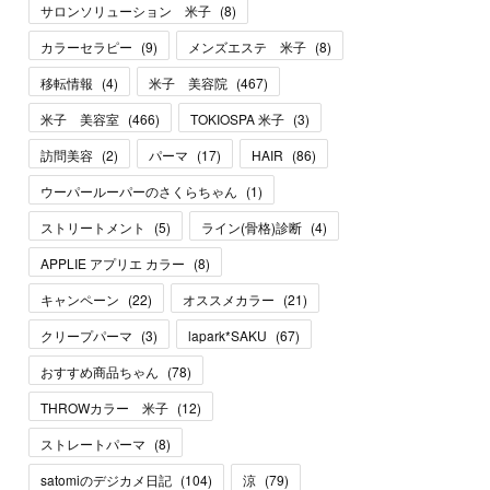
サロンソリューション 米子
(
8
)
カラーセラピー
(
9
)
メンズエステ 米子
(
8
)
移転情報
(
4
)
米子 美容院
(
467
)
米子 美容室
(
466
)
TOKIOSPA 米子
(
3
)
訪問美容
(
2
)
パーマ
(
17
)
HAIR
(
86
)
ウーパールーパーのさくらちゃん
(
1
)
ストリートメント
(
5
)
ライン(骨格)診断
(
4
)
APPLIE アプリエ カラー
(
8
)
キャンペーン
(
22
)
オススメカラー
(
21
)
クリープパーマ
(
3
)
lapark*SAKU
(
67
)
おすすめ商品ちゃん
(
78
)
THROWカラー 米子
(
12
)
ストレートパーマ
(
8
)
satomiのデジカメ日記
(
104
)
涼
(
79
)