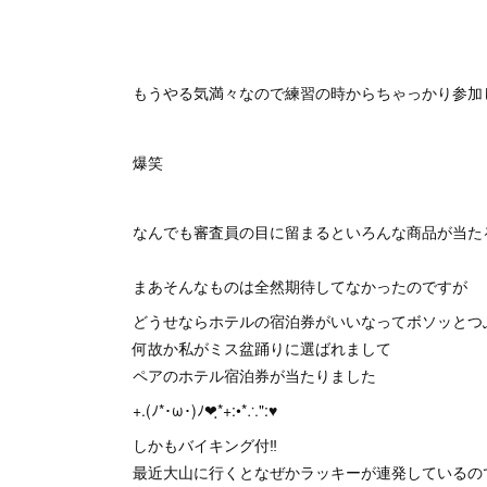
もうやる気満々なので練習の時からちゃっかり参加
爆笑
なんでも審査員の目に留まるといろんな商品が当た
まあそんなものは全然期待してなかったのですが
どうせならホテルの宿泊券がいいなってボソッとつ
何故か私がミス盆踊りに選ばれまして
ペアのホテル宿泊券が当たりました
+.(ﾉ*･ω･)ﾉ❤ฺ*+:•*∴":♥
しかもバイキング付‼️
最近大山に行くとなぜかラッキーが連発しているの