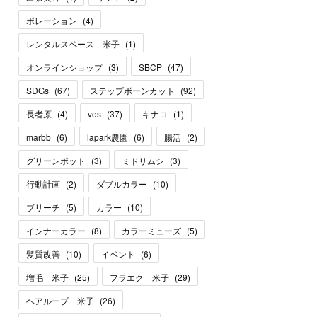
ポレーション
(
4
)
レンタルスペース 米子
(
1
)
オンラインショップ
(
3
)
SBCP
(
47
)
SDGs
(
67
)
ステップボーンカット
(
92
)
長者原
(
4
)
vos
(
37
)
キナコ
(
1
)
marbb
(
6
)
lapark農園
(
6
)
腸活
(
2
)
グリーンポット
(
3
)
ミドリムシ
(
3
)
行動計画
(
2
)
ダブルカラー
(
10
)
ブリーチ
(
5
)
カラー
(
10
)
インナーカラー
(
8
)
カラーミューズ
(
5
)
髪質改善
(
10
)
イベント
(
6
)
増毛 米子
(
25
)
フラエク 米子
(
29
)
ヘアループ 米子
(
26
)