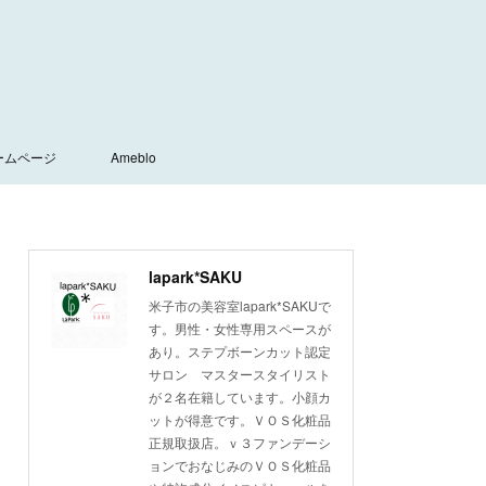
ームページ
Ameblo
lapark*SAKU
米子市の美容室lapark*SAKUで
す。男性・女性専用スペースが
あり。ステプボーンカット認定
サロン マスタースタイリスト
が２名在籍しています。小顔カ
ットが得意です。ＶＯＳ化粧品
正規取扱店。ｖ３ファンデーシ
ョンでおなじみのＶＯＳ化粧品