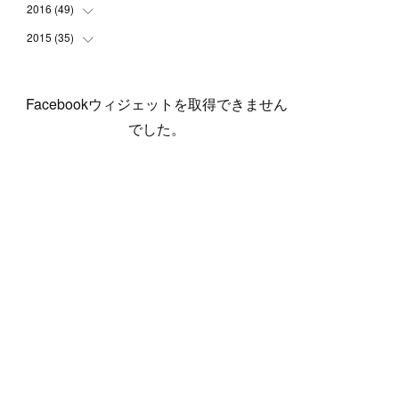
(
5
)
(
6
)
(
1
)
(
3
)
(
4
)
(
6
)
(
12
)
2016
(
49
(
12
)
)
(
1
)
(
3
)
(
6
)
(
2
)
(
3
)
(
7
)
(
7
)
(
11
)
2015
(
35
(
2
)
)
(
5
)
(
8
)
(
3
)
(
1
)
(
6
)
(
4
)
(
12
)
(
16
)
(
3
)
(
8
)
(
8
)
(
6
)
(
3
)
(
3
)
(
6
)
(
15
)
(
18
)
(
8
)
(
5
)
(
5
)
Facebookウィジェットを取得できません
(
5
)
(
9
)
(
4
)
(
6
)
(
5
)
(
10
)
(
25
)
(
4
)
(
7
)
でした。
(
5
)
(
9
)
(
1
)
(
2
)
(
6
)
(
5
)
(
23
)
(
8
)
(
5
)
(
9
)
(
1
)
(
9
)
(
10
)
(
8
)
(
23
)
(
3
)
(
3
)
(
1
)
(
13
)
(
4
)
(
20
)
(
3
)
(
2
)
(
3
)
(
6
)
(
9
)
(
11
)
(
5
)
(
5
)
(
14
)
(
20
)
(
2
)
(
21
)
(
11
)
(
6
)
(
11
)
(
5
)
(
3
)