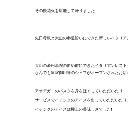
その後花火を堪能して帰りました
先日母親と大山の参道沿いにできた新しいイタリア
大山の豪円湯院の斜め前にできたイタリアンレストラ
なんでも皇室御用達のシェフがオープンされたお店
アオデガニのパスタを身をほぐしていただいたり
サービスでイチジクのアイスを出していただいたりと至れ
イチジクのアイスは極上の美味しさでした❗️