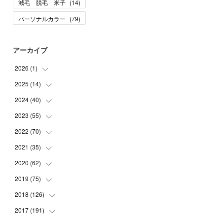
減毛 脱毛 米子
(
14
)
パーソナルカラー
(
79
)
アーカイブ
2026
(
1
)
2025
(
14
(
1
)
)
2024
(
40
(
10
)
)
(
1
)
2023
(
55
(
1
)
)
(
1
)
(
1
)
2022
(
70
(
2
)
)
(
2
)
(
3
)
(
4
)
2021
(
35
(
7
)
)
(
2
)
(
3
)
(
11
)
2020
(
62
(
5
)
)
(
7
)
(
3
)
(
8
)
(
7
)
2019
(
75
(
6
)
)
(
4
)
(
6
)
(
1
)
(
5
)
(
9
)
2018
(
126
(
1
)
)
(
3
)
(
4
)
(
3
)
(
3
)
(
7
)
(
2
)
2017
(
191
(
6
)
)