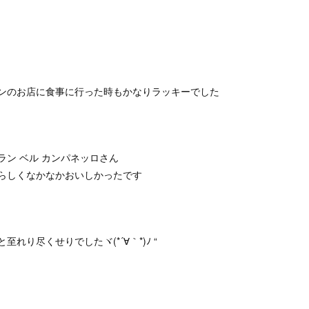
ンのお店に食事に行った時もかなりラッキーでした
ン ベル カンパネッロさん
らしくなかなかおいしかったです
り尽くせりでしたヾ(*´∀｀*)ﾉ “