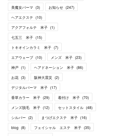
美魔女パーマ
(
3
)
お知らせ
(
247
)
ヘアエクステ
(
10
)
アクアフォルテ 米子
(
1
)
七五三 米子
(
15
)
トキオインカラミ 米子
(
7
)
エアウェーブ
(
10
)
メンズ 米子
(
23
)
神戸
(
1
)
ヘアドネーション 米子
(
86
)
お花
(
3
)
阪神大震災
(
2
)
デジタルパーマ 米子
(
17
)
香草カラー 米子
(
29
)
着付け 米子
(
70
)
メンズ脱毛 米子
(
12
)
セットスタイル
(
48
)
シルバー
(
2
)
まつげエクステ 米子
(
16
)
blog
(
8
)
フェイシャル エステ 米子
(
35
)