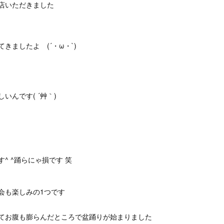
店いただきました
きましたよ (´・ω・`)
んです( ´艸｀)
^ ^踊らにゃ損です 笑
会も楽しみの1つです
てお腹も膨らんだところで盆踊りが始まりました