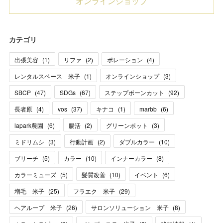
オンラインショップ
カテゴリ
出張美容
(
1
)
リファ
(
2
)
ポレーション
(
4
)
レンタルスペース 米子
(
1
)
オンラインショップ
(
3
)
SBCP
(
47
)
SDGs
(
67
)
ステップボーンカット
(
92
)
長者原
(
4
)
vos
(
37
)
キナコ
(
1
)
marbb
(
6
)
lapark農園
(
6
)
腸活
(
2
)
グリーンポット
(
3
)
ミドリムシ
(
3
)
行動計画
(
2
)
ダブルカラー
(
10
)
ブリーチ
(
5
)
カラー
(
10
)
インナーカラー
(
8
)
カラーミューズ
(
5
)
髪質改善
(
10
)
イベント
(
6
)
増毛 米子
(
25
)
フラエク 米子
(
29
)
ヘアループ 米子
(
26
)
サロンソリューション 米子
(
8
)