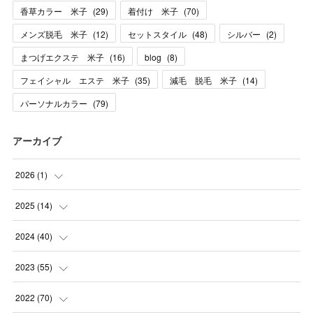
香草カラー 米子
(
29
)
着付け 米子
(
70
)
メンズ脱毛 米子
(
12
)
セットスタイル
(
48
)
シルバー
(
2
)
まつげエクステ 米子
(
16
)
blog
(
8
)
フェイシャル エステ 米子
(
35
)
減毛 脱毛 米子
(
14
)
パーソナルカラー
(
79
)
アーカイブ
2026
(
1
)
(
1
)
2025
(
14
)
(
10
)
2024
(
40
)
(
1
)
(
1
)
2023
(
55
)
(
1
)
(
1
)
(
2
)
2022
(
70
)