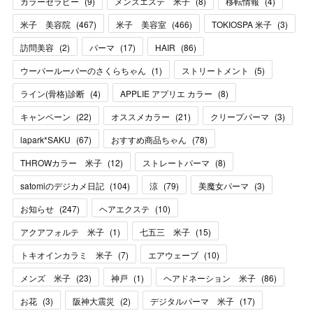
カラーセラピー
(
9
)
メンズエステ 米子
(
8
)
移転情報
(
4
)
米子 美容院
(
467
)
米子 美容室
(
466
)
TOKIOSPA 米子
(
3
)
訪問美容
(
2
)
パーマ
(
17
)
HAIR
(
86
)
ウーパールーパーのさくらちゃん
(
1
)
ストリートメント
(
5
)
ライン(骨格)診断
(
4
)
APPLIE アプリエ カラー
(
8
)
キャンペーン
(
22
)
オススメカラー
(
21
)
クリープパーマ
(
3
)
lapark*SAKU
(
67
)
おすすめ商品ちゃん
(
78
)
THROWカラー 米子
(
12
)
ストレートパーマ
(
8
)
satomiのデジカメ日記
(
104
)
涼
(
79
)
美魔女パーマ
(
3
)
お知らせ
(
247
)
ヘアエクステ
(
10
)
アクアフォルテ 米子
(
1
)
七五三 米子
(
15
)
トキオインカラミ 米子
(
7
)
エアウェーブ
(
10
)
メンズ 米子
(
23
)
神戸
(
1
)
ヘアドネーション 米子
(
86
)
お花
(
3
)
阪神大震災
(
2
)
デジタルパーマ 米子
(
17
)