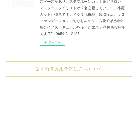
スペースがあり。ステプボーンカット認定サロン
マスタースタイリストが２名在籍しています。小顔
カットが得意です。ＶＯＳ化粧品正規取扱店。ｖ３
ファンデーションでおなじみのＶＯＳ化粧品や特許
成分イノスピキュールを使ったエステや脱毛も好評
です TEL 0859-31-2485
フォロー
２４時間web予約はこちらから