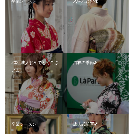
卒業シーズン
入学式とお花
2024成人おめでとうござ
浴衣の季節♪
います
卒業シーズン
成人式前写💕