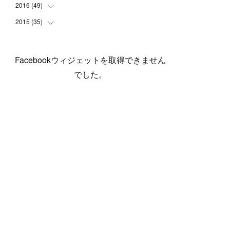
(
5
)
(
6
)
(
1
)
(
3
)
(
4
)
(
6
)
(
12
)
2016
(
49
(
12
)
)
(
1
)
(
3
)
(
6
)
(
2
)
(
3
)
(
7
)
(
7
)
(
11
)
2015
(
35
(
2
)
)
(
5
)
(
8
)
(
3
)
(
1
)
(
6
)
(
4
)
(
12
)
(
16
)
(
3
)
(
8
)
(
8
)
(
6
)
(
3
)
(
3
)
(
6
)
(
15
)
(
18
)
(
8
)
(
5
)
(
5
)
Facebookウィジェットを取得できません
(
5
)
(
9
)
(
4
)
(
6
)
(
5
)
(
10
)
(
25
)
(
4
)
(
7
)
でした。
(
5
)
(
9
)
(
1
)
(
2
)
(
6
)
(
5
)
(
23
)
(
8
)
(
5
)
(
9
)
(
1
)
(
9
)
(
10
)
(
8
)
(
23
)
(
3
)
(
3
)
(
1
)
(
13
)
(
4
)
(
20
)
(
3
)
(
2
)
(
3
)
(
6
)
(
9
)
(
11
)
(
5
)
(
5
)
(
14
)
(
20
)
(
2
)
(
21
)
(
11
)
(
6
)
(
11
)
(
5
)
(
3
)