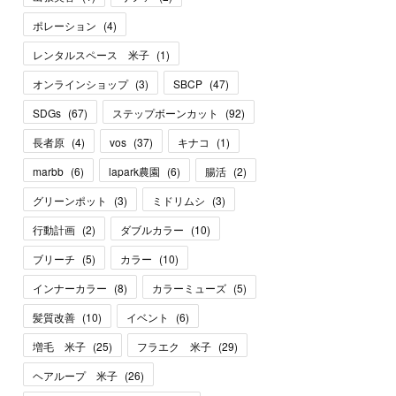
ポレーション
(
4
)
レンタルスペース 米子
(
1
)
オンラインショップ
(
3
)
SBCP
(
47
)
SDGs
(
67
)
ステップボーンカット
(
92
)
長者原
(
4
)
vos
(
37
)
キナコ
(
1
)
marbb
(
6
)
lapark農園
(
6
)
腸活
(
2
)
グリーンポット
(
3
)
ミドリムシ
(
3
)
行動計画
(
2
)
ダブルカラー
(
10
)
ブリーチ
(
5
)
カラー
(
10
)
インナーカラー
(
8
)
カラーミューズ
(
5
)
髪質改善
(
10
)
イベント
(
6
)
増毛 米子
(
25
)
フラエク 米子
(
29
)
ヘアループ 米子
(
26
)