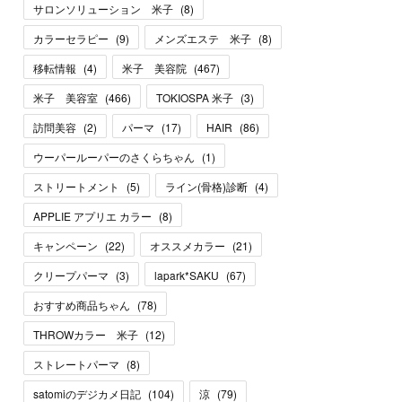
サロンソリューション 米子
(
8
)
カラーセラピー
(
9
)
メンズエステ 米子
(
8
)
移転情報
(
4
)
米子 美容院
(
467
)
米子 美容室
(
466
)
TOKIOSPA 米子
(
3
)
訪問美容
(
2
)
パーマ
(
17
)
HAIR
(
86
)
ウーパールーパーのさくらちゃん
(
1
)
ストリートメント
(
5
)
ライン(骨格)診断
(
4
)
APPLIE アプリエ カラー
(
8
)
キャンペーン
(
22
)
オススメカラー
(
21
)
クリープパーマ
(
3
)
lapark*SAKU
(
67
)
おすすめ商品ちゃん
(
78
)
THROWカラー 米子
(
12
)
ストレートパーマ
(
8
)
satomiのデジカメ日記
(
104
)
涼
(
79
)