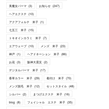
美魔女パーマ
(
3
)
お知らせ
(
247
)
ヘアエクステ
(
10
)
アクアフォルテ 米子
(
1
)
七五三 米子
(
15
)
トキオインカラミ 米子
(
7
)
エアウェーブ
(
10
)
メンズ 米子
(
23
)
神戸
(
1
)
ヘアドネーション 米子
(
86
)
お花
(
3
)
阪神大震災
(
2
)
デジタルパーマ 米子
(
17
)
香草カラー 米子
(
29
)
着付け 米子
(
70
)
メンズ脱毛 米子
(
12
)
セットスタイル
(
48
)
シルバー
(
2
)
まつげエクステ 米子
(
16
)
blog
(
8
)
フェイシャル エステ 米子
(
35
)