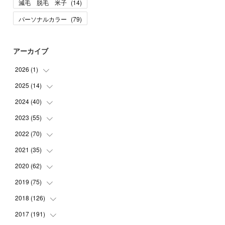
減毛 脱毛 米子
(
14
)
パーソナルカラー
(
79
)
アーカイブ
2026
(
1
)
2025
(
14
(
1
)
)
2024
(
40
(
10
)
)
(
1
)
2023
(
55
(
1
)
)
(
1
)
(
1
)
2022
(
70
(
2
)
)
(
2
)
(
3
)
(
4
)
2021
(
35
(
7
)
)
(
2
)
(
3
)
(
11
)
2020
(
62
(
5
)
)
(
7
)
(
3
)
(
8
)
(
7
)
2019
(
75
(
6
)
)
(
4
)
(
6
)
(
1
)
(
5
)
(
9
)
2018
(
126
(
1
)
)
(
3
)
(
4
)
(
3
)
(
3
)
(
7
)
(
2
)
2017
(
191
(
6
)
)