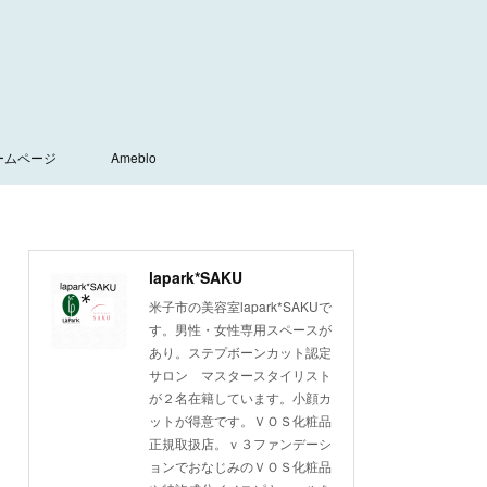
ームページ
Ameblo
lapark*SAKU
米子市の美容室lapark*SAKUで
す。男性・女性専用スペースが
あり。ステプボーンカット認定
サロン マスタースタイリスト
が２名在籍しています。小顔カ
ットが得意です。ＶＯＳ化粧品
正規取扱店。ｖ３ファンデーシ
ョンでおなじみのＶＯＳ化粧品