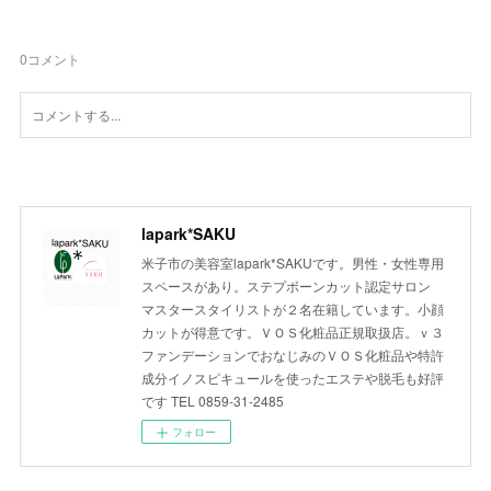
0
コメント
lapark*SAKU
米子市の美容室lapark*SAKUです。男性・女性専用
スペースがあり。ステプボーンカット認定サロン
マスタースタイリストが２名在籍しています。小顔
カットが得意です。ＶＯＳ化粧品正規取扱店。ｖ３
ファンデーションでおなじみのＶＯＳ化粧品や特許
成分イノスピキュールを使ったエステや脱毛も好評
です TEL 0859-31-2485
フォロー