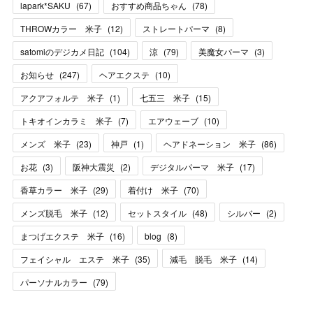
lapark*SAKU
(
67
)
おすすめ商品ちゃん
(
78
)
THROWカラー 米子
(
12
)
ストレートパーマ
(
8
)
satomiのデジカメ日記
(
104
)
涼
(
79
)
美魔女パーマ
(
3
)
お知らせ
(
247
)
ヘアエクステ
(
10
)
アクアフォルテ 米子
(
1
)
七五三 米子
(
15
)
トキオインカラミ 米子
(
7
)
エアウェーブ
(
10
)
メンズ 米子
(
23
)
神戸
(
1
)
ヘアドネーション 米子
(
86
)
お花
(
3
)
阪神大震災
(
2
)
デジタルパーマ 米子
(
17
)
香草カラー 米子
(
29
)
着付け 米子
(
70
)
メンズ脱毛 米子
(
12
)
セットスタイル
(
48
)
シルバー
(
2
)
まつげエクステ 米子
(
16
)
blog
(
8
)
フェイシャル エステ 米子
(
35
)
減毛 脱毛 米子
(
14
)
パーソナルカラー
(
79
)