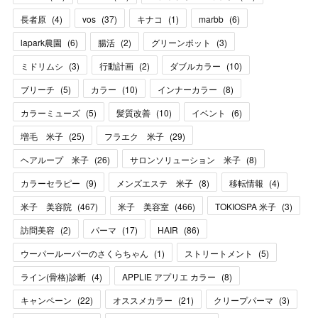
長者原
(
4
)
vos
(
37
)
キナコ
(
1
)
marbb
(
6
)
lapark農園
(
6
)
腸活
(
2
)
グリーンポット
(
3
)
ミドリムシ
(
3
)
行動計画
(
2
)
ダブルカラー
(
10
)
ブリーチ
(
5
)
カラー
(
10
)
インナーカラー
(
8
)
カラーミューズ
(
5
)
髪質改善
(
10
)
イベント
(
6
)
増毛 米子
(
25
)
フラエク 米子
(
29
)
ヘアループ 米子
(
26
)
サロンソリューション 米子
(
8
)
カラーセラピー
(
9
)
メンズエステ 米子
(
8
)
移転情報
(
4
)
米子 美容院
(
467
)
米子 美容室
(
466
)
TOKIOSPA 米子
(
3
)
訪問美容
(
2
)
パーマ
(
17
)
HAIR
(
86
)
ウーパールーパーのさくらちゃん
(
1
)
ストリートメント
(
5
)
ライン(骨格)診断
(
4
)
APPLIE アプリエ カラー
(
8
)
キャンペーン
(
22
)
オススメカラー
(
21
)
クリープパーマ
(
3
)