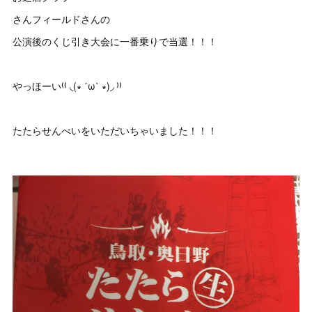
さんフィールドさんの
公演後のくじ引き大会に一番乗りで当選！！！
やっほーい⁽⁽ ◟(∗ ˊωˋ ∗)◞ ⁾⁾
たたらせんべいをいただいちゃいました！！！