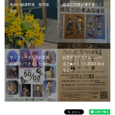
奇跡の健康野菜 菊芋販
横尾忠則展が凄すぎた！
売中
サンフィーさんのお芝居
お芝居クラブさんふぃー
が近づいてきましたヨー♫
るど✖️ヒミツの部屋4 始ま
るよー