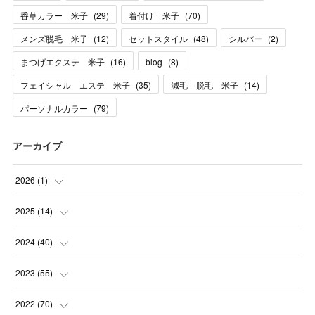
香草カラー 米子
(
29
)
着付け 米子
(
70
)
メンズ脱毛 米子
(
12
)
セットスタイル
(
48
)
シルバー
(
2
)
まつげエクステ 米子
(
16
)
blog
(
8
)
フェイシャル エステ 米子
(
35
)
減毛 脱毛 米子
(
14
)
パーソナルカラー
(
79
)
アーカイブ
2026
(
1
)
(
1
)
2025
(
14
)
(
10
)
2024
(
40
)
(
1
)
(
1
)
2023
(
55
)
(
1
)
(
1
)
(
2
)
2022
(
70
)