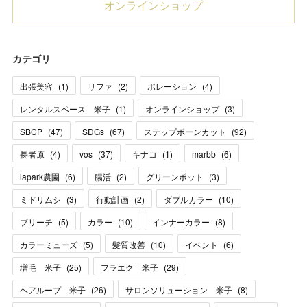
オンラインショップ
カテゴリ
出張美容
(
1
)
リファ
(
2
)
ポレーション
(
4
)
レンタルスペース 米子
(
1
)
オンラインショップ
(
3
)
SBCP
(
47
)
SDGs
(
67
)
ステップボーンカット
(
92
)
長者原
(
4
)
vos
(
37
)
キナコ
(
1
)
marbb
(
6
)
lapark農園
(
6
)
腸活
(
2
)
グリーンポット
(
3
)
ミドリムシ
(
3
)
行動計画
(
2
)
ダブルカラー
(
10
)
ブリーチ
(
5
)
カラー
(
10
)
インナーカラー
(
8
)
カラーミューズ
(
5
)
髪質改善
(
10
)
イベント
(
6
)
増毛 米子
(
25
)
フラエク 米子
(
29
)
ヘアループ 米子
(
26
)
サロンソリューション 米子
(
8
)