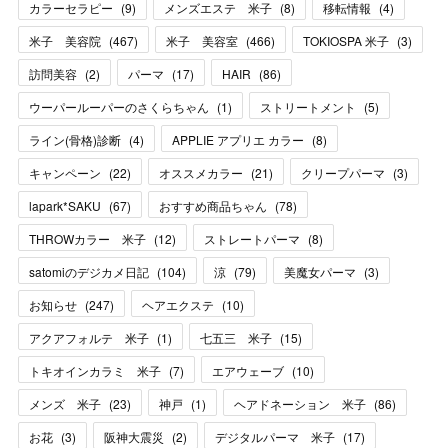
カラーセラピー
(
9
)
メンズエステ 米子
(
8
)
移転情報
(
4
)
米子 美容院
(
467
)
米子 美容室
(
466
)
TOKIOSPA 米子
(
3
)
訪問美容
(
2
)
パーマ
(
17
)
HAIR
(
86
)
ウーパールーパーのさくらちゃん
(
1
)
ストリートメント
(
5
)
ライン(骨格)診断
(
4
)
APPLIE アプリエ カラー
(
8
)
キャンペーン
(
22
)
オススメカラー
(
21
)
クリープパーマ
(
3
)
lapark*SAKU
(
67
)
おすすめ商品ちゃん
(
78
)
THROWカラー 米子
(
12
)
ストレートパーマ
(
8
)
satomiのデジカメ日記
(
104
)
涼
(
79
)
美魔女パーマ
(
3
)
お知らせ
(
247
)
ヘアエクステ
(
10
)
アクアフォルテ 米子
(
1
)
七五三 米子
(
15
)
トキオインカラミ 米子
(
7
)
エアウェーブ
(
10
)
メンズ 米子
(
23
)
神戸
(
1
)
ヘアドネーション 米子
(
86
)
お花
(
3
)
阪神大震災
(
2
)
デジタルパーマ 米子
(
17
)