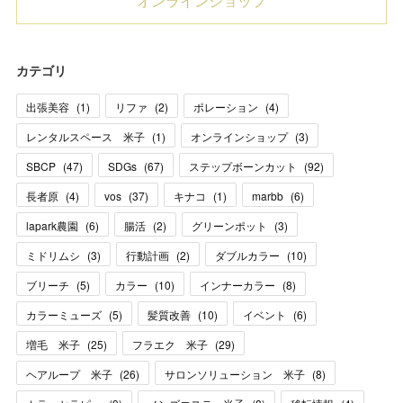
オンラインショップ
カテゴリ
出張美容
(
1
)
リファ
(
2
)
ポレーション
(
4
)
レンタルスペース 米子
(
1
)
オンラインショップ
(
3
)
SBCP
(
47
)
SDGs
(
67
)
ステップボーンカット
(
92
)
長者原
(
4
)
vos
(
37
)
キナコ
(
1
)
marbb
(
6
)
lapark農園
(
6
)
腸活
(
2
)
グリーンポット
(
3
)
ミドリムシ
(
3
)
行動計画
(
2
)
ダブルカラー
(
10
)
ブリーチ
(
5
)
カラー
(
10
)
インナーカラー
(
8
)
カラーミューズ
(
5
)
髪質改善
(
10
)
イベント
(
6
)
増毛 米子
(
25
)
フラエク 米子
(
29
)
ヘアループ 米子
(
26
)
サロンソリューション 米子
(
8
)