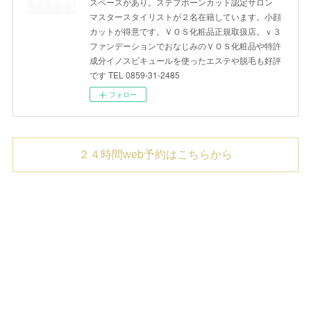
スペースがあり。ステプボーンカット認定サロン
マスタースタイリストが２名在籍しています。小顔
カットが得意です。ＶＯＳ化粧品正規取扱店。ｖ３
ファンデーションでおなじみのＶＯＳ化粧品や特許
成分イノスピキュールを使ったエステや脱毛も好評
です TEL 0859-31-2485
フォロー
２４時間web予約はこちらから