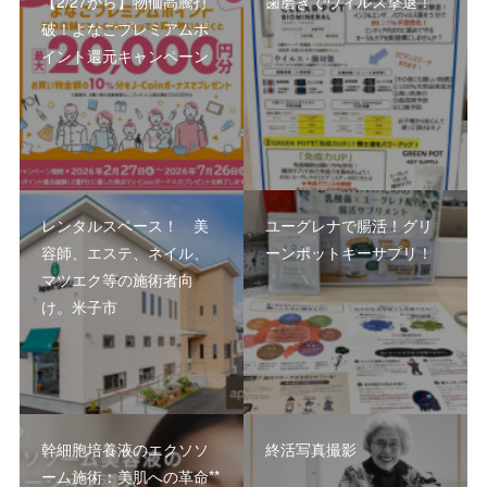
【2/27から】物価高騰打
歯磨きでウィルス撃退！
破！よなごプレミアムポ
イント還元キャンペーン
レンタルスペース！ 美
ユーグレナで腸活！グリ
容師、エステ、ネイル、
ーンポットキーサプリ！
マツエク等の施術者向
け。米子市
幹細胞培養液のエクソソ
終活写真撮影
ーム施術：美肌への革命**