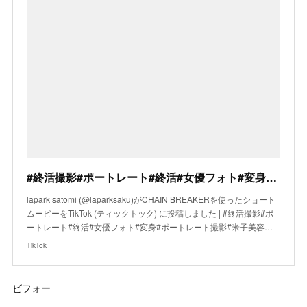
#終活撮影#ポートレート#終活#女優フォト#変身#ポートレート撮影#米子美容室#鳥取県米子市#美容室#ヘアメイク#lapark*SAKU
lapark satomi (@laparksaku)がCHAIN BREAKERを使ったショート
ムービーをTikTok (ティックトック) に投稿しました | #終活撮影#ポ
ートレート#終活#女優フォト#変身#ポートレート撮影#米子美容…
TikTok
ビフォー