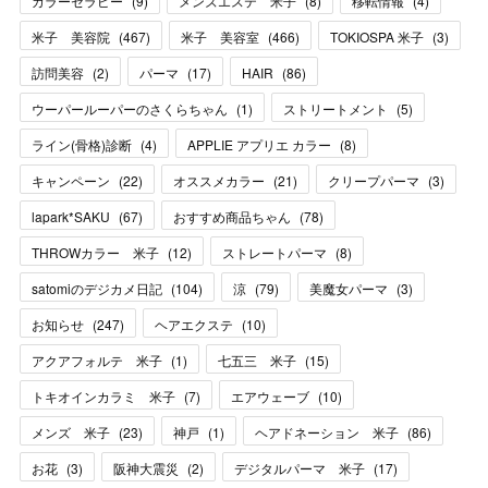
カラーセラピー
(
9
)
メンズエステ 米子
(
8
)
移転情報
(
4
)
米子 美容院
(
467
)
米子 美容室
(
466
)
TOKIOSPA 米子
(
3
)
訪問美容
(
2
)
パーマ
(
17
)
HAIR
(
86
)
ウーパールーパーのさくらちゃん
(
1
)
ストリートメント
(
5
)
ライン(骨格)診断
(
4
)
APPLIE アプリエ カラー
(
8
)
キャンペーン
(
22
)
オススメカラー
(
21
)
クリープパーマ
(
3
)
lapark*SAKU
(
67
)
おすすめ商品ちゃん
(
78
)
THROWカラー 米子
(
12
)
ストレートパーマ
(
8
)
satomiのデジカメ日記
(
104
)
涼
(
79
)
美魔女パーマ
(
3
)
お知らせ
(
247
)
ヘアエクステ
(
10
)
アクアフォルテ 米子
(
1
)
七五三 米子
(
15
)
トキオインカラミ 米子
(
7
)
エアウェーブ
(
10
)
メンズ 米子
(
23
)
神戸
(
1
)
ヘアドネーション 米子
(
86
)
お花
(
3
)
阪神大震災
(
2
)
デジタルパーマ 米子
(
17
)