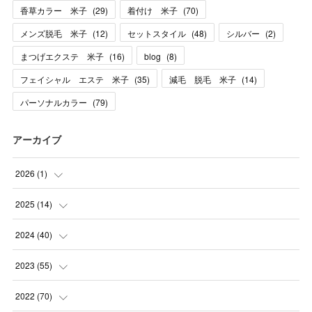
香草カラー 米子
(
29
)
着付け 米子
(
70
)
メンズ脱毛 米子
(
12
)
セットスタイル
(
48
)
シルバー
(
2
)
まつげエクステ 米子
(
16
)
blog
(
8
)
フェイシャル エステ 米子
(
35
)
減毛 脱毛 米子
(
14
)
パーソナルカラー
(
79
)
アーカイブ
2026
(
1
)
(
1
)
2025
(
14
)
(
10
)
2024
(
40
)
(
1
)
(
1
)
2023
(
55
)
(
1
)
(
1
)
(
2
)
2022
(
70
)