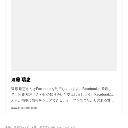
遠藤 瑞恵
遠藤 瑞恵さんはFacebookを利用しています。Facebookに登録し
て、遠藤 瑞恵さんや他の知り合いと交流しましょう。Facebookは、
人々が簡単に情報をシェアできる、オープンでつながりのある世…
www.facebook.com
米子 美容院
(
467
)
米子 美容室
(
466
)
お知らせ
(
247
)