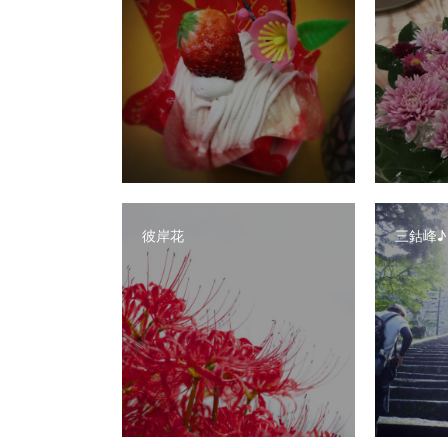
彼岸花
三鈷峰♪