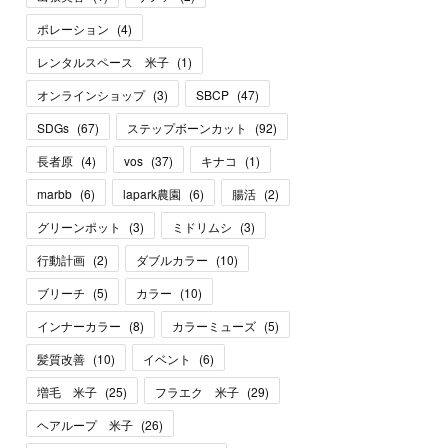
ポレーション
(
4
)
レンタルスペース 米子
(
1
)
オンラインショップ
(
3
)
SBCP
(
47
)
SDGs
(
67
)
ステップボーンカット
(
92
)
長者原
(
4
)
vos
(
37
)
キナコ
(
1
)
marbb
(
6
)
lapark農園
(
6
)
腸活
(
2
)
グリーンポット
(
3
)
ミドリムシ
(
3
)
行動計画
(
2
)
ダブルカラー
(
10
)
ブリーチ
(
5
)
カラー
(
10
)
インナーカラー
(
8
)
カラーミューズ
(
5
)
髪質改善
(
10
)
イベント
(
6
)
増毛 米子
(
25
)
フラエク 米子
(
29
)
ヘアループ 米子
(
26
)