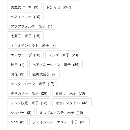
美魔女パーマ
(
3
)
お知らせ
(
247
)
ヘアエクステ
(
10
)
アクアフォルテ 米子
(
1
)
七五三 米子
(
15
)
トキオインカラミ 米子
(
7
)
エアウェーブ
(
10
)
メンズ 米子
(
23
)
神戸
(
1
)
ヘアドネーション 米子
(
86
)
お花
(
3
)
阪神大震災
(
2
)
デジタルパーマ 米子
(
17
)
香草カラー 米子
(
29
)
着付け 米子
(
70
)
メンズ脱毛 米子
(
12
)
セットスタイル
(
48
)
シルバー
(
2
)
まつげエクステ 米子
(
16
)
blog
(
8
)
フェイシャル エステ 米子
(
35
)