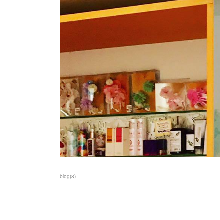
blog
(
8
)