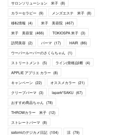
サロンソリューション 米子
(
8
)
カラーセラピー
(
9
)
メンズエステ 米子
(
8
)
移転情報
(
4
)
米子 美容院
(
467
)
米子 美容室
(
466
)
TOKIOSPA 米子
(
3
)
訪問美容
(
2
)
パーマ
(
17
)
HAIR
(
86
)
ウーパールーパーのさくらちゃん
(
1
)
ストリートメント
(
5
)
ライン(骨格)診断
(
4
)
APPLIE アプリエ カラー
(
8
)
キャンペーン
(
22
)
オススメカラー
(
21
)
クリープパーマ
(
3
)
lapark*SAKU
(
67
)
おすすめ商品ちゃん
(
78
)
THROWカラー 米子
(
12
)
ストレートパーマ
(
8
)
satomiのデジカメ日記
(
104
)
涼
(
79
)