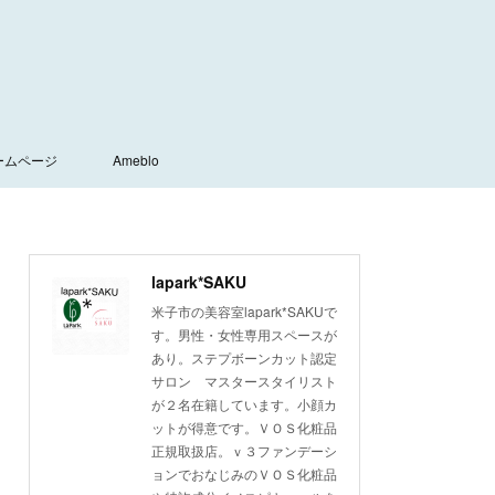
ームページ
Ameblo
lapark*SAKU
米子市の美容室lapark*SAKUで
す。男性・女性専用スペースが
あり。ステプボーンカット認定
サロン マスタースタイリスト
が２名在籍しています。小顔カ
ットが得意です。ＶＯＳ化粧品
正規取扱店。ｖ３ファンデーシ
ョンでおなじみのＶＯＳ化粧品