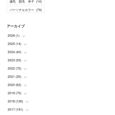
減毛 脱毛 米子
(
14
)
パーソナルカラー
(
79
)
アーカイブ
2026
(
1
)
2025
(
14
(
1
)
)
2024
(
40
(
10
)
)
(
1
)
2023
(
55
(
1
)
)
(
1
)
(
1
)
2022
(
70
(
2
)
)
(
2
)
(
3
)
(
4
)
2021
(
35
(
7
)
)
(
2
)
(
3
)
(
11
)
2020
(
62
(
5
)
)
(
7
)
(
3
)
(
8
)
(
7
)
2019
(
75
(
6
)
)
(
4
)
(
6
)
(
1
)
(
5
)
(
9
)
2018
(
126
(
1
)
)
(
3
)
(
4
)
(
3
)
(
3
)
(
7
)
(
2
)
2017
(
191
(
6
)
)