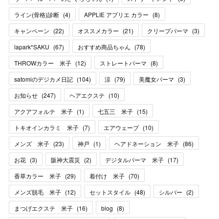
ライン(骨格)診断
(
4
)
APPLIE アプリエ カラー
(
8
)
キャンペーン
(
22
)
オススメカラー
(
21
)
クリープパーマ
(
3
)
lapark*SAKU
(
67
)
おすすめ商品ちゃん
(
78
)
THROWカラー 米子
(
12
)
ストレートパーマ
(
8
)
satomiのデジカメ日記
(
104
)
涼
(
79
)
美魔女パーマ
(
3
)
お知らせ
(
247
)
ヘアエクステ
(
10
)
アクアフォルテ 米子
(
1
)
七五三 米子
(
15
)
トキオインカラミ 米子
(
7
)
エアウェーブ
(
10
)
メンズ 米子
(
23
)
神戸
(
1
)
ヘアドネーション 米子
(
86
)
お花
(
3
)
阪神大震災
(
2
)
デジタルパーマ 米子
(
17
)
香草カラー 米子
(
29
)
着付け 米子
(
70
)
メンズ脱毛 米子
(
12
)
セットスタイル
(
48
)
シルバー
(
2
)
まつげエクステ 米子
(
16
)
blog
(
8
)