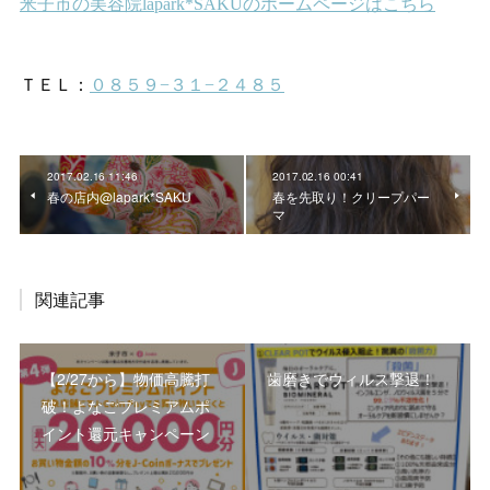
2017.02.16 11:46
2017.02.16 00:41
春の店内@lapark*SAKU
春を先取り！クリープパー
マ
関連記事
【2/27から】物価高騰打
歯磨きでウィルス撃退！
破！よなごプレミアムポ
イント還元キャンペーン