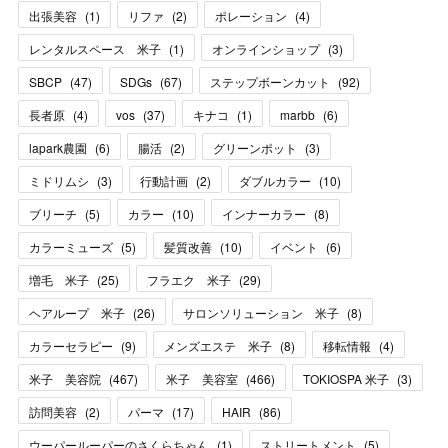
出張美容
(
1
)
リファ
(
2
)
ポレーション
(
4
)
レンタルスペース 米子
(
1
)
オンラインショップ
(
3
)
SBCP
(
47
)
SDGs
(
67
)
ステップボーンカット
(
92
)
長者原
(
4
)
vos
(
37
)
キナコ
(
1
)
marbb
(
6
)
lapark農園
(
6
)
腸活
(
2
)
グリーンポット
(
3
)
ミドリムシ
(
3
)
行動計画
(
2
)
ダブルカラー
(
10
)
ブリーチ
(
5
)
カラー
(
10
)
インナーカラー
(
8
)
カラーミューズ
(
5
)
髪質改善
(
10
)
イベント
(
6
)
増毛 米子
(
25
)
フラエク 米子
(
29
)
ヘアループ 米子
(
26
)
サロンソリューション 米子
(
8
)
カラーセラピー
(
9
)
メンズエステ 米子
(
8
)
移転情報
(
4
)
米子 美容院
(
467
)
米子 美容室
(
466
)
TOKIOSPA 米子
(
3
)
訪問美容
(
2
)
パーマ
(
17
)
HAIR
(
86
)
ウーパールーパーのさくらちゃん
(
1
)
ストリートメント
(
5
)