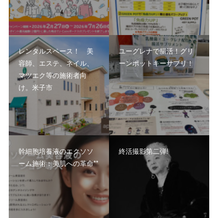
レンタルスペース！ 美
ユーグレナで腸活！グリ
容師、エステ、ネイル、
ーンポットキーサプリ！
マツエク等の施術者向
け。米子市
幹細胞培養液のエクソソ
終活撮影第二弾!
ーム施術：美肌への革命**