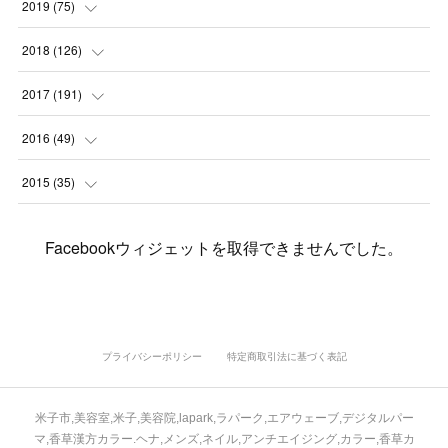
(
8
)
(
7
)
(
6
)
2019
(
75
)
(
4
)
(
6
)
(
1
)
(
5
)
(
9
)
(
1
)
2018
(
126
)
(
3
)
(
4
)
(
3
)
(
3
)
(
7
)
(
2
)
(
6
)
2017
(
191
)
(
5
)
(
6
)
(
1
)
(
3
)
(
4
)
(
6
)
(
12
)
(
12
)
2016
(
49
)
(
1
)
(
3
)
(
6
)
(
2
)
(
3
)
(
7
)
(
7
)
(
11
)
(
2
)
2015
(
35
)
(
5
)
(
8
)
(
3
)
(
1
)
(
6
)
(
4
)
(
12
)
(
16
)
(
3
)
(
8
)
Facebookウィジェットを取得できませんでした。
(
8
)
(
6
)
(
3
)
(
3
)
(
6
)
(
15
)
(
18
)
(
8
)
(
5
)
(
5
)
(
5
)
(
9
)
(
4
)
(
6
)
(
5
)
(
10
)
(
25
)
(
4
)
(
7
)
(
5
)
(
9
)
(
1
)
(
2
)
(
6
)
(
5
)
(
23
)
(
8
)
(
5
)
プライバシーポリシー
特定商取引法に基づく表記
(
9
)
(
1
)
(
9
)
(
10
)
(
8
)
(
23
)
(
3
)
(
3
)
米子市,美容室,米子,美容院,lapark,ラパーク,エアウェーブ,デジタルパー
(
1
)
(
13
)
(
4
)
(
20
)
(
3
)
(
2
)
マ,香草漢方カラー.ヘナ,メンズ,ネイル,アンチエイジング,カラー,香草カ