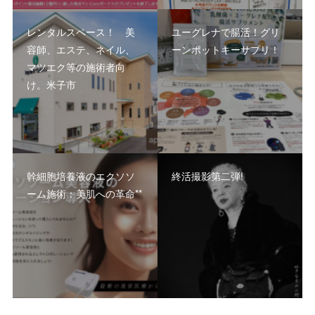
レンタルスペース！ 美
ユーグレナで腸活！グリ
容師、エステ、ネイル、
ーンポットキーサプリ！
マツエク等の施術者向
け。米子市
幹細胞培養液のエクソソ
終活撮影第二弾!
ーム施術：美肌への革命**