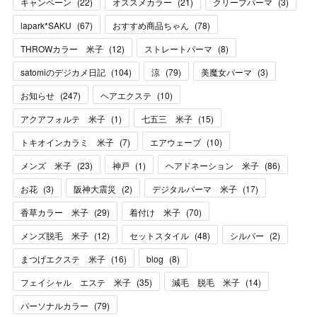
キャンペーン
(
22
)
オススメカラー
(
21
)
クリープパーマ
(
3
)
lapark*SAKU
(
67
)
おすすめ商品ちゃん
(
78
)
THROWカラー 米子
(
12
)
ストレートパーマ
(
8
)
satomiのデジカメ日記
(
104
)
涼
(
79
)
美魔女パーマ
(
3
)
お知らせ
(
247
)
ヘアエクステ
(
10
)
アクアフォルテ 米子
(
1
)
七五三 米子
(
15
)
トキオインカラミ 米子
(
7
)
エアウェーブ
(
10
)
メンズ 米子
(
23
)
神戸
(
1
)
ヘアドネーション 米子
(
86
)
お花
(
3
)
阪神大震災
(
2
)
デジタルパーマ 米子
(
17
)
香草カラー 米子
(
29
)
着付け 米子
(
70
)
メンズ脱毛 米子
(
12
)
セットスタイル
(
48
)
シルバー
(
2
)
まつげエクステ 米子
(
16
)
blog
(
8
)
フェイシャル エステ 米子
(
35
)
減毛 脱毛 米子
(
14
)
パーソナルカラー
(
79
)