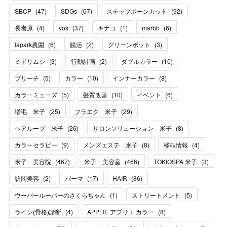
SBCP
(
47
)
SDGs
(
67
)
ステップボーンカット
(
92
)
長者原
(
4
)
vos
(
37
)
キナコ
(
1
)
marbb
(
6
)
lapark農園
(
6
)
腸活
(
2
)
グリーンポット
(
3
)
ミドリムシ
(
3
)
行動計画
(
2
)
ダブルカラー
(
10
)
ブリーチ
(
5
)
カラー
(
10
)
インナーカラー
(
8
)
カラーミューズ
(
5
)
髪質改善
(
10
)
イベント
(
6
)
増毛 米子
(
25
)
フラエク 米子
(
29
)
ヘアループ 米子
(
26
)
サロンソリューション 米子
(
8
)
カラーセラピー
(
9
)
メンズエステ 米子
(
8
)
移転情報
(
4
)
米子 美容院
(
467
)
米子 美容室
(
466
)
TOKIOSPA 米子
(
3
)
訪問美容
(
2
)
パーマ
(
17
)
HAIR
(
86
)
ウーパールーパーのさくらちゃん
(
1
)
ストリートメント
(
5
)
ライン(骨格)診断
(
4
)
APPLIE アプリエ カラー
(
8
)