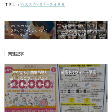
2021.07.08 12:11
2021.06.01 04:58
ステップボーンカットとパ
ステップボーンカット 小
ーソナルカラー
顔立体補正カット
関連記事
【2/27から】物価高騰打
歯磨きでウィルス撃退！
破！よなごプレミアムポ
イント還元キャンペーン