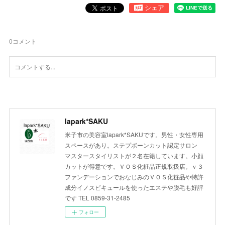
0
コメント
lapark*SAKU
米子市の美容室lapark*SAKUです。男性・女性専用
スペースがあり。ステプボーンカット認定サロン
マスタースタイリストが２名在籍しています。小顔
カットが得意です。ＶＯＳ化粧品正規取扱店。ｖ３
ファンデーションでおなじみのＶＯＳ化粧品や特許
成分イノスピキュールを使ったエステや脱毛も好評
です TEL 0859-31-2485
フォロー