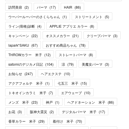
訪問美容
(
2
)
パーマ
(
17
)
HAIR
(
86
)
ウーパールーパーのさくらちゃん
(
1
)
ストリートメント
(
5
)
ライン(骨格)診断
(
4
)
APPLIE アプリエ カラー
(
8
)
キャンペーン
(
22
)
オススメカラー
(
21
)
クリープパーマ
(
3
)
lapark*SAKU
(
67
)
おすすめ商品ちゃん
(
78
)
THROWカラー 米子
(
12
)
ストレートパーマ
(
8
)
satomiのデジカメ日記
(
104
)
涼
(
79
)
美魔女パーマ
(
3
)
お知らせ
(
247
)
ヘアエクステ
(
10
)
アクアフォルテ 米子
(
1
)
七五三 米子
(
15
)
トキオインカラミ 米子
(
7
)
エアウェーブ
(
10
)
メンズ 米子
(
23
)
神戸
(
1
)
ヘアドネーション 米子
(
86
)
お花
(
3
)
阪神大震災
(
2
)
デジタルパーマ 米子
(
17
)
香草カラー 米子
(
29
)
着付け 米子
(
70
)