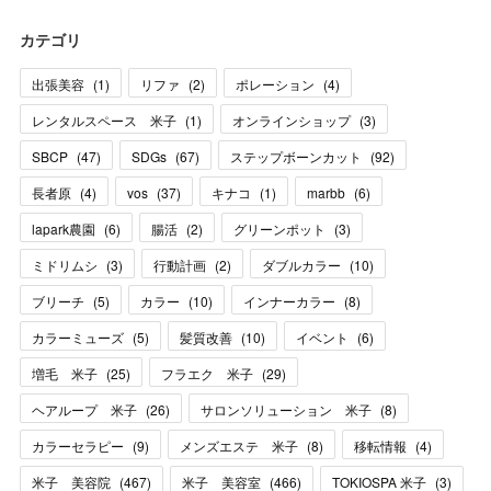
カテゴリ
出張美容
(
1
)
リファ
(
2
)
ポレーション
(
4
)
レンタルスペース 米子
(
1
)
オンラインショップ
(
3
)
SBCP
(
47
)
SDGs
(
67
)
ステップボーンカット
(
92
)
長者原
(
4
)
vos
(
37
)
キナコ
(
1
)
marbb
(
6
)
lapark農園
(
6
)
腸活
(
2
)
グリーンポット
(
3
)
ミドリムシ
(
3
)
行動計画
(
2
)
ダブルカラー
(
10
)
ブリーチ
(
5
)
カラー
(
10
)
インナーカラー
(
8
)
カラーミューズ
(
5
)
髪質改善
(
10
)
イベント
(
6
)
増毛 米子
(
25
)
フラエク 米子
(
29
)
ヘアループ 米子
(
26
)
サロンソリューション 米子
(
8
)
カラーセラピー
(
9
)
メンズエステ 米子
(
8
)
移転情報
(
4
)
米子 美容院
(
467
)
米子 美容室
(
466
)
TOKIOSPA 米子
(
3
)