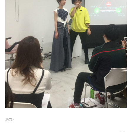
涼
(
79
)