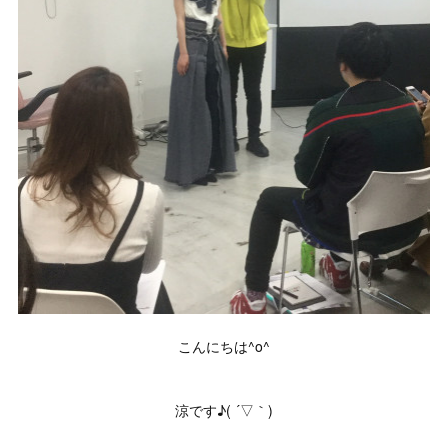
こんにちは^o^
涼です♪( ´▽｀)