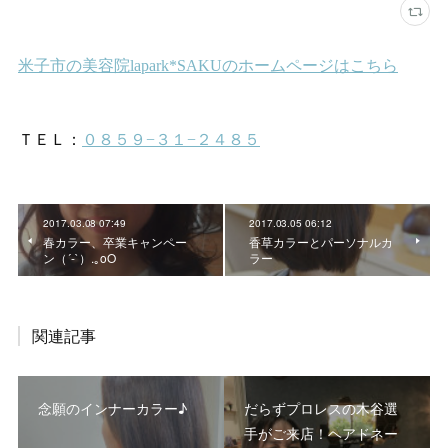
2017.03.08 07:49
2017.03.05 06:12
春カラー、卒業キャンペー
香草カラーとパーソナルカ
ン（´-`）.｡oO
ラー
関連記事
念願のインナーカラー♪
だらずプロレスの木谷選
手がご来店！ヘアドネー