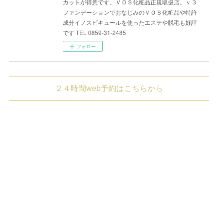
カットが得意です。ＶＯＳ化粧品正規取扱店。ｖ３
ファンデーションでおなじみのＶＯＳ化粧品や特許
成分イノスピキュールを使ったエステや脱毛も好評
です TEL 0859-31-2485
フォロー
２４時間web予約はこちらから