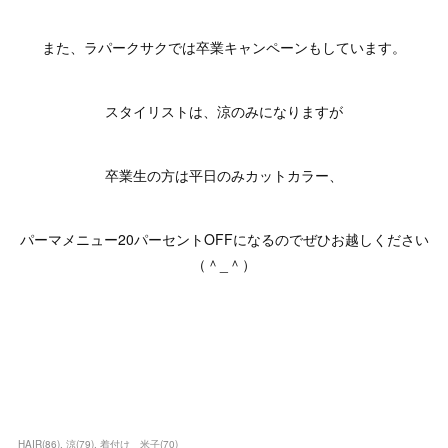
また、ラパークサクでは卒業キャンペーンもしています。
スタイリストは、涼のみになりますが
卒業生の方は平日のみカットカラー、
パーマメニュー20パーセントOFFになるのでぜひお越しください
（＾_＾）
HAIR
(
86
)
涼
(
79
)
着付け 米子
(
70
)