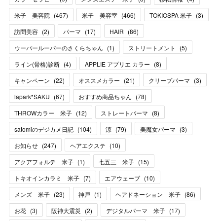
米子 美容院
(
467
)
米子 美容室
(
466
)
TOKIOSPA 米子
(
3
)
訪問美容
(
2
)
パーマ
(
17
)
HAIR
(
86
)
ウーパールーパーのさくらちゃん
(
1
)
ストリートメント
(
5
)
ライン(骨格)診断
(
4
)
APPLIE アプリエ カラー
(
8
)
キャンペーン
(
22
)
オススメカラー
(
21
)
クリープパーマ
(
3
)
lapark*SAKU
(
67
)
おすすめ商品ちゃん
(
78
)
THROWカラー 米子
(
12
)
ストレートパーマ
(
8
)
satomiのデジカメ日記
(
104
)
涼
(
79
)
美魔女パーマ
(
3
)
お知らせ
(
247
)
ヘアエクステ
(
10
)
アクアフォルテ 米子
(
1
)
七五三 米子
(
15
)
トキオインカラミ 米子
(
7
)
エアウェーブ
(
10
)
メンズ 米子
(
23
)
神戸
(
1
)
ヘアドネーション 米子
(
86
)
お花
(
3
)
阪神大震災
(
2
)
デジタルパーマ 米子
(
17
)