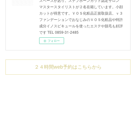
スペースがあり。ステプボーンカット認定サロン
マスタースタイリストが２名在籍しています。小顔
カットが得意です。ＶＯＳ化粧品正規取扱店。ｖ３
ファンデーションでおなじみのＶＯＳ化粧品や特許
成分イノスピキュールを使ったエステや脱毛も好評
です TEL 0859-31-2485
フォロー
２４時間web予約はこちらから