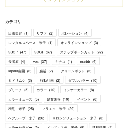
カテゴリ
出張美容
(
1
)
リファ
(
2
)
ポレーション
(
4
)
レンタルスペース 米子
(
1
)
オンラインショップ
(
3
)
SBCP
(
47
)
SDGs
(
67
)
ステップボーンカット
(
92
)
長者原
(
4
)
vos
(
37
)
キナコ
(
1
)
marbb
(
6
)
lapark農園
(
6
)
腸活
(
2
)
グリーンポット
(
3
)
ミドリムシ
(
3
)
行動計画
(
2
)
ダブルカラー
(
10
)
ブリーチ
(
5
)
カラー
(
10
)
インナーカラー
(
8
)
カラーミューズ
(
5
)
髪質改善
(
10
)
イベント
(
6
)
増毛 米子
(
25
)
フラエク 米子
(
29
)
ヘアループ 米子
(
26
)
サロンソリューション 米子
(
8
)
カラーセラピー
(
9
)
メンズエステ 米子
(
8
)
移転情報
(
4
)