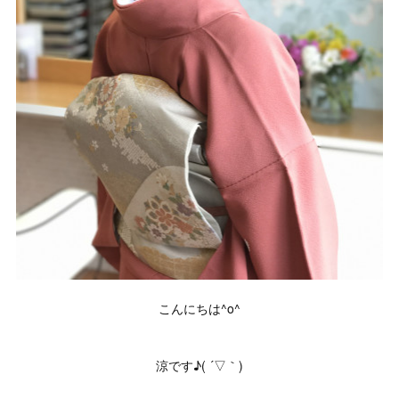
こんにちは^o^
涼です♪( ´▽｀)