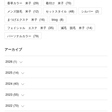
香草カラー 米子
(
29
)
着付け 米子
(
70
)
メンズ脱毛 米子
(
12
)
セットスタイル
(
48
)
シルバー
(
2
)
まつげエクステ 米子
(
16
)
blog
(
8
)
フェイシャル エステ 米子
(
35
)
減毛 脱毛 米子
(
14
)
パーソナルカラー
(
79
)
アーカイブ
2026
(
1
)
(
1
)
2025
(
14
)
(
10
)
2024
(
40
)
(
1
)
(
1
)
2023
(
55
)
(
1
)
(
1
)
(
2
)
2022
(
70
)