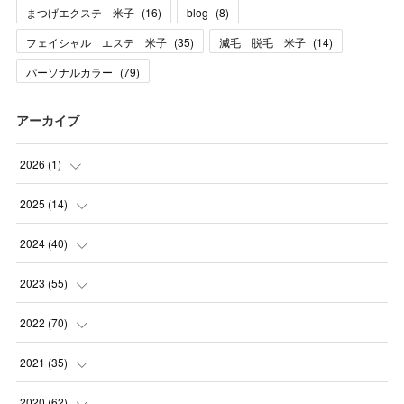
まつげエクステ 米子
(
16
)
blog
(
8
)
フェイシャル エステ 米子
(
35
)
減毛 脱毛 米子
(
14
)
パーソナルカラー
(
79
)
アーカイブ
2026
(
1
)
(
1
)
2025
(
14
)
(
10
)
2024
(
40
)
(
1
)
(
1
)
2023
(
55
)
(
1
)
(
1
)
(
2
)
2022
(
70
)
(
2
)
(
3
)
(
4
)
(
7
)
2021
(
35
)
(
2
)
(
3
)
(
11
)
(
5
)
2020
(
62
)