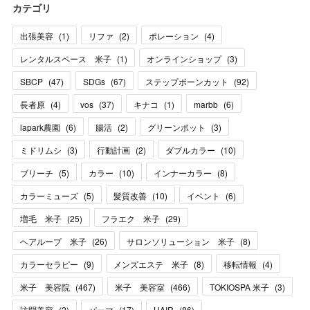
カテゴリ
出張美容
(
1
)
リファ
(
2
)
ポレーション
(
4
)
レンタルスペース 米子
(
1
)
オンラインショップ
(
3
)
SBCP
(
47
)
SDGs
(
67
)
ステップボーンカット
(
92
)
長者原
(
4
)
vos
(
37
)
キナコ
(
1
)
marbb
(
6
)
lapark農園
(
6
)
腸活
(
2
)
グリーンポット
(
3
)
ミドリムシ
(
3
)
行動計画
(
2
)
ダブルカラー
(
10
)
ブリーチ
(
5
)
カラー
(
10
)
インナーカラー
(
8
)
カラーミューズ
(
5
)
髪質改善
(
10
)
イベント
(
6
)
増毛 米子
(
25
)
フラエク 米子
(
29
)
ヘアループ 米子
(
26
)
サロンソリューション 米子
(
8
)
カラーセラピー
(
9
)
メンズエステ 米子
(
8
)
移転情報
(
4
)
米子 美容院
(
467
)
米子 美容室
(
466
)
TOKIOSPA 米子
(
3
)
訪問美容
(
2
)
パーマ
(
17
)
HAIR
(
86
)