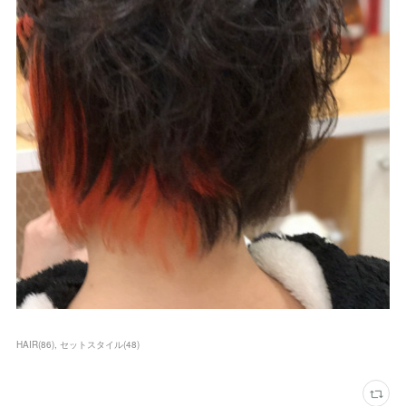
HAIR
(
86
)
セットスタイル
(
48
)