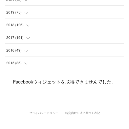
(
7
)
(
3
)
(
8
)
(
7
)
(
6
)
2019
(
75
)
(
4
)
(
6
)
(
1
)
(
5
)
(
9
)
(
1
)
2018
(
126
)
(
3
)
(
4
)
(
3
)
(
3
)
(
7
)
(
2
)
(
6
)
2017
(
191
)
(
5
)
(
6
)
(
1
)
(
3
)
(
4
)
(
6
)
(
12
)
(
12
)
2016
(
49
)
(
1
)
(
3
)
(
6
)
(
2
)
(
3
)
(
7
)
(
7
)
(
11
)
(
2
)
2015
(
35
)
(
5
)
(
8
)
(
3
)
(
1
)
(
6
)
(
4
)
(
12
)
(
16
)
(
3
)
(
8
)
Facebookウィジェットを取得できませんでした。
(
8
)
(
6
)
(
3
)
(
3
)
(
6
)
(
15
)
(
18
)
(
8
)
(
5
)
(
5
)
(
5
)
(
9
)
(
4
)
(
6
)
(
5
)
(
10
)
(
25
)
(
4
)
(
7
)
(
5
)
(
9
)
(
1
)
(
2
)
(
6
)
(
5
)
(
23
)
(
8
)
(
5
)
プライバシーポリシー
特定商取引法に基づく表記
(
9
)
(
1
)
(
9
)
(
10
)
(
8
)
(
23
)
(
3
)
(
3
)