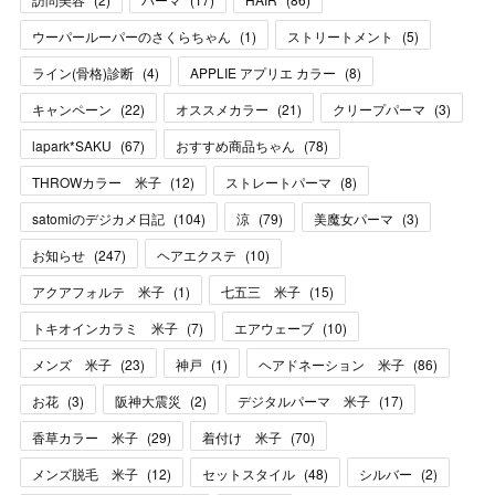
ウーパールーパーのさくらちゃん
(
1
)
ストリートメント
(
5
)
ライン(骨格)診断
(
4
)
APPLIE アプリエ カラー
(
8
)
キャンペーン
(
22
)
オススメカラー
(
21
)
クリープパーマ
(
3
)
lapark*SAKU
(
67
)
おすすめ商品ちゃん
(
78
)
THROWカラー 米子
(
12
)
ストレートパーマ
(
8
)
satomiのデジカメ日記
(
104
)
涼
(
79
)
美魔女パーマ
(
3
)
お知らせ
(
247
)
ヘアエクステ
(
10
)
アクアフォルテ 米子
(
1
)
七五三 米子
(
15
)
トキオインカラミ 米子
(
7
)
エアウェーブ
(
10
)
メンズ 米子
(
23
)
神戸
(
1
)
ヘアドネーション 米子
(
86
)
お花
(
3
)
阪神大震災
(
2
)
デジタルパーマ 米子
(
17
)
香草カラー 米子
(
29
)
着付け 米子
(
70
)
メンズ脱毛 米子
(
12
)
セットスタイル
(
48
)
シルバー
(
2
)