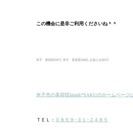
この機会に是非ご利用くださいね＾＾
米子 美容院
(
467
)
米子 美容室
(
466
)
お知らせ
(
247
)