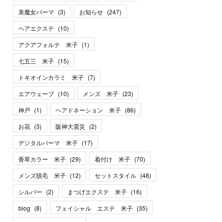
美魔女パーマ
(
3
)
お知らせ
(
247
)
ヘアエクステ
(
10
)
アクアフォルテ 米子
(
1
)
七五三 米子
(
15
)
トキオインカラミ 米子
(
7
)
エアウェーブ
(
10
)
メンズ 米子
(
23
)
神戸
(
1
)
ヘアドネーション 米子
(
86
)
お花
(
3
)
阪神大震災
(
2
)
デジタルパーマ 米子
(
17
)
香草カラー 米子
(
29
)
着付け 米子
(
70
)
メンズ脱毛 米子
(
12
)
セットスタイル
(
48
)
シルバー
(
2
)
まつげエクステ 米子
(
16
)
blog
(
8
)
フェイシャル エステ 米子
(
35
)