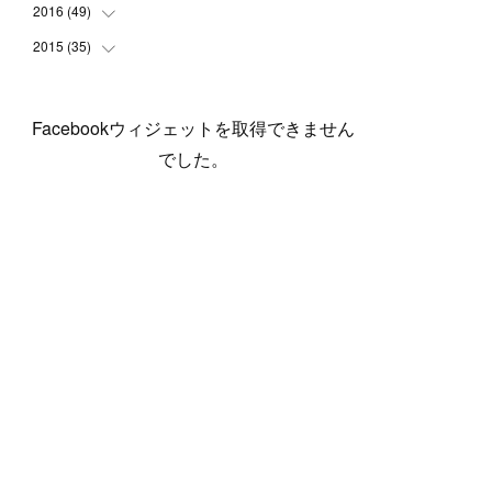
(
5
)
(
6
)
(
1
)
(
3
)
(
4
)
(
6
)
(
12
)
2016
(
49
(
12
)
)
(
1
)
(
3
)
(
6
)
(
2
)
(
3
)
(
7
)
(
7
)
(
11
)
2015
(
35
(
2
)
)
(
5
)
(
8
)
(
3
)
(
1
)
(
6
)
(
4
)
(
12
)
(
16
)
(
3
)
(
8
)
(
8
)
(
6
)
(
3
)
(
3
)
(
6
)
(
15
)
(
18
)
(
8
)
(
5
)
(
5
)
Facebookウィジェットを取得できません
(
5
)
(
9
)
(
4
)
(
6
)
(
5
)
(
10
)
(
25
)
(
4
)
(
7
)
でした。
(
5
)
(
9
)
(
1
)
(
2
)
(
6
)
(
5
)
(
23
)
(
8
)
(
5
)
(
9
)
(
1
)
(
9
)
(
10
)
(
8
)
(
23
)
(
3
)
(
3
)
(
1
)
(
13
)
(
4
)
(
20
)
(
3
)
(
2
)
(
3
)
(
6
)
(
9
)
(
11
)
(
5
)
(
5
)
(
14
)
(
20
)
(
2
)
(
21
)
(
11
)
(
6
)
(
11
)
(
5
)
(
3
)