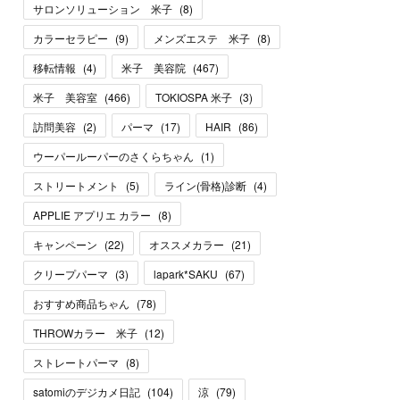
サロンソリューション 米子
(
8
)
カラーセラピー
(
9
)
メンズエステ 米子
(
8
)
移転情報
(
4
)
米子 美容院
(
467
)
米子 美容室
(
466
)
TOKIOSPA 米子
(
3
)
訪問美容
(
2
)
パーマ
(
17
)
HAIR
(
86
)
ウーパールーパーのさくらちゃん
(
1
)
ストリートメント
(
5
)
ライン(骨格)診断
(
4
)
APPLIE アプリエ カラー
(
8
)
キャンペーン
(
22
)
オススメカラー
(
21
)
クリープパーマ
(
3
)
lapark*SAKU
(
67
)
おすすめ商品ちゃん
(
78
)
THROWカラー 米子
(
12
)
ストレートパーマ
(
8
)
satomiのデジカメ日記
(
104
)
涼
(
79
)