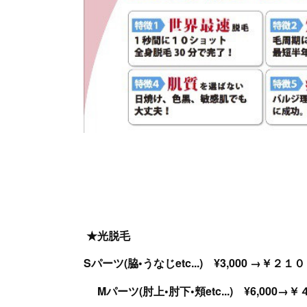
★光脱毛
Sパーツ(脇•うなじetc...) ¥3,000
Mパーツ(肘上•肘下•頬etc...) ¥6,