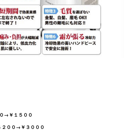
 →￥２１００→￥１５００
000→￥４２００→￥３０００