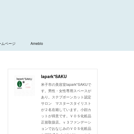
ームページ
Ameblo
lapark*SAKU
米子市の美容室lapark*SAKUで
す。男性・女性専用スペースが
あり。ステプボーンカット認定
サロン マスタースタイリスト
が２名在籍しています。小顔カ
ットが得意です。ＶＯＳ化粧品
正規取扱店。ｖ３ファンデーシ
ョンでおなじみのＶＯＳ化粧品