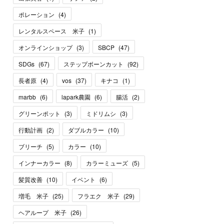
ポレーション
(
4
)
レンタルスペース 米子
(
1
)
オンラインショップ
(
3
)
SBCP
(
47
)
SDGs
(
67
)
ステップボーンカット
(
92
)
長者原
(
4
)
vos
(
37
)
キナコ
(
1
)
marbb
(
6
)
lapark農園
(
6
)
腸活
(
2
)
グリーンポット
(
3
)
ミドリムシ
(
3
)
行動計画
(
2
)
ダブルカラー
(
10
)
ブリーチ
(
5
)
カラー
(
10
)
インナーカラー
(
8
)
カラーミューズ
(
5
)
髪質改善
(
10
)
イベント
(
6
)
増毛 米子
(
25
)
フラエク 米子
(
29
)
ヘアループ 米子
(
26
)