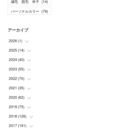
減毛 脱毛 米子
(
14
)
パーソナルカラー
(
79
)
アーカイブ
2026
(
1
)
2025
(
14
(
1
)
)
2024
(
40
(
10
)
)
(
1
)
2023
(
55
(
1
)
)
(
1
)
(
1
)
2022
(
70
(
2
)
)
(
2
)
(
3
)
(
4
)
2021
(
35
(
7
)
)
(
2
)
(
3
)
(
11
)
2020
(
62
(
5
)
)
(
7
)
(
3
)
(
8
)
(
7
)
2019
(
75
(
6
)
)
(
4
)
(
6
)
(
1
)
(
5
)
(
9
)
2018
(
126
(
1
)
)
(
3
)
(
4
)
(
3
)
(
3
)
(
7
)
(
2
)
2017
(
191
(
6
)
)