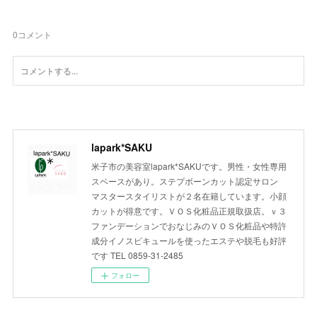
0
コメント
lapark*SAKU
米子市の美容室lapark*SAKUです。男性・女性専用
スペースがあり。ステプボーンカット認定サロン
マスタースタイリストが２名在籍しています。小顔
カットが得意です。ＶＯＳ化粧品正規取扱店。ｖ３
ファンデーションでおなじみのＶＯＳ化粧品や特許
成分イノスピキュールを使ったエステや脱毛も好評
です TEL 0859-31-2485
フォロー