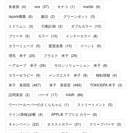
長者原
(
4
)
vos
(
37
)
キナコ
(
1
)
marbb
(
6
)
lapark農園
(
6
)
腸活
(
2
)
グリーンポット
(
3
)
ミドリムシ
(
3
)
行動計画
(
2
)
ダブルカラー
(
10
)
ブリーチ
(
5
)
カラー
(
10
)
インナーカラー
(
8
)
カラーミューズ
(
5
)
髪質改善
(
10
)
イベント
(
6
)
増毛 米子
(
25
)
フラエク 米子
(
29
)
ヘアループ 米子
(
26
)
サロンソリューション 米子
(
8
)
カラーセラピー
(
9
)
メンズエステ 米子
(
8
)
移転情報
(
4
)
米子 美容院
(
467
)
米子 美容室
(
466
)
TOKIOSPA 米子
(
3
)
訪問美容
(
2
)
パーマ
(
17
)
HAIR
(
86
)
ウーパールーパーのさくらちゃん
(
1
)
ストリートメント
(
5
)
ライン(骨格)診断
(
4
)
APPLIE アプリエ カラー
(
8
)
キャンペーン
(
22
)
オススメカラー
(
21
)
クリープパーマ
(
3
)