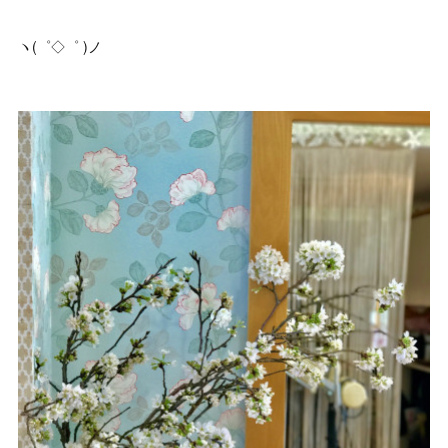
ヽ(゜◇゜ )ノ