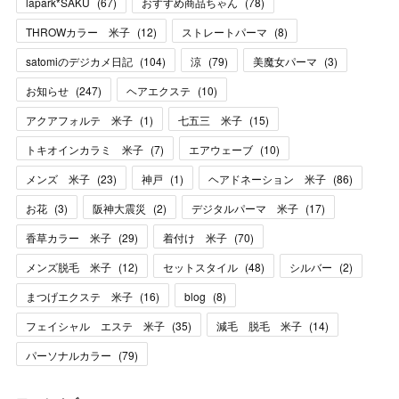
lapark*SAKU
(
67
)
おすすめ商品ちゃん
(
78
)
THROWカラー 米子
(
12
)
ストレートパーマ
(
8
)
satomiのデジカメ日記
(
104
)
涼
(
79
)
美魔女パーマ
(
3
)
お知らせ
(
247
)
ヘアエクステ
(
10
)
アクアフォルテ 米子
(
1
)
七五三 米子
(
15
)
トキオインカラミ 米子
(
7
)
エアウェーブ
(
10
)
メンズ 米子
(
23
)
神戸
(
1
)
ヘアドネーション 米子
(
86
)
お花
(
3
)
阪神大震災
(
2
)
デジタルパーマ 米子
(
17
)
香草カラー 米子
(
29
)
着付け 米子
(
70
)
メンズ脱毛 米子
(
12
)
セットスタイル
(
48
)
シルバー
(
2
)
まつげエクステ 米子
(
16
)
blog
(
8
)
フェイシャル エステ 米子
(
35
)
減毛 脱毛 米子
(
14
)
パーソナルカラー
(
79
)