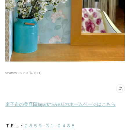
satomiのデジカメ日記
(
104
)