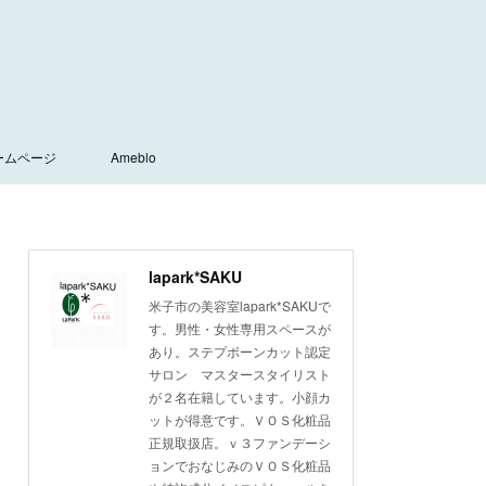
ームページ
Ameblo
lapark*SAKU
米子市の美容室lapark*SAKUで
す。男性・女性専用スペースが
あり。ステプボーンカット認定
サロン マスタースタイリスト
が２名在籍しています。小顔カ
ットが得意です。ＶＯＳ化粧品
正規取扱店。ｖ３ファンデーシ
ョンでおなじみのＶＯＳ化粧品