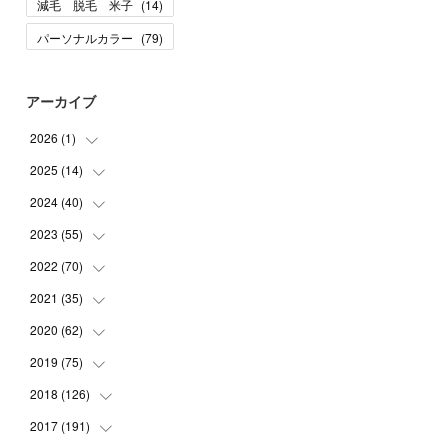
減毛 脱毛 米子
(
14
)
パーソナルカラー
(
79
)
アーカイブ
2026
(
1
)
2025
(
14
(
1
)
)
2024
(
40
(
10
)
)
(
1
)
2023
(
55
(
1
)
)
(
1
)
(
1
)
2022
(
70
(
2
)
)
(
2
)
(
3
)
(
4
)
2021
(
35
(
7
)
)
(
2
)
(
3
)
(
11
)
2020
(
62
(
5
)
)
(
7
)
(
3
)
(
8
)
(
7
)
2019
(
75
(
6
)
)
(
4
)
(
6
)
(
1
)
(
5
)
(
9
)
2018
(
126
(
1
)
)
(
3
)
(
4
)
(
3
)
(
3
)
(
7
)
(
2
)
2017
(
191
(
6
)
)