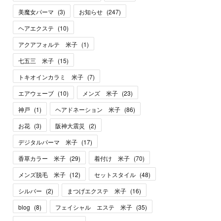
美魔女パーマ
(
3
)
お知らせ
(
247
)
ヘアエクステ
(
10
)
アクアフォルテ 米子
(
1
)
七五三 米子
(
15
)
トキオインカラミ 米子
(
7
)
エアウェーブ
(
10
)
メンズ 米子
(
23
)
神戸
(
1
)
ヘアドネーション 米子
(
86
)
お花
(
3
)
阪神大震災
(
2
)
デジタルパーマ 米子
(
17
)
香草カラー 米子
(
29
)
着付け 米子
(
70
)
メンズ脱毛 米子
(
12
)
セットスタイル
(
48
)
シルバー
(
2
)
まつげエクステ 米子
(
16
)
blog
(
8
)
フェイシャル エステ 米子
(
35
)