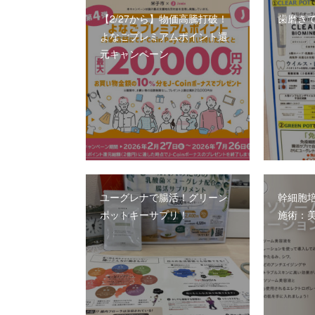
【2/27から】物価高騰打破！
歯磨き
よなごプレミアムポイント還
元キャンペーン
ユーグレナで腸活！グリーン
幹細胞
ポットキーサプリ！
施術：美