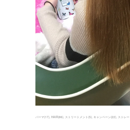
パーマ
(
17
)
HAIR
(
86
)
ストリートメント
(
5
)
キャンペーン
(
22
)
ストレー