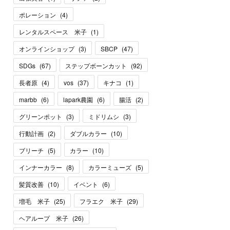
ポレーション
(
4
)
レンタルスペース 米子
(
1
)
オンラインショップ
(
3
)
SBCP
(
47
)
SDGs
(
67
)
ステップボーンカット
(
92
)
長者原
(
4
)
vos
(
37
)
キナコ
(
1
)
marbb
(
6
)
lapark農園
(
6
)
腸活
(
2
)
グリーンポット
(
3
)
ミドリムシ
(
3
)
行動計画
(
2
)
ダブルカラー
(
10
)
ブリーチ
(
5
)
カラー
(
10
)
インナーカラー
(
8
)
カラーミューズ
(
5
)
髪質改善
(
10
)
イベント
(
6
)
増毛 米子
(
25
)
フラエク 米子
(
29
)
ヘアループ 米子
(
26
)