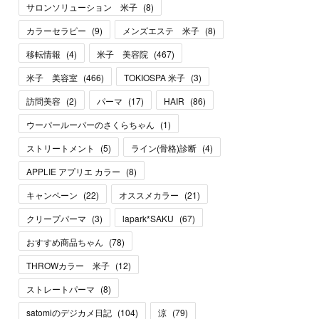
サロンソリューション 米子
(
8
)
カラーセラピー
(
9
)
メンズエステ 米子
(
8
)
移転情報
(
4
)
米子 美容院
(
467
)
米子 美容室
(
466
)
TOKIOSPA 米子
(
3
)
訪問美容
(
2
)
パーマ
(
17
)
HAIR
(
86
)
ウーパールーパーのさくらちゃん
(
1
)
ストリートメント
(
5
)
ライン(骨格)診断
(
4
)
APPLIE アプリエ カラー
(
8
)
キャンペーン
(
22
)
オススメカラー
(
21
)
クリープパーマ
(
3
)
lapark*SAKU
(
67
)
おすすめ商品ちゃん
(
78
)
THROWカラー 米子
(
12
)
ストレートパーマ
(
8
)
satomiのデジカメ日記
(
104
)
涼
(
79
)