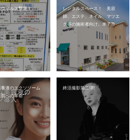
でウィルス撃退！
レンタルスペース！ 美容
師、エステ、ネイル、マツエ
ク等の施術者向け。米子市
培養液のエクソソーム
終活撮影第二弾!
肌への革命**