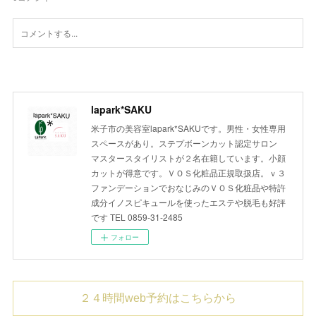
lapark*SAKU
米子市の美容室lapark*SAKUです。男性・女性専用
スペースがあり。ステプボーンカット認定サロン
マスタースタイリストが２名在籍しています。小顔
カットが得意です。ＶＯＳ化粧品正規取扱店。ｖ３
ファンデーションでおなじみのＶＯＳ化粧品や特許
成分イノスピキュールを使ったエステや脱毛も好評
です TEL 0859-31-2485
フォロー
２４時間web予約はこちらから