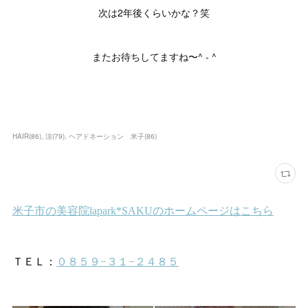
次は2年後くらいかな？笑
またお待ちしてますね〜^ - ^
HAIR
(
86
)
涼
(
79
)
ヘアドネーション 米子
(
86
)