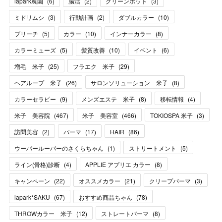
lapark農園
(
6
)
腸活
(
2
)
グリーンポット
(
3
)
ミドリムシ
(
3
)
行動計画
(
2
)
ダブルカラー
(
10
)
ブリーチ
(
5
)
カラー
(
10
)
インナーカラー
(
8
)
カラーミューズ
(
5
)
髪質改善
(
10
)
イベント
(
6
)
増毛 米子
(
25
)
フラエク 米子
(
29
)
ヘアループ 米子
(
26
)
サロンソリューション 米子
(
8
)
カラーセラピー
(
9
)
メンズエステ 米子
(
8
)
移転情報
(
4
)
米子 美容院
(
467
)
米子 美容室
(
466
)
TOKIOSPA 米子
(
3
)
訪問美容
(
2
)
パーマ
(
17
)
HAIR
(
86
)
ウーパールーパーのさくらちゃん
(
1
)
ストリートメント
(
5
)
ライン(骨格)診断
(
4
)
APPLIE アプリエ カラー
(
8
)
キャンペーン
(
22
)
オススメカラー
(
21
)
クリープパーマ
(
3
)
lapark*SAKU
(
67
)
おすすめ商品ちゃん
(
78
)
THROWカラー 米子
(
12
)
ストレートパーマ
(
8
)