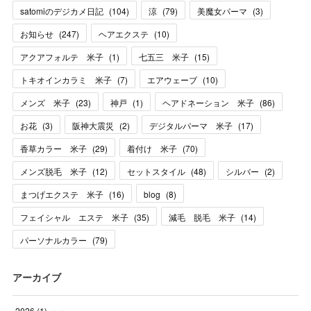
satomiのデジカメ日記
(
104
)
涼
(
79
)
美魔女パーマ
(
3
)
お知らせ
(
247
)
ヘアエクステ
(
10
)
アクアフォルテ 米子
(
1
)
七五三 米子
(
15
)
トキオインカラミ 米子
(
7
)
エアウェーブ
(
10
)
メンズ 米子
(
23
)
神戸
(
1
)
ヘアドネーション 米子
(
86
)
お花
(
3
)
阪神大震災
(
2
)
デジタルパーマ 米子
(
17
)
香草カラー 米子
(
29
)
着付け 米子
(
70
)
メンズ脱毛 米子
(
12
)
セットスタイル
(
48
)
シルバー
(
2
)
まつげエクステ 米子
(
16
)
blog
(
8
)
フェイシャル エステ 米子
(
35
)
減毛 脱毛 米子
(
14
)
パーソナルカラー
(
79
)
アーカイブ
2026
(
1
)