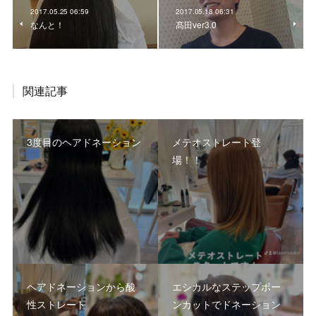
2017.05.25 06:59
2017.05.18 06:31
なんと！
髙田ver3.0
関連記事
3度目のヘアドネーション
メテオストレート登
場！！
ヘアドネーションから酸
エシカルなステップボー
性ストレート
ンカットでドネーション