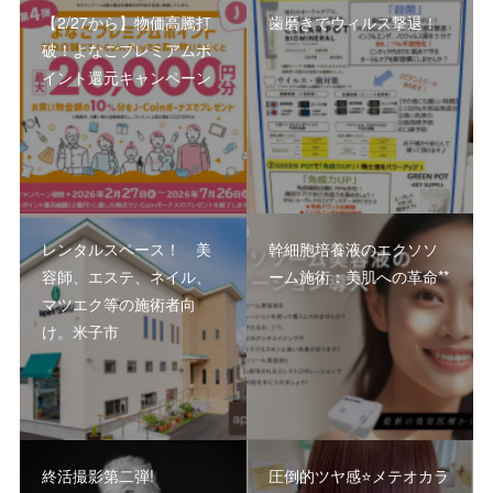
【2/27から】物価高騰打
歯磨きでウィルス撃退！
破！よなごプレミアムポ
イント還元キャンペーン
レンタルスペース！ 美
幹細胞培養液のエクソソ
容師、エステ、ネイル、
ーム施術：美肌への革命**
マツエク等の施術者向
け。米子市
終活撮影第二弾!
圧倒的ツヤ感⭐️メテオカラ