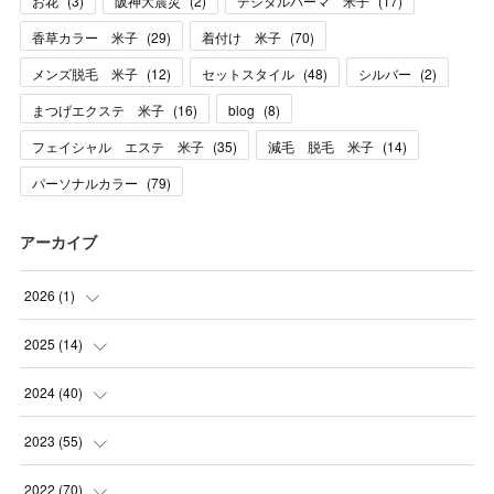
お花
(
3
)
阪神大震災
(
2
)
デジタルパーマ 米子
(
17
)
香草カラー 米子
(
29
)
着付け 米子
(
70
)
メンズ脱毛 米子
(
12
)
セットスタイル
(
48
)
シルバー
(
2
)
まつげエクステ 米子
(
16
)
blog
(
8
)
フェイシャル エステ 米子
(
35
)
減毛 脱毛 米子
(
14
)
パーソナルカラー
(
79
)
アーカイブ
2026
(
1
)
(
1
)
2025
(
14
)
(
10
)
2024
(
40
)
(
1
)
(
1
)
2023
(
55
)
(
1
)
(
1
)
(
2
)
2022
(
70
)