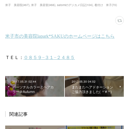
米子 美容院
(
467
)
米子 美容室
(
466
)
satomiのデジカメ日記
(
104
)
着付け 米子
(
70
)
2017.05.31 02:44
2017.05.30 04:02
パーソナルカラーとヘアカ
またまたヘアドネーション
ラー＠Autumn
ご協力頂きました( ＾∀＾)
関連記事