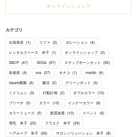
オンラインショップ
カテゴリ
出張美容
(
1
)
リファ
(
2
)
ポレーション
(
4
)
レンタルスペース 米子
(
1
)
オンラインショップ
(
3
)
SBCP
(
47
)
SDGs
(
67
)
ステップボーンカット
(
92
)
長者原
(
4
)
vos
(
37
)
キナコ
(
1
)
marbb
(
6
)
lapark農園
(
6
)
腸活
(
2
)
グリーンポット
(
3
)
ミドリムシ
(
3
)
行動計画
(
2
)
ダブルカラー
(
10
)
ブリーチ
(
5
)
カラー
(
10
)
インナーカラー
(
8
)
カラーミューズ
(
5
)
髪質改善
(
10
)
イベント
(
6
)
増毛 米子
(
25
)
フラエク 米子
(
29
)
ヘアループ 米子
(
26
)
サロンソリューション 米子
(
8
)