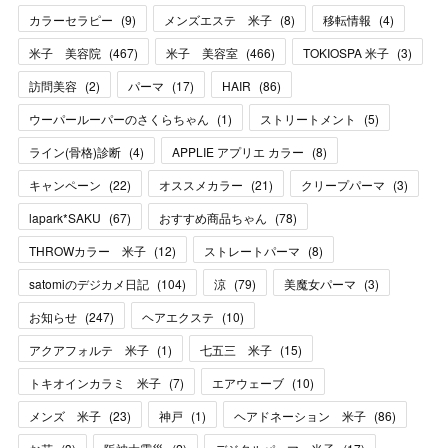
カラーセラピー
(
9
)
メンズエステ 米子
(
8
)
移転情報
(
4
)
米子 美容院
(
467
)
米子 美容室
(
466
)
TOKIOSPA 米子
(
3
)
訪問美容
(
2
)
パーマ
(
17
)
HAIR
(
86
)
ウーパールーパーのさくらちゃん
(
1
)
ストリートメント
(
5
)
ライン(骨格)診断
(
4
)
APPLIE アプリエ カラー
(
8
)
キャンペーン
(
22
)
オススメカラー
(
21
)
クリープパーマ
(
3
)
lapark*SAKU
(
67
)
おすすめ商品ちゃん
(
78
)
THROWカラー 米子
(
12
)
ストレートパーマ
(
8
)
satomiのデジカメ日記
(
104
)
涼
(
79
)
美魔女パーマ
(
3
)
お知らせ
(
247
)
ヘアエクステ
(
10
)
アクアフォルテ 米子
(
1
)
七五三 米子
(
15
)
トキオインカラミ 米子
(
7
)
エアウェーブ
(
10
)
メンズ 米子
(
23
)
神戸
(
1
)
ヘアドネーション 米子
(
86
)