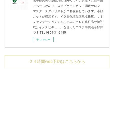
米子市の美容室lapark*SAKUです。男性・女性専用
スペースがあり。ステプボーンカット認定サロン
マスタースタイリストが２名在籍しています。小顔
カットが得意です。ＶＯＳ化粧品正規取扱店。ｖ３
ファンデーションでおなじみのＶＯＳ化粧品や特許
成分イノスピキュールを使ったエステや脱毛も好評
です TEL 0859-31-2485
フォロー
２４時間web予約はこちらから