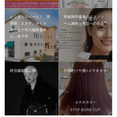
レンタルスペース！ 美
幹細胞培養液のエクソソ
容師、エステ、ネイル、
ーム施術：美肌への革命**
マツエク等の施術者向
け。米子市
終活撮影第二弾!
圧倒的ツヤ感⭐️メテオカラ
ー