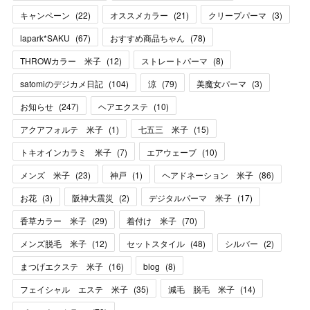
キャンペーン
(
22
)
オススメカラー
(
21
)
クリープパーマ
(
3
)
lapark*SAKU
(
67
)
おすすめ商品ちゃん
(
78
)
THROWカラー 米子
(
12
)
ストレートパーマ
(
8
)
satomiのデジカメ日記
(
104
)
涼
(
79
)
美魔女パーマ
(
3
)
お知らせ
(
247
)
ヘアエクステ
(
10
)
アクアフォルテ 米子
(
1
)
七五三 米子
(
15
)
トキオインカラミ 米子
(
7
)
エアウェーブ
(
10
)
メンズ 米子
(
23
)
神戸
(
1
)
ヘアドネーション 米子
(
86
)
お花
(
3
)
阪神大震災
(
2
)
デジタルパーマ 米子
(
17
)
香草カラー 米子
(
29
)
着付け 米子
(
70
)
メンズ脱毛 米子
(
12
)
セットスタイル
(
48
)
シルバー
(
2
)
まつげエクステ 米子
(
16
)
blog
(
8
)
フェイシャル エステ 米子
(
35
)
減毛 脱毛 米子
(
14
)