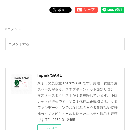
0
コメント
lapark*SAKU
米子市の美容室lapark*SAKUです。男性・女性専用
スペースがあり。ステプボーンカット認定サロン
マスタースタイリストが２名在籍しています。小顔
カットが得意です。ＶＯＳ化粧品正規取扱店。ｖ３
ファンデーションでおなじみのＶＯＳ化粧品や特許
成分イノスピキュールを使ったエステや脱毛も好評
です TEL 0859-31-2485
フォロー