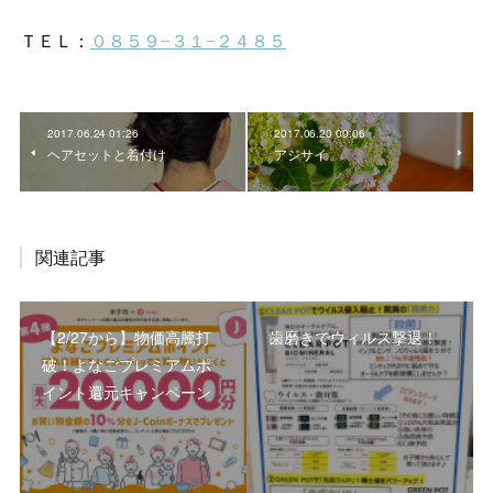
2017.06.24 01:26
2017.06.20 00:06
ヘアセットと着付け
アジサイ
関連記事
【2/27から】物価高騰打
歯磨きでウィルス撃退！
破！よなごプレミアムポ
イント還元キャンペーン