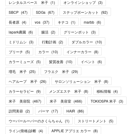
レンタルスペース 米子
(
1
)
オンラインショップ
(
3
)
SBCP
(
47
)
SDGs
(
67
)
ステップボーンカット
(
92
)
長者原
(
4
)
vos
(
37
)
キナコ
(
1
)
marbb
(
6
)
lapark農園
(
6
)
腸活
(
2
)
グリーンポット
(
3
)
ミドリムシ
(
3
)
行動計画
(
2
)
ダブルカラー
(
10
)
ブリーチ
(
5
)
カラー
(
10
)
インナーカラー
(
8
)
カラーミューズ
(
5
)
髪質改善
(
10
)
イベント
(
6
)
増毛 米子
(
25
)
フラエク 米子
(
29
)
ヘアループ 米子
(
26
)
サロンソリューション 米子
(
8
)
カラーセラピー
(
9
)
メンズエステ 米子
(
8
)
移転情報
(
4
)
米子 美容院
(
467
)
米子 美容室
(
466
)
TOKIOSPA 米子
(
3
)
訪問美容
(
2
)
パーマ
(
17
)
HAIR
(
86
)
ウーパールーパーのさくらちゃん
(
1
)
ストリートメント
(
5
)
ライン(骨格)診断
(
4
)
APPLIE アプリエ カラー
(
8
)