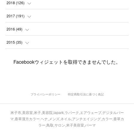
(
1
)
(
5
)
(
9
)
(
1
)
2018
(
126
)
(
3
)
(
4
)
(
3
)
(
3
)
(
7
)
(
2
)
(
6
)
2017
(
191
)
(
5
)
(
6
)
(
1
)
(
3
)
(
4
)
(
6
)
(
12
)
(
12
)
2016
(
49
)
(
1
)
(
3
)
(
6
)
(
2
)
(
3
)
(
7
)
(
7
)
(
11
)
(
2
)
2015
(
35
)
(
5
)
(
8
)
(
3
)
(
1
)
(
6
)
(
4
)
(
12
)
(
16
)
(
3
)
(
8
)
Facebookウィジェットを取得できませんでした。
(
8
)
(
6
)
(
3
)
(
3
)
(
6
)
(
15
)
(
18
)
(
8
)
(
5
)
(
5
)
(
5
)
(
9
)
(
4
)
(
6
)
(
5
)
(
10
)
(
25
)
(
4
)
(
7
)
(
5
)
(
9
)
(
1
)
(
2
)
(
6
)
(
5
)
(
23
)
(
8
)
(
5
)
プライバシーポリシー
特定商取引法に基づく表記
(
9
)
(
1
)
(
9
)
(
10
)
(
8
)
(
23
)
(
3
)
(
3
)
米子市,美容室,米子,美容院,lapark,ラパーク,エアウェーブ,デジタルパー
(
1
)
(
13
)
(
4
)
(
20
)
(
3
)
(
2
)
マ,香草漢方カラー.ヘナ,メンズ,ネイル,アンチエイジング,カラー,香草カ
ラー,鳥取,サロン,米子美容室,パーマ
(
3
)
(
6
)
(
9
)
(
11
)
(
5
)
(
5
)