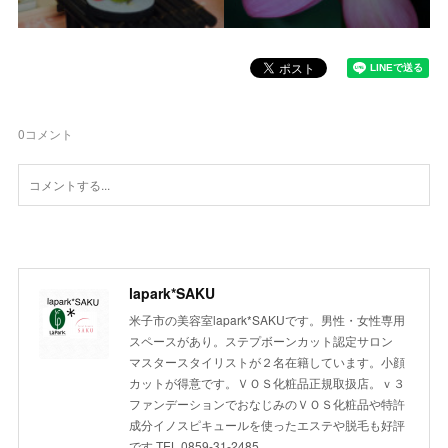
0
コメント
lapark*SAKU
米子市の美容室lapark*SAKUです。男性・女性専用
スペースがあり。ステプボーンカット認定サロン
マスタースタイリストが２名在籍しています。小顔
カットが得意です。ＶＯＳ化粧品正規取扱店。ｖ３
ファンデーションでおなじみのＶＯＳ化粧品や特許
成分イノスピキュールを使ったエステや脱毛も好評
です TEL 0859-31-2485