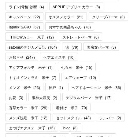
ライン(骨格)診断
(
4
)
APPLIE アプリエ カラー
(
8
)
キャンペーン
(
22
)
オススメカラー
(
21
)
クリープパーマ
(
3
)
lapark*SAKU
(
67
)
おすすめ商品ちゃん
(
78
)
THROWカラー 米子
(
12
)
ストレートパーマ
(
8
)
satomiのデジカメ日記
(
104
)
涼
(
79
)
美魔女パーマ
(
3
)
お知らせ
(
247
)
ヘアエクステ
(
10
)
アクアフォルテ 米子
(
1
)
七五三 米子
(
15
)
トキオインカラミ 米子
(
7
)
エアウェーブ
(
10
)
メンズ 米子
(
23
)
神戸
(
1
)
ヘアドネーション 米子
(
86
)
お花
(
3
)
阪神大震災
(
2
)
デジタルパーマ 米子
(
17
)
香草カラー 米子
(
29
)
着付け 米子
(
70
)
メンズ脱毛 米子
(
12
)
セットスタイル
(
48
)
シルバー
(
2
)
まつげエクステ 米子
(
16
)
blog
(
8
)