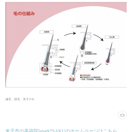
減毛 脱毛 米子
(
14
)