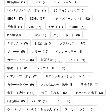
出張美容
(
1
)
リファ
(
2
)
ポレーション
(
4
)
レンタルスペース 米子
(
1
)
オンラインショップ
(
3
)
SBCP
(
47
)
SDGs
(
67
)
ステップボーンカット
(
92
)
長者原
(
4
)
vos
(
37
)
キナコ
(
1
)
marbb
(
6
)
lapark農園
(
6
)
腸活
(
2
)
グリーンポット
(
3
)
ミドリムシ
(
3
)
行動計画
(
2
)
ダブルカラー
(
10
)
ブリーチ
(
5
)
カラー
(
10
)
インナーカラー
(
8
)
カラーミューズ
(
5
)
髪質改善
(
10
)
イベント
(
6
)
増毛 米子
(
25
)
フラエク 米子
(
29
)
ヘアループ 米子
(
26
)
サロンソリューション 米子
(
8
)
カラーセラピー
(
9
)
メンズエステ 米子
(
8
)
移転情報
(
4
)
米子 美容院
(
467
)
米子 美容室
(
466
)
TOKIOSPA 米子
(
3
)
訪問美容
(
2
)
パーマ
(
17
)
HAIR
(
86
)
ウーパールーパーのさくらちゃん
(
1
)
ストリートメント
(
5
)