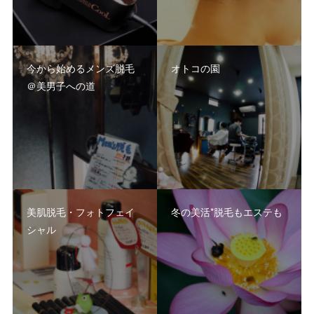
今から始めるメンズ脱毛
オトコの園
＠美男子への道
美肌脱毛・フォトフェイ
冬の美活*脱毛もエステも
シャル