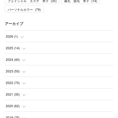
フェイシャル エステ 米子
(
35
)
減毛 脱毛 米子
(
14
)
パーソナルカラー
(
79
)
アーカイブ
2026
(
1
)
(
1
)
2025
(
14
)
(
10
)
2024
(
40
)
(
1
)
(
1
)
2023
(
55
)
(
1
)
(
1
)
(
2
)
2022
(
70
)
(
2
)
(
3
)
(
4
)
(
7
)
2021
(
35
)
(
2
)
(
3
)
(
11
)
(
5
)
2020
(
62
)
(
7
)
(
3
)
(
8
)
(
7
)
(
6
)
2019
(
75
)