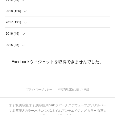
(
4
)
(
6
)
(
1
)
(
5
)
(
9
)
(
1
)
2018
(
126
)
(
3
)
(
4
)
(
3
)
(
3
)
(
7
)
(
2
)
(
6
)
2017
(
191
)
(
5
)
(
6
)
(
1
)
(
3
)
(
4
)
(
6
)
(
12
)
(
12
)
2016
(
49
)
(
1
)
(
3
)
(
6
)
(
2
)
(
3
)
(
7
)
(
7
)
(
11
)
(
2
)
2015
(
35
)
(
5
)
(
8
)
(
3
)
(
1
)
(
6
)
(
4
)
(
12
)
(
16
)
(
3
)
(
8
)
Facebookウィジェットを取得できませんでした。
(
8
)
(
6
)
(
3
)
(
3
)
(
6
)
(
15
)
(
18
)
(
8
)
(
5
)
(
5
)
(
5
)
(
9
)
(
4
)
(
6
)
(
5
)
(
10
)
(
25
)
(
4
)
(
7
)
(
5
)
(
9
)
(
1
)
(
2
)
(
6
)
(
5
)
(
23
)
(
8
)
(
5
)
プライバシーポリシー
特定商取引法に基づく表記
(
9
)
(
1
)
(
9
)
(
10
)
(
8
)
(
23
)
(
3
)
(
3
)
米子市,美容室,米子,美容院,lapark,ラパーク,エアウェーブ,デジタルパー
(
1
)
(
13
)
(
4
)
(
20
)
(
3
)
(
2
)
マ,香草漢方カラー.ヘナ,メンズ,ネイル,アンチエイジング,カラー,香草カ