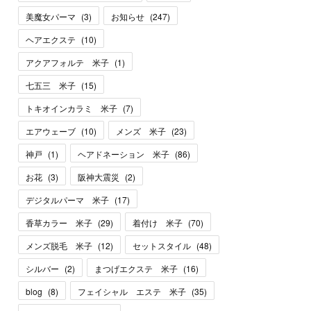
美魔女パーマ
(
3
)
お知らせ
(
247
)
ヘアエクステ
(
10
)
アクアフォルテ 米子
(
1
)
七五三 米子
(
15
)
トキオインカラミ 米子
(
7
)
エアウェーブ
(
10
)
メンズ 米子
(
23
)
神戸
(
1
)
ヘアドネーション 米子
(
86
)
お花
(
3
)
阪神大震災
(
2
)
デジタルパーマ 米子
(
17
)
香草カラー 米子
(
29
)
着付け 米子
(
70
)
メンズ脱毛 米子
(
12
)
セットスタイル
(
48
)
シルバー
(
2
)
まつげエクステ 米子
(
16
)
blog
(
8
)
フェイシャル エステ 米子
(
35
)