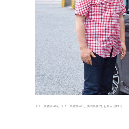
米子 美容院
(
467
)
米子 美容室
(
466
)
訪問美容
(
2
)
お知らせ
(
247
)