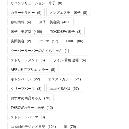
サロンソリューション 米子
(
8
)
カラーセラピー
(
9
)
メンズエステ 米子
(
8
)
移転情報
(
4
)
米子 美容院
(
467
)
米子 美容室
(
466
)
TOKIOSPA 米子
(
3
)
訪問美容
(
2
)
パーマ
(
17
)
HAIR
(
86
)
ウーパールーパーのさくらちゃん
(
1
)
ストリートメント
(
5
)
ライン(骨格)診断
(
4
)
APPLIE アプリエ カラー
(
8
)
キャンペーン
(
22
)
オススメカラー
(
21
)
クリープパーマ
(
3
)
lapark*SAKU
(
67
)
おすすめ商品ちゃん
(
78
)
THROWカラー 米子
(
12
)
ストレートパーマ
(
8
)
satomiのデジカメ日記
(
104
)
涼
(
79
)