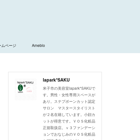
ームページ
Ameblo
lapark*SAKU
米子市の美容室lapark*SAKUで
す。男性・女性専用スペースが
あり。ステプボーンカット認定
サロン マスタースタイリスト
が２名在籍しています。小顔カ
ットが得意です。ＶＯＳ化粧品
正規取扱店。ｖ３ファンデーシ
ョンでおなじみのＶＯＳ化粧品