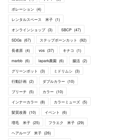
ポレーション
(
4
)
レンタルスペース 米子
(
1
)
オンラインショップ
(
3
)
SBCP
(
47
)
SDGs
(
67
)
ステップボーンカット
(
92
)
長者原
(
4
)
vos
(
37
)
キナコ
(
1
)
marbb
(
6
)
lapark農園
(
6
)
腸活
(
2
)
グリーンポット
(
3
)
ミドリムシ
(
3
)
行動計画
(
2
)
ダブルカラー
(
10
)
ブリーチ
(
5
)
カラー
(
10
)
インナーカラー
(
8
)
カラーミューズ
(
5
)
髪質改善
(
10
)
イベント
(
6
)
増毛 米子
(
25
)
フラエク 米子
(
29
)
ヘアループ 米子
(
26
)