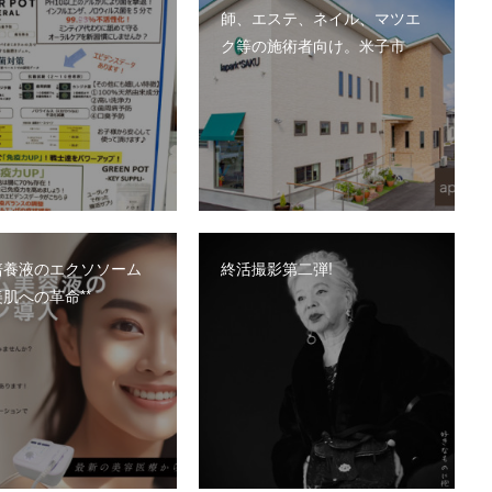
師、エステ、ネイル、マツエ
ク等の施術者向け。米子市
培養液のエクソソーム
終活撮影第二弾!
肌への革命**