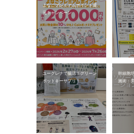
よなごプレミアムポイント還
元キャンペーン
ユーグレナで腸活！グリーン
幹細胞
ポットキーサプリ！
施術：美