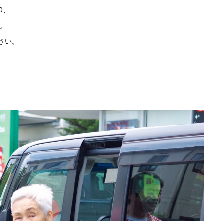
0、
す。
さい。