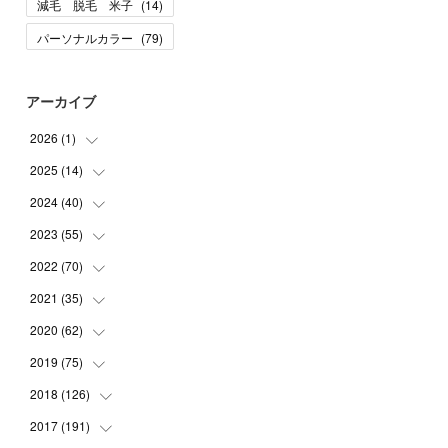
減毛 脱毛 米子
(
14
)
パーソナルカラー
(
79
)
アーカイブ
2026
(
1
)
2025
(
14
(
1
)
)
2024
(
40
(
10
)
)
(
1
)
2023
(
55
(
1
)
)
(
1
)
(
1
)
2022
(
70
(
2
)
)
(
2
)
(
3
)
(
4
)
2021
(
35
(
7
)
)
(
2
)
(
3
)
(
11
)
2020
(
62
(
5
)
)
(
7
)
(
3
)
(
8
)
(
7
)
2019
(
75
(
6
)
)
(
4
)
(
6
)
(
1
)
(
5
)
(
9
)
2018
(
126
(
1
)
)
(
3
)
(
4
)
(
3
)
(
3
)
(
7
)
(
2
)
2017
(
191
(
6
)
)