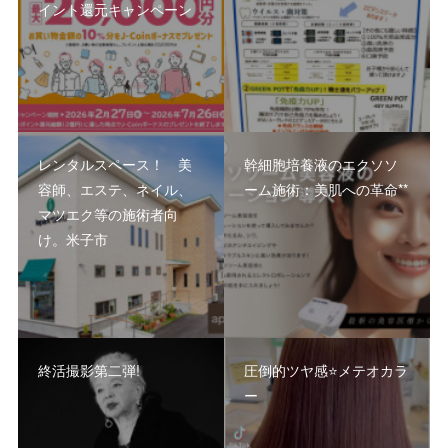
イント還元キャンペーン
レンタルスペース！ 美
幹細胞培養液のエクソソ
容師、エステ、ネイル、
ーム施術：美肌への革命**
マツエク等の施術者向
け。米子市
終活撮影第二弾!
圧倒的ツヤ感⭐️メテオカラ
ー