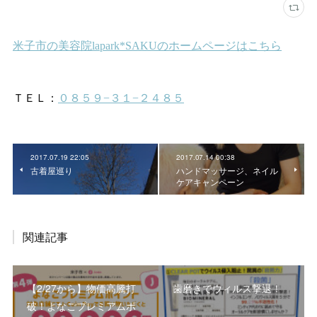
2017.07.19 22:05
2017.07.14 00:38
古着屋巡り
ハンドマッサージ、ネイル
ケアキャンペーン
関連記事
【2/27から】物価高騰打
歯磨きでウィルス撃退！
破！よなごプレミアムポ