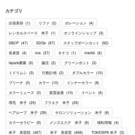
カテゴリ
出張美容
(
1
)
リファ
(
2
)
ポレーション
(
4
)
レンタルスペース 米子
(
1
)
オンラインショップ
(
3
)
SBCP
(
47
)
SDGs
(
67
)
ステップボーンカット
(
92
)
長者原
(
4
)
vos
(
37
)
キナコ
(
1
)
marbb
(
6
)
lapark農園
(
6
)
腸活
(
2
)
グリーンポット
(
3
)
ミドリムシ
(
3
)
行動計画
(
2
)
ダブルカラー
(
10
)
ブリーチ
(
5
)
カラー
(
10
)
インナーカラー
(
8
)
カラーミューズ
(
5
)
髪質改善
(
10
)
イベント
(
6
)
増毛 米子
(
25
)
フラエク 米子
(
29
)
ヘアループ 米子
(
26
)
サロンソリューション 米子
(
8
)
カラーセラピー
(
9
)
メンズエステ 米子
(
8
)
移転情報
(
4
)
米子 美容院
(
467
)
米子 美容室
(
466
)
TOKIOSPA 米子
(
3
)