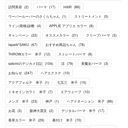
訪問美容
(
2
)
パーマ
(
17
)
HAIR
(
86
)
ウーパールーパーのさくらちゃん
(
1
)
ストリートメント
(
5
)
ライン(骨格)診断
(
4
)
APPLIE アプリエ カラー
(
8
)
キャンペーン
(
22
)
オススメカラー
(
21
)
クリープパーマ
(
3
)
lapark*SAKU
(
67
)
おすすめ商品ちゃん
(
78
)
THROWカラー 米子
(
12
)
ストレートパーマ
(
8
)
satomiのデジカメ日記
(
104
)
涼
(
79
)
美魔女パーマ
(
3
)
お知らせ
(
247
)
ヘアエクステ
(
10
)
アクアフォルテ 米子
(
1
)
七五三 米子
(
15
)
トキオインカラミ 米子
(
7
)
エアウェーブ
(
10
)
メンズ 米子
(
23
)
神戸
(
1
)
ヘアドネーション 米子
(
86
)
お花
(
3
)
阪神大震災
(
2
)
デジタルパーマ 米子
(
17
)
香草カラー 米子
(
29
)
着付け 米子
(
70
)