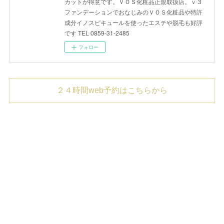
カットが得意です。ＶＯＳ化粧品正規取扱店。ｖ３
ファンデーションでおなじみのＶＯＳ化粧品や特許
成分イノスピキュールを使ったエステや脱毛も好評
です TEL 0859-31-2485
フォロー
２４時間web予約はこちらから