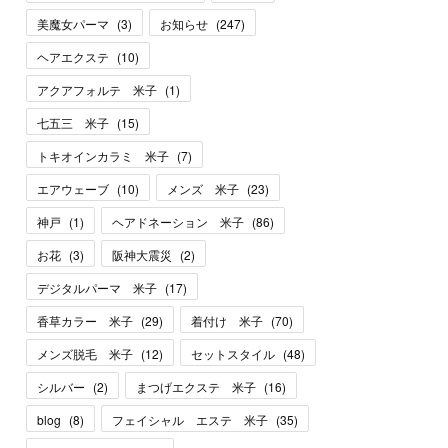
美魔女パーマ
(
3
)
お知らせ
(
247
)
ヘアエクステ
(
10
)
アクアフォルテ 米子
(
1
)
七五三 米子
(
15
)
トキオインカラミ 米子
(
7
)
エアウェーブ
(
10
)
メンズ 米子
(
23
)
神戸
(
1
)
ヘアドネーション 米子
(
86
)
お花
(
3
)
阪神大震災
(
2
)
デジタルパーマ 米子
(
17
)
香草カラー 米子
(
29
)
着付け 米子
(
70
)
メンズ脱毛 米子
(
12
)
セットスタイル
(
48
)
シルバー
(
2
)
まつげエクステ 米子
(
16
)
blog
(
8
)
フェイシャル エステ 米子
(
35
)