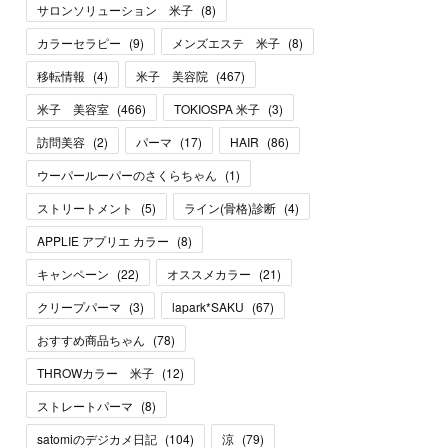
サロンソリューション 米子
(
8
)
カラーセラピー
(
9
)
メンズエステ 米子
(
8
)
移転情報
(
4
)
米子 美容院
(
467
)
米子 美容室
(
466
)
TOKIOSPA 米子
(
3
)
訪問美容
(
2
)
パーマ
(
17
)
HAIR
(
86
)
ウーパールーパーのさくらちゃん
(
1
)
ストリートメント
(
5
)
ライン(骨格)診断
(
4
)
APPLIE アプリエ カラー
(
8
)
キャンペーン
(
22
)
オススメカラー
(
21
)
クリープパーマ
(
3
)
lapark*SAKU
(
67
)
おすすめ商品ちゃん
(
78
)
THROWカラー 米子
(
12
)
ストレートパーマ
(
8
)
satomiのデジカメ日記
(
104
)
涼
(
79
)