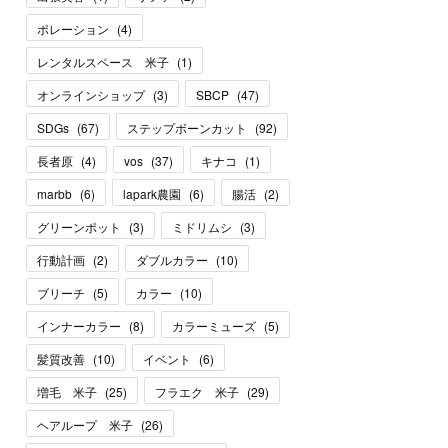
ポレーション
(
4
)
レンタルスペース 米子
(
1
)
オンラインショップ
(
3
)
SBCP
(
47
)
SDGs
(
67
)
ステップボーンカット
(
92
)
長者原
(
4
)
vos
(
37
)
キナコ
(
1
)
marbb
(
6
)
lapark農園
(
6
)
腸活
(
2
)
グリーンポット
(
3
)
ミドリムシ
(
3
)
行動計画
(
2
)
ダブルカラー
(
10
)
ブリーチ
(
5
)
カラー
(
10
)
インナーカラー
(
8
)
カラーミューズ
(
5
)
髪質改善
(
10
)
イベント
(
6
)
増毛 米子
(
25
)
フラエク 米子
(
29
)
ヘアループ 米子
(
26
)