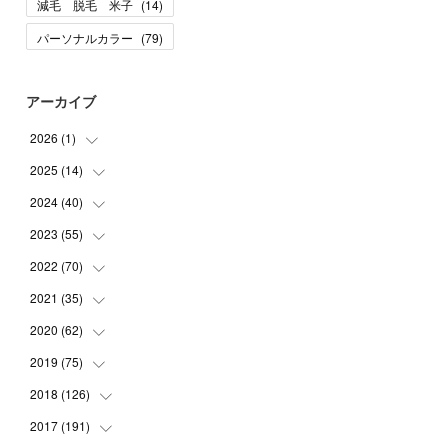
減毛 脱毛 米子
(
14
)
パーソナルカラー
(
79
)
アーカイブ
2026
(
1
)
2025
(
14
(
1
)
)
2024
(
40
(
10
)
)
(
1
)
2023
(
55
(
1
)
)
(
1
)
(
1
)
2022
(
70
(
2
)
)
(
2
)
(
3
)
(
4
)
2021
(
35
(
7
)
)
(
2
)
(
3
)
(
11
)
2020
(
62
(
5
)
)
(
7
)
(
3
)
(
8
)
(
7
)
2019
(
75
(
6
)
)
(
4
)
(
6
)
(
1
)
(
5
)
(
9
)
2018
(
126
(
1
)
)
(
3
)
(
4
)
(
3
)
(
3
)
(
7
)
(
2
)
2017
(
191
(
6
)
)