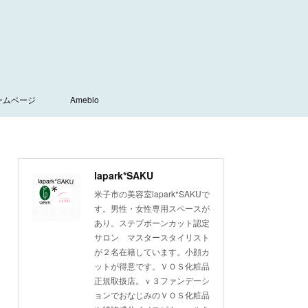
ームページ
Ameblo
lapark*SAKU
米子市の美容室lapark*SAKUで
す。男性・女性専用スペースが
あり。ステプボーンカット認定
サロン マスタースタイリスト
が２名在籍しています。小顔カ
ットが得意です。ＶＯＳ化粧品
正規取扱店。ｖ３ファンデーシ
ョンでおなじみのＶＯＳ化粧品