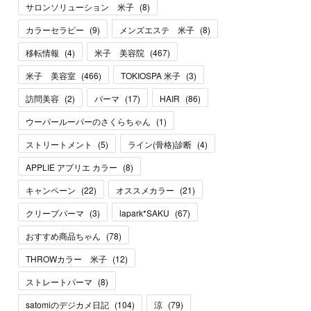
サロンソリューション 米子
(
8
)
カラーセラピー
(
9
)
メンズエステ 米子
(
8
)
移転情報
(
4
)
米子 美容院
(
467
)
米子 美容室
(
466
)
TOKIOSPA 米子
(
3
)
訪問美容
(
2
)
パーマ
(
17
)
HAIR
(
86
)
ウーパールーパーのさくらちゃん
(
1
)
ストリートメント
(
5
)
ライン(骨格)診断
(
4
)
APPLIE アプリエ カラー
(
8
)
キャンペーン
(
22
)
オススメカラー
(
21
)
クリープパーマ
(
3
)
lapark*SAKU
(
67
)
おすすめ商品ちゃん
(
78
)
THROWカラー 米子
(
12
)
ストレートパーマ
(
8
)
satomiのデジカメ日記
(
104
)
涼
(
79
)