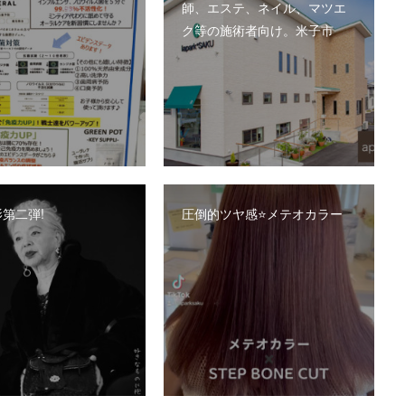
師、エステ、ネイル、マツエ
ク等の施術者向け。米子市
第二弾!
圧倒的ツヤ感⭐️メテオカラー