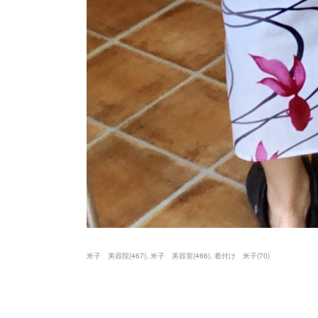
米子 美容院
(
467
)
米子 美容室
(
466
)
着付け 米子
(
70
)