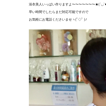
浴衣美人いっぱい作りますよ〜〜〜〜〜〜〜★(´◡`♥
早い時間でしたらまだ対応可能ですので
お気軽にお電話くださいませヽ(ﾟ◇ﾟ )ﾉ