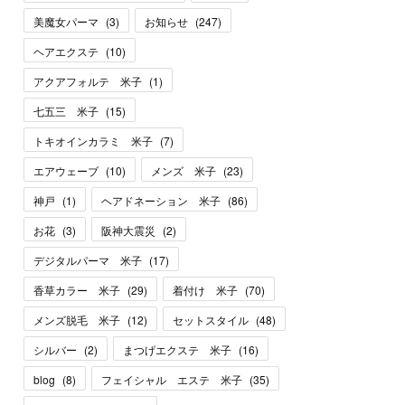
美魔女パーマ
(
3
)
お知らせ
(
247
)
ヘアエクステ
(
10
)
アクアフォルテ 米子
(
1
)
七五三 米子
(
15
)
トキオインカラミ 米子
(
7
)
エアウェーブ
(
10
)
メンズ 米子
(
23
)
神戸
(
1
)
ヘアドネーション 米子
(
86
)
お花
(
3
)
阪神大震災
(
2
)
デジタルパーマ 米子
(
17
)
香草カラー 米子
(
29
)
着付け 米子
(
70
)
メンズ脱毛 米子
(
12
)
セットスタイル
(
48
)
シルバー
(
2
)
まつげエクステ 米子
(
16
)
blog
(
8
)
フェイシャル エステ 米子
(
35
)