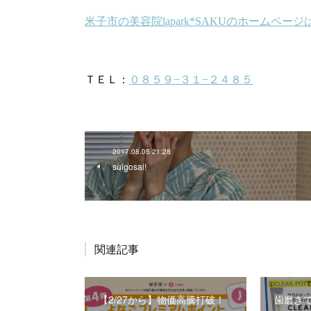
2017.08.05 21:28
suigosai!
関連記事
【2/27から】物価高騰打破！
歯磨き