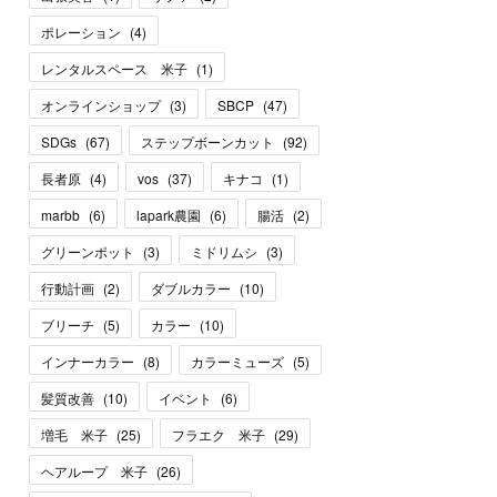
ポレーション
(
4
)
レンタルスペース 米子
(
1
)
オンラインショップ
(
3
)
SBCP
(
47
)
SDGs
(
67
)
ステップボーンカット
(
92
)
長者原
(
4
)
vos
(
37
)
キナコ
(
1
)
marbb
(
6
)
lapark農園
(
6
)
腸活
(
2
)
グリーンポット
(
3
)
ミドリムシ
(
3
)
行動計画
(
2
)
ダブルカラー
(
10
)
ブリーチ
(
5
)
カラー
(
10
)
インナーカラー
(
8
)
カラーミューズ
(
5
)
髪質改善
(
10
)
イベント
(
6
)
増毛 米子
(
25
)
フラエク 米子
(
29
)
ヘアループ 米子
(
26
)