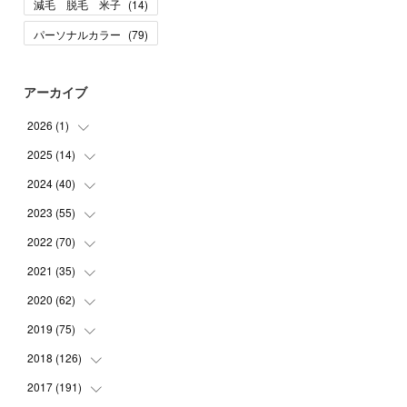
減毛 脱毛 米子
(
14
)
パーソナルカラー
(
79
)
アーカイブ
2026
(
1
)
2025
(
14
(
1
)
)
2024
(
40
(
10
)
)
(
1
)
2023
(
55
(
1
)
)
(
1
)
(
1
)
2022
(
70
(
2
)
)
(
2
)
(
3
)
(
4
)
2021
(
35
(
7
)
)
(
2
)
(
3
)
(
11
)
2020
(
62
(
5
)
)
(
7
)
(
3
)
(
8
)
(
7
)
2019
(
75
(
6
)
)
(
4
)
(
6
)
(
1
)
(
5
)
(
9
)
2018
(
126
(
1
)
)
(
3
)
(
4
)
(
3
)
(
3
)
(
7
)
(
2
)
2017
(
191
(
6
)
)