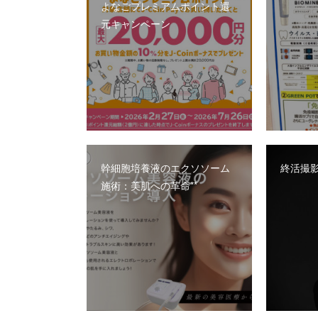
よなごプレミアムポイント還
元キャンペーン
幹細胞培養液のエクソソーム
終活撮影
施術：美肌への革命**