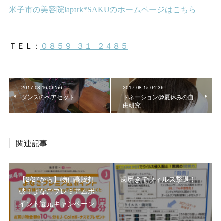
2017.08.16 06:56
2017.08.15 04:36
ダンスのヘアセット
ドネーション@夏休みの自
由研究
関連記事
【2/27から】物価高騰打
歯磨きでウィルス撃退！
破！よなごプレミアムポ
イント還元キャンペーン