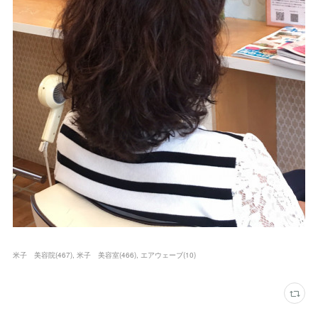
米子 美容院
(
467
)
米子 美容室
(
466
)
エアウェーブ
(
10
)