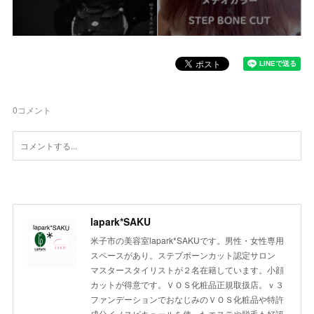
0
コメント
lapark*SAKU
米子市の美容室lapark*SAKUです。男性・女性専用
スペースがあり。ステプボーンカット認定サロン
マスタースタイリストが２名在籍しています。小顔
カットが得意です。ＶＯＳ化粧品正規取扱店。ｖ３
ファンデーションでおなじみのＶＯＳ化粧品や特許
成分イノスピキュールを使ったエステや脱毛も好評