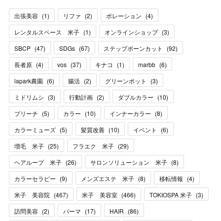
出張美容
(
1
)
リファ
(
2
)
ポレーション
(
4
)
レンタルスペース 米子
(
1
)
オンラインショップ
(
3
)
SBCP
(
47
)
SDGs
(
67
)
ステップボーンカット
(
92
)
長者原
(
4
)
vos
(
37
)
キナコ
(
1
)
marbb
(
6
)
lapark農園
(
6
)
腸活
(
2
)
グリーンポット
(
3
)
ミドリムシ
(
3
)
行動計画
(
2
)
ダブルカラー
(
10
)
ブリーチ
(
5
)
カラー
(
10
)
インナーカラー
(
8
)
カラーミューズ
(
5
)
髪質改善
(
10
)
イベント
(
6
)
増毛 米子
(
25
)
フラエク 米子
(
29
)
ヘアループ 米子
(
26
)
サロンソリューション 米子
(
8
)
カラーセラピー
(
9
)
メンズエステ 米子
(
8
)
移転情報
(
4
)
米子 美容院
(
467
)
米子 美容室
(
466
)
TOKIOSPA 米子
(
3
)
訪問美容
(
2
)
パーマ
(
17
)
HAIR
(
86
)