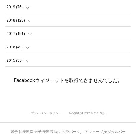
(
7
)
(
3
)
(
8
)
(
7
)
(
6
)
2019
(
75
)
(
4
)
(
6
)
(
1
)
(
5
)
(
9
)
(
1
)
2018
(
126
)
(
3
)
(
4
)
(
3
)
(
3
)
(
7
)
(
2
)
(
6
)
2017
(
191
)
(
5
)
(
6
)
(
1
)
(
3
)
(
4
)
(
6
)
(
12
)
(
12
)
2016
(
49
)
(
1
)
(
3
)
(
6
)
(
2
)
(
3
)
(
7
)
(
7
)
(
11
)
(
2
)
2015
(
35
)
(
5
)
(
8
)
(
3
)
(
1
)
(
6
)
(
4
)
(
12
)
(
16
)
(
3
)
(
8
)
Facebookウィジェットを取得できませんでした。
(
8
)
(
6
)
(
3
)
(
3
)
(
6
)
(
15
)
(
18
)
(
8
)
(
5
)
(
5
)
(
5
)
(
9
)
(
4
)
(
6
)
(
5
)
(
10
)
(
25
)
(
4
)
(
7
)
(
5
)
(
9
)
(
1
)
(
2
)
(
6
)
(
5
)
(
23
)
(
8
)
(
5
)
プライバシーポリシー
特定商取引法に基づく表記
(
9
)
(
1
)
(
9
)
(
10
)
(
8
)
(
23
)
(
3
)
(
3
)
米子市,美容室,米子,美容院,lapark,ラパーク,エアウェーブ,デジタルパー
(
1
)
(
13
)
(
4
)
(
20
)