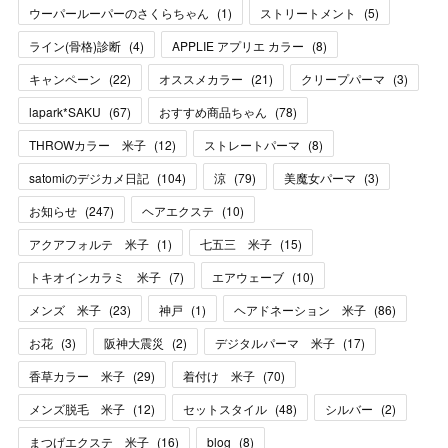
ウーパールーパーのさくらちゃん
(
1
)
ストリートメント
(
5
)
ライン(骨格)診断
(
4
)
APPLIE アプリエ カラー
(
8
)
キャンペーン
(
22
)
オススメカラー
(
21
)
クリープパーマ
(
3
)
lapark*SAKU
(
67
)
おすすめ商品ちゃん
(
78
)
THROWカラー 米子
(
12
)
ストレートパーマ
(
8
)
satomiのデジカメ日記
(
104
)
涼
(
79
)
美魔女パーマ
(
3
)
お知らせ
(
247
)
ヘアエクステ
(
10
)
アクアフォルテ 米子
(
1
)
七五三 米子
(
15
)
トキオインカラミ 米子
(
7
)
エアウェーブ
(
10
)
メンズ 米子
(
23
)
神戸
(
1
)
ヘアドネーション 米子
(
86
)
お花
(
3
)
阪神大震災
(
2
)
デジタルパーマ 米子
(
17
)
香草カラー 米子
(
29
)
着付け 米子
(
70
)
メンズ脱毛 米子
(
12
)
セットスタイル
(
48
)
シルバー
(
2
)
まつげエクステ 米子
(
16
)
blog
(
8
)