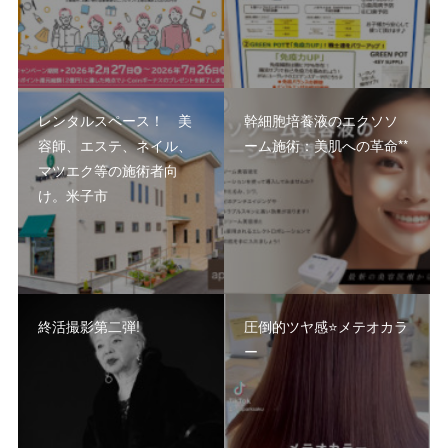
レンタルスペース！ 美
幹細胞培養液のエクソソ
容師、エステ、ネイル、
ーム施術：美肌への革命**
マツエク等の施術者向
け。米子市
終活撮影第二弾!
圧倒的ツヤ感⭐️メテオカラ
ー