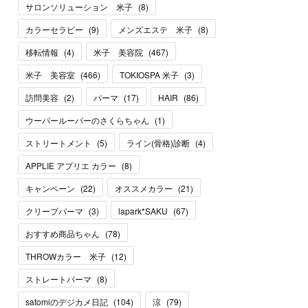
サロンソリューション 米子
(
8
)
カラーセラピー
(
9
)
メンズエステ 米子
(
8
)
移転情報
(
4
)
米子 美容院
(
467
)
米子 美容室
(
466
)
TOKIOSPA 米子
(
3
)
訪問美容
(
2
)
パーマ
(
17
)
HAIR
(
86
)
ウーパールーパーのさくらちゃん
(
1
)
ストリートメント
(
5
)
ライン(骨格)診断
(
4
)
APPLIE アプリエ カラー
(
8
)
キャンペーン
(
22
)
オススメカラー
(
21
)
クリープパーマ
(
3
)
lapark*SAKU
(
67
)
おすすめ商品ちゃん
(
78
)
THROWカラー 米子
(
12
)
ストレートパーマ
(
8
)
satomiのデジカメ日記
(
104
)
涼
(
79
)