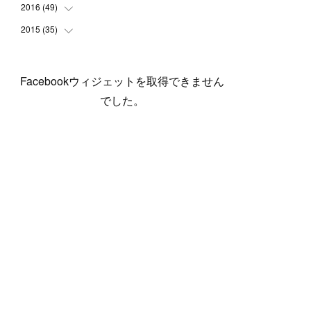
(
5
)
(
6
)
(
1
)
(
3
)
(
4
)
(
6
)
(
12
)
2016
(
49
(
12
)
)
(
1
)
(
3
)
(
6
)
(
2
)
(
3
)
(
7
)
(
7
)
(
11
)
2015
(
35
(
2
)
)
(
5
)
(
8
)
(
3
)
(
1
)
(
6
)
(
4
)
(
12
)
(
16
)
(
3
)
(
8
)
(
8
)
(
6
)
(
3
)
(
3
)
(
6
)
(
15
)
(
18
)
(
8
)
(
5
)
(
5
)
Facebookウィジェットを取得できません
(
5
)
(
9
)
(
4
)
(
6
)
(
5
)
(
10
)
(
25
)
(
4
)
(
7
)
でした。
(
5
)
(
9
)
(
1
)
(
2
)
(
6
)
(
5
)
(
23
)
(
8
)
(
5
)
(
9
)
(
1
)
(
9
)
(
10
)
(
8
)
(
23
)
(
3
)
(
3
)
(
1
)
(
13
)
(
4
)
(
20
)
(
3
)
(
2
)
(
3
)
(
6
)
(
9
)
(
11
)
(
5
)
(
5
)
(
14
)
(
20
)
(
2
)
(
21
)
(
11
)
(
6
)
(
11
)
(
5
)
(
3
)