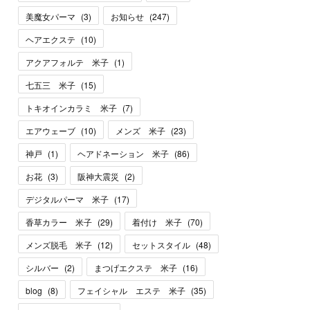
美魔女パーマ
(
3
)
お知らせ
(
247
)
ヘアエクステ
(
10
)
アクアフォルテ 米子
(
1
)
七五三 米子
(
15
)
トキオインカラミ 米子
(
7
)
エアウェーブ
(
10
)
メンズ 米子
(
23
)
神戸
(
1
)
ヘアドネーション 米子
(
86
)
お花
(
3
)
阪神大震災
(
2
)
デジタルパーマ 米子
(
17
)
香草カラー 米子
(
29
)
着付け 米子
(
70
)
メンズ脱毛 米子
(
12
)
セットスタイル
(
48
)
シルバー
(
2
)
まつげエクステ 米子
(
16
)
blog
(
8
)
フェイシャル エステ 米子
(
35
)