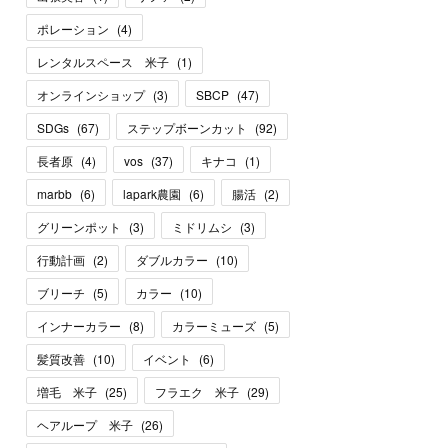
ポレーション
(
4
)
レンタルスペース 米子
(
1
)
オンラインショップ
(
3
)
SBCP
(
47
)
SDGs
(
67
)
ステップボーンカット
(
92
)
長者原
(
4
)
vos
(
37
)
キナコ
(
1
)
marbb
(
6
)
lapark農園
(
6
)
腸活
(
2
)
グリーンポット
(
3
)
ミドリムシ
(
3
)
行動計画
(
2
)
ダブルカラー
(
10
)
ブリーチ
(
5
)
カラー
(
10
)
インナーカラー
(
8
)
カラーミューズ
(
5
)
髪質改善
(
10
)
イベント
(
6
)
増毛 米子
(
25
)
フラエク 米子
(
29
)
ヘアループ 米子
(
26
)