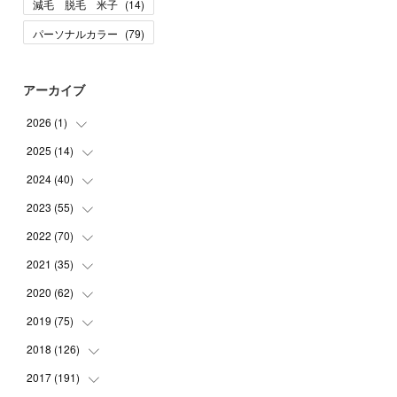
減毛 脱毛 米子
(
14
)
パーソナルカラー
(
79
)
アーカイブ
2026
(
1
)
2025
(
14
(
1
)
)
2024
(
40
(
10
)
)
(
1
)
2023
(
55
(
1
)
)
(
1
)
(
1
)
2022
(
70
(
2
)
)
(
2
)
(
3
)
(
4
)
2021
(
35
(
7
)
)
(
2
)
(
3
)
(
11
)
2020
(
62
(
5
)
)
(
7
)
(
3
)
(
8
)
(
7
)
2019
(
75
(
6
)
)
(
4
)
(
6
)
(
1
)
(
5
)
(
9
)
2018
(
126
(
1
)
)
(
3
)
(
4
)
(
3
)
(
3
)
(
7
)
(
2
)
2017
(
191
(
6
)
)