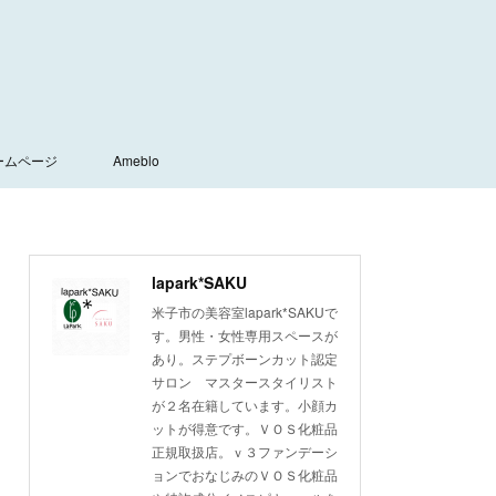
ームページ
Ameblo
lapark*SAKU
米子市の美容室lapark*SAKUで
す。男性・女性専用スペースが
あり。ステプボーンカット認定
サロン マスタースタイリスト
が２名在籍しています。小顔カ
ットが得意です。ＶＯＳ化粧品
正規取扱店。ｖ３ファンデーシ
ョンでおなじみのＶＯＳ化粧品