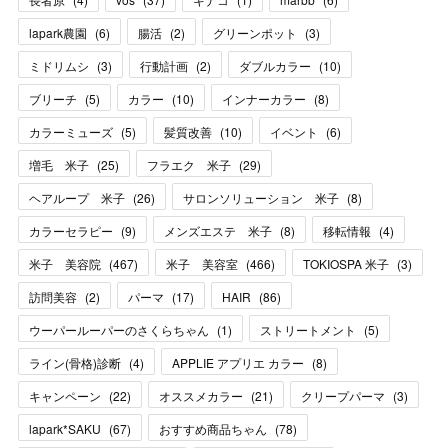
lapark農園
(
6
)
腸活
(
2
)
グリーンポット
(
3
)
ミドリムシ
(
3
)
行動計画
(
2
)
ダブルカラー
(
10
)
ブリーチ
(
5
)
カラー
(
10
)
インナーカラー
(
8
)
カラーミューズ
(
5
)
髪質改善
(
10
)
イベント
(
6
)
増毛 米子
(
25
)
フラエク 米子
(
29
)
ヘアループ 米子
(
26
)
サロンソリューション 米子
(
8
)
カラーセラピー
(
9
)
メンズエステ 米子
(
8
)
移転情報
(
4
)
米子 美容院
(
467
)
米子 美容室
(
466
)
TOKIOSPA 米子
(
3
)
訪問美容
(
2
)
パーマ
(
17
)
HAIR
(
86
)
ウーパールーパーのさくらちゃん
(
1
)
ストリートメント
(
5
)
ライン(骨格)診断
(
4
)
APPLIE アプリエ カラー
(
8
)
キャンペーン
(
22
)
オススメカラー
(
21
)
クリープパーマ
(
3
)
lapark*SAKU
(
67
)
おすすめ商品ちゃん
(
78
)