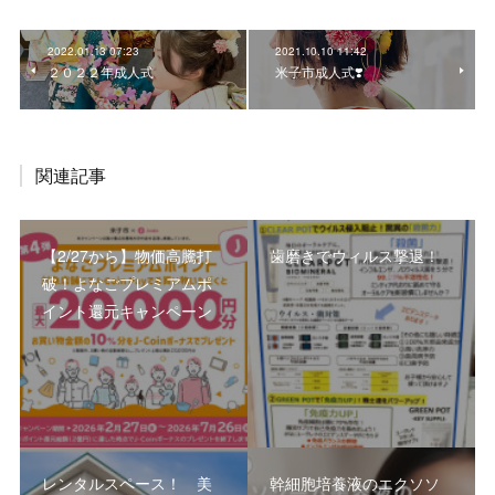
2022.01.13 07:23
2021.10.10 11:42
２０２２年成人式
米子市成人式❣️
関連記事
【2/27から】物価高騰打
歯磨きでウィルス撃退！
破！よなごプレミアムポ
イント還元キャンペーン
レンタルスペース！ 美
幹細胞培養液のエクソソ