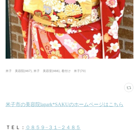
米子 美容院
(
467
)
米子 美容室
(
466
)
着付け 米子
(
70
)