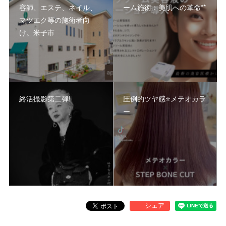
容師、エステ、ネイル、
ーム施術：美肌への革命**
マツエク等の施術者向
け。米子市
終活撮影第二弾!
圧倒的ツヤ感⭐️メテオカラ
ー