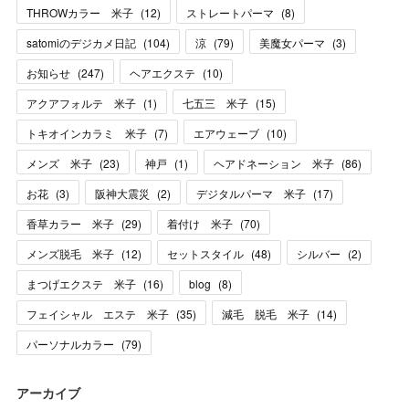
THROWカラー 米子
(
12
)
ストレートパーマ
(
8
)
satomiのデジカメ日記
(
104
)
涼
(
79
)
美魔女パーマ
(
3
)
お知らせ
(
247
)
ヘアエクステ
(
10
)
アクアフォルテ 米子
(
1
)
七五三 米子
(
15
)
トキオインカラミ 米子
(
7
)
エアウェーブ
(
10
)
メンズ 米子
(
23
)
神戸
(
1
)
ヘアドネーション 米子
(
86
)
お花
(
3
)
阪神大震災
(
2
)
デジタルパーマ 米子
(
17
)
香草カラー 米子
(
29
)
着付け 米子
(
70
)
メンズ脱毛 米子
(
12
)
セットスタイル
(
48
)
シルバー
(
2
)
まつげエクステ 米子
(
16
)
blog
(
8
)
フェイシャル エステ 米子
(
35
)
減毛 脱毛 米子
(
14
)
パーソナルカラー
(
79
)
アーカイブ