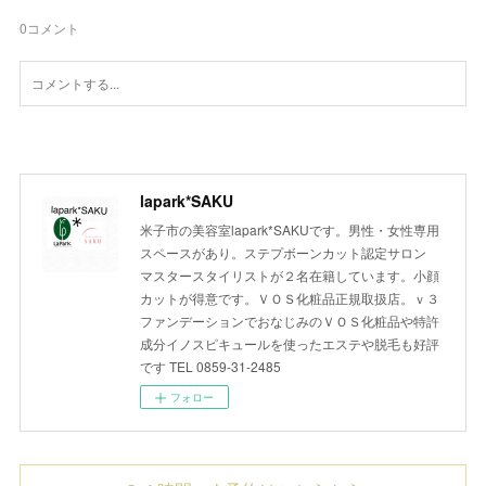
0
コメント
lapark*SAKU
米子市の美容室lapark*SAKUです。男性・女性専用
スペースがあり。ステプボーンカット認定サロン
マスタースタイリストが２名在籍しています。小顔
カットが得意です。ＶＯＳ化粧品正規取扱店。ｖ３
ファンデーションでおなじみのＶＯＳ化粧品や特許
成分イノスピキュールを使ったエステや脱毛も好評
です TEL 0859-31-2485
フォロー