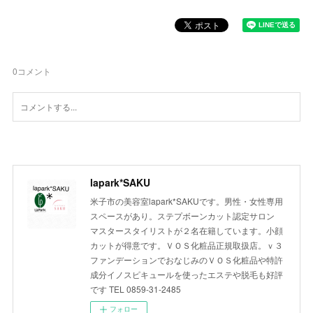
0
コメント
lapark*SAKU
米子市の美容室lapark*SAKUです。男性・女性専用
スペースがあり。ステプボーンカット認定サロン
マスタースタイリストが２名在籍しています。小顔
カットが得意です。ＶＯＳ化粧品正規取扱店。ｖ３
ファンデーションでおなじみのＶＯＳ化粧品や特許
成分イノスピキュールを使ったエステや脱毛も好評
です TEL 0859-31-2485
フォロー