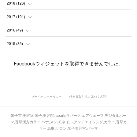
(
6
)
(
1
)
(
5
)
(
9
)
(
1
)
2018
(
126
)
(
3
)
(
4
)
(
3
)
(
3
)
(
7
)
(
2
)
(
6
)
2017
(
191
)
(
5
)
(
6
)
(
1
)
(
3
)
(
4
)
(
6
)
(
12
)
(
12
)
2016
(
49
)
(
1
)
(
3
)
(
6
)
(
2
)
(
3
)
(
7
)
(
7
)
(
11
)
(
2
)
2015
(
35
)
(
5
)
(
8
)
(
3
)
(
1
)
(
6
)
(
4
)
(
12
)
(
16
)
(
3
)
(
8
)
Facebookウィジェットを取得できませんでした。
(
8
)
(
6
)
(
3
)
(
3
)
(
6
)
(
15
)
(
18
)
(
8
)
(
5
)
(
5
)
(
5
)
(
9
)
(
4
)
(
6
)
(
5
)
(
10
)
(
25
)
(
4
)
(
7
)
(
5
)
(
9
)
(
1
)
(
2
)
(
6
)
(
5
)
(
23
)
(
8
)
(
5
)
プライバシーポリシー
特定商取引法に基づく表記
(
9
)
(
1
)
(
9
)
(
10
)
(
8
)
(
23
)
(
3
)
(
3
)
米子市,美容室,米子,美容院,lapark,ラパーク,エアウェーブ,デジタルパー
(
1
)
(
13
)
(
4
)
(
20
)
(
3
)
(
2
)
マ,香草漢方カラー.ヘナ,メンズ,ネイル,アンチエイジング,カラー,香草カ
ラー,鳥取,サロン,米子美容室,パーマ
(
3
)
(
6
)
(
9
)
(
11
)
(
5
)
(
5
)