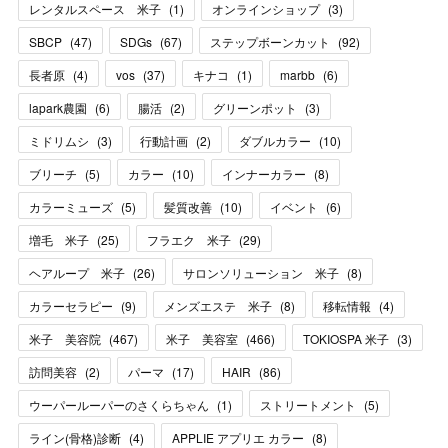
レンタルスペース 米子
(
1
)
オンラインショップ
(
3
)
SBCP
(
47
)
SDGs
(
67
)
ステップボーンカット
(
92
)
長者原
(
4
)
vos
(
37
)
キナコ
(
1
)
marbb
(
6
)
lapark農園
(
6
)
腸活
(
2
)
グリーンポット
(
3
)
ミドリムシ
(
3
)
行動計画
(
2
)
ダブルカラー
(
10
)
ブリーチ
(
5
)
カラー
(
10
)
インナーカラー
(
8
)
カラーミューズ
(
5
)
髪質改善
(
10
)
イベント
(
6
)
増毛 米子
(
25
)
フラエク 米子
(
29
)
ヘアループ 米子
(
26
)
サロンソリューション 米子
(
8
)
カラーセラピー
(
9
)
メンズエステ 米子
(
8
)
移転情報
(
4
)
米子 美容院
(
467
)
米子 美容室
(
466
)
TOKIOSPA 米子
(
3
)
訪問美容
(
2
)
パーマ
(
17
)
HAIR
(
86
)
ウーパールーパーのさくらちゃん
(
1
)
ストリートメント
(
5
)
ライン(骨格)診断
(
4
)
APPLIE アプリエ カラー
(
8
)