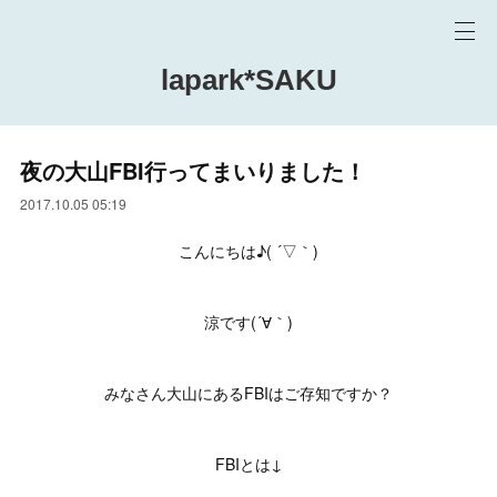
lapark*SAKU
夜の大山FBI行ってまいりました！
2017.10.05 05:19
こんにちは♪( ´▽｀)
涼です(´∀｀)
みなさん大山にあるFBIはご存知ですか？
FBIとは↓