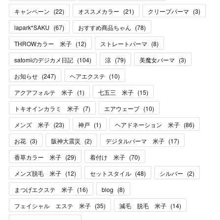
キャンペーン
(
22
)
オススメカラー
(
21
)
クリープパーマ
(
3
)
lapark*SAKU
(
67
)
おすすめ商品ちゃん
(
78
)
THROWカラー 米子
(
12
)
ストレートパーマ
(
8
)
satomiのデジカメ日記
(
104
)
涼
(
79
)
美魔女パーマ
(
3
)
お知らせ
(
247
)
ヘアエクステ
(
10
)
アクアフォルテ 米子
(
1
)
七五三 米子
(
15
)
トキオインカラミ 米子
(
7
)
エアウェーブ
(
10
)
メンズ 米子
(
23
)
神戸
(
1
)
ヘアドネーション 米子
(
86
)
お花
(
3
)
阪神大震災
(
2
)
デジタルパーマ 米子
(
17
)
香草カラー 米子
(
29
)
着付け 米子
(
70
)
メンズ脱毛 米子
(
12
)
セットスタイル
(
48
)
シルバー
(
2
)
まつげエクステ 米子
(
16
)
blog
(
8
)
フェイシャル エステ 米子
(
35
)
減毛 脱毛 米子
(
14
)