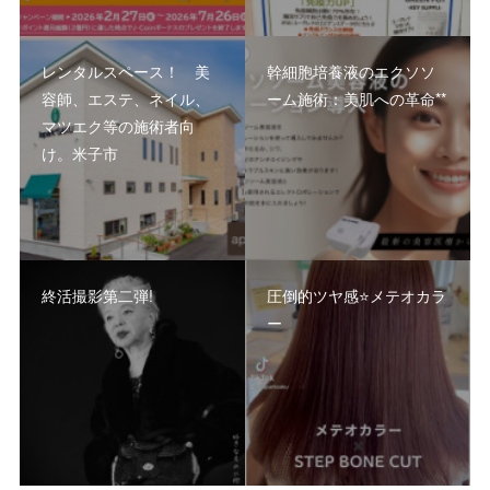
レンタルスペース！ 美
幹細胞培養液のエクソソ
容師、エステ、ネイル、
ーム施術：美肌への革命**
マツエク等の施術者向
け。米子市
終活撮影第二弾!
圧倒的ツヤ感⭐️メテオカラ
ー