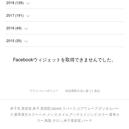
(
1
)
(
5
)
(
9
)
(
1
)
2018
(
126
)
(
3
)
(
4
)
(
3
)
(
3
)
(
7
)
(
2
)
(
6
)
2017
(
191
)
(
5
)
(
6
)
(
1
)
(
3
)
(
4
)
(
6
)
(
12
)
(
12
)
2016
(
49
)
(
1
)
(
3
)
(
6
)
(
2
)
(
3
)
(
7
)
(
7
)
(
11
)
(
2
)
2015
(
35
)
(
5
)
(
8
)
(
3
)
(
1
)
(
6
)
(
4
)
(
12
)
(
16
)
(
3
)
(
8
)
Facebookウィジェットを取得できませんでした。
(
8
)
(
6
)
(
3
)
(
3
)
(
6
)
(
15
)
(
18
)
(
8
)
(
5
)
(
5
)
(
5
)
(
9
)
(
4
)
(
6
)
(
5
)
(
10
)
(
25
)
(
4
)
(
7
)
(
5
)
(
9
)
(
1
)
(
2
)
(
6
)
(
5
)
(
23
)
(
8
)
(
5
)
プライバシーポリシー
特定商取引法に基づく表記
(
9
)
(
1
)
(
9
)
(
10
)
(
8
)
(
23
)
(
3
)
(
3
)
米子市,美容室,米子,美容院,lapark,ラパーク,エアウェーブ,デジタルパー
(
1
)
(
13
)
(
4
)
(
20
)
(
3
)
(
2
)
マ,香草漢方カラー.ヘナ,メンズ,ネイル,アンチエイジング,カラー,香草カ
ラー,鳥取,サロン,米子美容室,パーマ
(
3
)
(
6
)
(
9
)
(
11
)
(
5
)
(
5
)