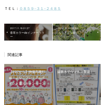
2017.11.19 01:27
2017.11.10 00:50
香草カラーdeインナーカラ
らっきょう畑
ー
関連記事
【2/27から】物価高騰打
歯磨きでウィルス撃退！
破！よなごプレミアムポ
イント還元キャンペーン