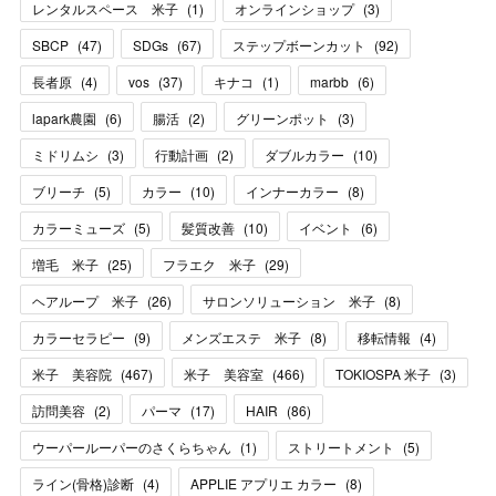
レンタルスペース 米子
(
1
)
オンラインショップ
(
3
)
SBCP
(
47
)
SDGs
(
67
)
ステップボーンカット
(
92
)
長者原
(
4
)
vos
(
37
)
キナコ
(
1
)
marbb
(
6
)
lapark農園
(
6
)
腸活
(
2
)
グリーンポット
(
3
)
ミドリムシ
(
3
)
行動計画
(
2
)
ダブルカラー
(
10
)
ブリーチ
(
5
)
カラー
(
10
)
インナーカラー
(
8
)
カラーミューズ
(
5
)
髪質改善
(
10
)
イベント
(
6
)
増毛 米子
(
25
)
フラエク 米子
(
29
)
ヘアループ 米子
(
26
)
サロンソリューション 米子
(
8
)
カラーセラピー
(
9
)
メンズエステ 米子
(
8
)
移転情報
(
4
)
米子 美容院
(
467
)
米子 美容室
(
466
)
TOKIOSPA 米子
(
3
)
訪問美容
(
2
)
パーマ
(
17
)
HAIR
(
86
)
ウーパールーパーのさくらちゃん
(
1
)
ストリートメント
(
5
)
ライン(骨格)診断
(
4
)
APPLIE アプリエ カラー
(
8
)