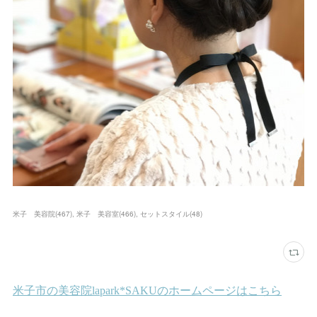
米子 美容院
(
467
)
米子 美容室
(
466
)
セットスタイル
(
48
)