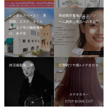
レンタルスペース！ 美
幹細胞培養液のエクソソ
容師、エステ、ネイル、
ーム施術：美肌への革命**
マツエク等の施術者向
け。米子市
終活撮影第二弾!
圧倒的ツヤ感⭐️メテオカラ
ー