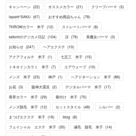
キャンペーン
(
22
)
オススメカラー
(
21
)
クリープパーマ
(
3
)
lapark*SAKU
(
67
)
おすすめ商品ちゃん
(
78
)
THROWカラー 米子
(
12
)
ストレートパーマ
(
8
)
satomiのデジカメ日記
(
104
)
涼
(
79
)
美魔女パーマ
(
3
)
お知らせ
(
247
)
ヘアエクステ
(
10
)
アクアフォルテ 米子
(
1
)
七五三 米子
(
15
)
トキオインカラミ 米子
(
7
)
エアウェーブ
(
10
)
メンズ 米子
(
23
)
神戸
(
1
)
ヘアドネーション 米子
(
86
)
お花
(
3
)
阪神大震災
(
2
)
デジタルパーマ 米子
(
17
)
香草カラー 米子
(
29
)
着付け 米子
(
70
)
メンズ脱毛 米子
(
12
)
セットスタイル
(
48
)
シルバー
(
2
)
まつげエクステ 米子
(
16
)
blog
(
8
)
フェイシャル エステ 米子
(
35
)
減毛 脱毛 米子
(
14
)