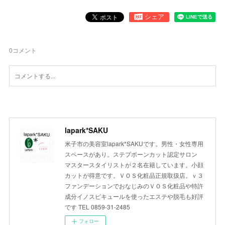
0
コメント
lapark*SAKU
米子市の美容室lapark*SAKUです。男性・女性専用
スペースがあり。ステプボーンカット認定サロン
マスタースタイリストが２名在籍しています。小顔
カットが得意です。ＶＯＳ化粧品正規取扱店。ｖ３
ファンデーションでおなじみのＶＯＳ化粧品や特許
成分イノスピキュールを使ったエステや脱毛も好評
です TEL 0859-31-2485
フォロー