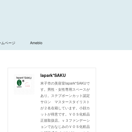
ームページ
Ameblo
lapark*SAKU
米子市の美容室lapark*SAKUで
す。男性・女性専用スペースが
あり。ステプボーンカット認定
サロン マスタースタイリスト
が２名在籍しています。小顔カ
ットが得意です。ＶＯＳ化粧品
正規取扱店。ｖ３ファンデーシ
ョンでおなじみのＶＯＳ化粧品