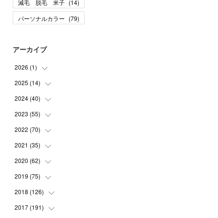
減毛 脱毛 米子
(
14
)
パーソナルカラー
(
79
)
アーカイブ
2026
(
1
)
2025
(
14
(
1
)
)
2024
(
40
(
10
)
)
(
1
)
2023
(
55
(
1
)
)
(
1
)
(
1
)
2022
(
70
(
2
)
)
(
2
)
(
3
)
(
4
)
2021
(
35
(
7
)
)
(
2
)
(
3
)
(
11
)
2020
(
62
(
5
)
)
(
7
)
(
3
)
(
8
)
(
7
)
2019
(
75
(
6
)
)
(
4
)
(
6
)
(
1
)
(
5
)
(
9
)
2018
(
126
(
1
)
)
(
3
)
(
4
)
(
3
)
(
3
)
(
7
)
(
2
)
2017
(
191
(
6
)
)