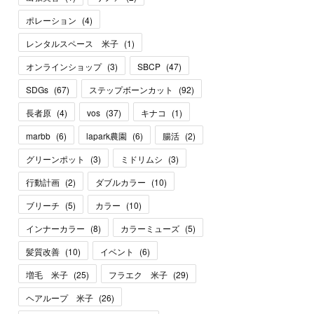
ポレーション
(
4
)
レンタルスペース 米子
(
1
)
オンラインショップ
(
3
)
SBCP
(
47
)
SDGs
(
67
)
ステップボーンカット
(
92
)
長者原
(
4
)
vos
(
37
)
キナコ
(
1
)
marbb
(
6
)
lapark農園
(
6
)
腸活
(
2
)
グリーンポット
(
3
)
ミドリムシ
(
3
)
行動計画
(
2
)
ダブルカラー
(
10
)
ブリーチ
(
5
)
カラー
(
10
)
インナーカラー
(
8
)
カラーミューズ
(
5
)
髪質改善
(
10
)
イベント
(
6
)
増毛 米子
(
25
)
フラエク 米子
(
29
)
ヘアループ 米子
(
26
)