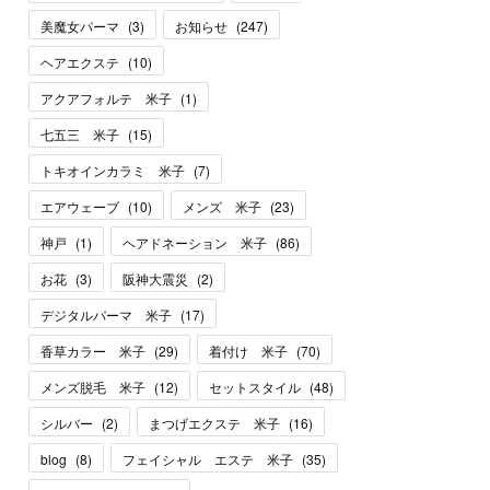
美魔女パーマ
(
3
)
お知らせ
(
247
)
ヘアエクステ
(
10
)
アクアフォルテ 米子
(
1
)
七五三 米子
(
15
)
トキオインカラミ 米子
(
7
)
エアウェーブ
(
10
)
メンズ 米子
(
23
)
神戸
(
1
)
ヘアドネーション 米子
(
86
)
お花
(
3
)
阪神大震災
(
2
)
デジタルパーマ 米子
(
17
)
香草カラー 米子
(
29
)
着付け 米子
(
70
)
メンズ脱毛 米子
(
12
)
セットスタイル
(
48
)
シルバー
(
2
)
まつげエクステ 米子
(
16
)
blog
(
8
)
フェイシャル エステ 米子
(
35
)