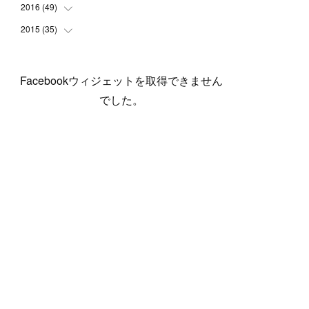
(
5
)
(
6
)
(
1
)
(
3
)
(
4
)
(
6
)
(
12
)
2016
(
49
(
12
)
)
(
1
)
(
3
)
(
6
)
(
2
)
(
3
)
(
7
)
(
7
)
(
11
)
2015
(
35
(
2
)
)
(
5
)
(
8
)
(
3
)
(
1
)
(
6
)
(
4
)
(
12
)
(
16
)
(
3
)
(
8
)
(
8
)
(
6
)
(
3
)
(
3
)
(
6
)
(
15
)
(
18
)
(
8
)
(
5
)
(
5
)
Facebookウィジェットを取得できません
(
5
)
(
9
)
(
4
)
(
6
)
(
5
)
(
10
)
(
25
)
(
4
)
(
7
)
でした。
(
5
)
(
9
)
(
1
)
(
2
)
(
6
)
(
5
)
(
23
)
(
8
)
(
5
)
(
9
)
(
1
)
(
9
)
(
10
)
(
8
)
(
23
)
(
3
)
(
3
)
(
1
)
(
13
)
(
4
)
(
20
)
(
3
)
(
2
)
(
3
)
(
6
)
(
9
)
(
11
)
(
5
)
(
5
)
(
14
)
(
20
)
(
2
)
(
21
)
(
11
)
(
6
)
(
11
)
(
5
)
(
3
)