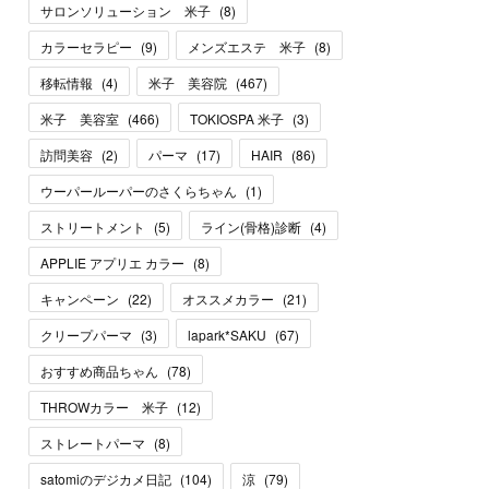
サロンソリューション 米子
(
8
)
カラーセラピー
(
9
)
メンズエステ 米子
(
8
)
移転情報
(
4
)
米子 美容院
(
467
)
米子 美容室
(
466
)
TOKIOSPA 米子
(
3
)
訪問美容
(
2
)
パーマ
(
17
)
HAIR
(
86
)
ウーパールーパーのさくらちゃん
(
1
)
ストリートメント
(
5
)
ライン(骨格)診断
(
4
)
APPLIE アプリエ カラー
(
8
)
キャンペーン
(
22
)
オススメカラー
(
21
)
クリープパーマ
(
3
)
lapark*SAKU
(
67
)
おすすめ商品ちゃん
(
78
)
THROWカラー 米子
(
12
)
ストレートパーマ
(
8
)
satomiのデジカメ日記
(
104
)
涼
(
79
)