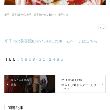
米子 美容院
(
467
)
米子 美容室
(
466
)
着付け 米子
(
70
)
2017.12.09 00:21
2017.12.01 01:23
撮影
年末くじ引きスタートしま
した！
関連記事