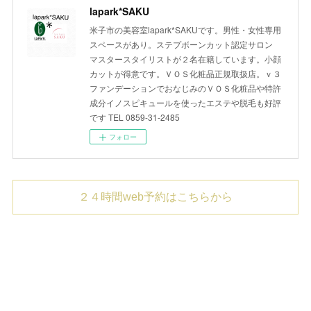
lapark*SAKU
米子市の美容室lapark*SAKUです。男性・女性専用
スペースがあり。ステプボーンカット認定サロン
マスタースタイリストが２名在籍しています。小顔
カットが得意です。ＶＯＳ化粧品正規取扱店。ｖ３
ファンデーションでおなじみのＶＯＳ化粧品や特許
成分イノスピキュールを使ったエステや脱毛も好評
です TEL 0859-31-2485
フォロー
２４時間web予約はこちらから