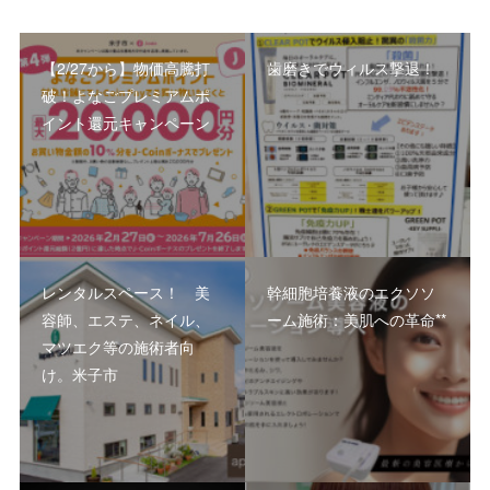
【2/27から】物価高騰打
歯磨きでウィルス撃退！
破！よなごプレミアムポ
イント還元キャンペーン
レンタルスペース！ 美
幹細胞培養液のエクソソ
容師、エステ、ネイル、
ーム施術：美肌への革命**
マツエク等の施術者向
け。米子市