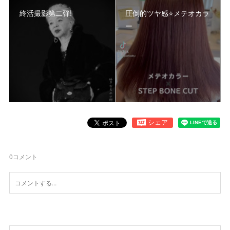
終活撮影第二弾!
圧倒的ツヤ感⭐️メテオカラ
ー
0
コメント