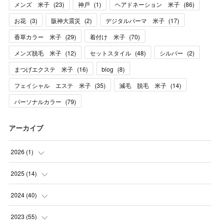
メンズ 米子
(
23
)
神戸
(
1
)
ヘアドネーション 米子
(
86
)
お花
(
3
)
阪神大震災
(
2
)
デジタルパーマ 米子
(
17
)
香草カラー 米子
(
29
)
着付け 米子
(
70
)
メンズ脱毛 米子
(
12
)
セットスタイル
(
48
)
シルバー
(
2
)
まつげエクステ 米子
(
16
)
blog
(
8
)
フェイシャル エステ 米子
(
35
)
減毛 脱毛 米子
(
14
)
パーソナルカラー
(
79
)
アーカイブ
2026
(
1
)
(
1
)
2025
(
14
)
(
10
)
2024
(
40
)
(
1
)
(
1
)
2023
(
55
)