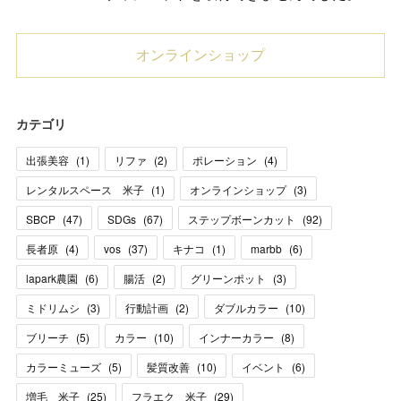
オンラインショップ
カテゴリ
出張美容
(
1
)
リファ
(
2
)
ポレーション
(
4
)
レンタルスペース 米子
(
1
)
オンラインショップ
(
3
)
SBCP
(
47
)
SDGs
(
67
)
ステップボーンカット
(
92
)
長者原
(
4
)
vos
(
37
)
キナコ
(
1
)
marbb
(
6
)
lapark農園
(
6
)
腸活
(
2
)
グリーンポット
(
3
)
ミドリムシ
(
3
)
行動計画
(
2
)
ダブルカラー
(
10
)
ブリーチ
(
5
)
カラー
(
10
)
インナーカラー
(
8
)
カラーミューズ
(
5
)
髪質改善
(
10
)
イベント
(
6
)
増毛 米子
(
25
)
フラエク 米子
(
29
)