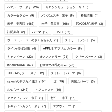
ヘアループ 米子
(
26
)
サロンソリューション 米子
(
8
)
カラーセラピー
(
9
)
メンズエステ 米子
(
8
)
移転情報
(
4
)
米子 美容院
(
467
)
米子 美容室
(
466
)
TOKIOSPA 米子
(
3
)
訪問美容
(
2
)
パーマ
(
17
)
HAIR
(
86
)
ウーパールーパーのさくらちゃん
(
1
)
ストリートメント
(
5
)
ライン(骨格)診断
(
4
)
APPLIE アプリエ カラー
(
8
)
キャンペーン
(
22
)
オススメカラー
(
21
)
クリープパーマ
(
3
)
lapark*SAKU
(
67
)
おすすめ商品ちゃん
(
78
)
THROWカラー 米子
(
12
)
ストレートパーマ
(
8
)
satomiのデジカメ日記
(
104
)
涼
(
79
)
美魔女パーマ
(
3
)
お知らせ
(
247
)
ヘアエクステ
(
10
)
アクアフォルテ 米子
(
1
)
七五三 米子
(
15
)
トキオインカラミ 米子
(
7
)
エアウェーブ
(
10
)