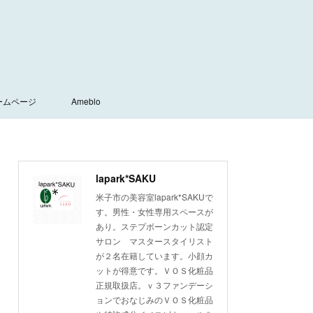
ームページ
Ameblo
lapark*SAKU
米子市の美容室lapark*SAKUで
す。男性・女性専用スペースが
あり。ステプボーンカット認定
サロン マスタースタイリスト
が２名在籍しています。小顔カ
ットが得意です。ＶＯＳ化粧品
正規取扱店。ｖ３ファンデーシ
ョンでおなじみのＶＯＳ化粧品