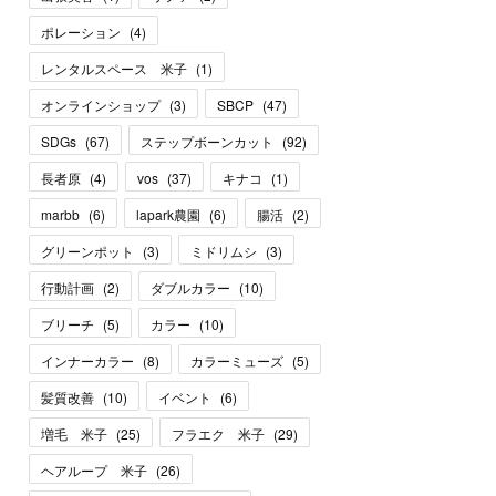
ポレーション
(
4
)
レンタルスペース 米子
(
1
)
オンラインショップ
(
3
)
SBCP
(
47
)
SDGs
(
67
)
ステップボーンカット
(
92
)
長者原
(
4
)
vos
(
37
)
キナコ
(
1
)
marbb
(
6
)
lapark農園
(
6
)
腸活
(
2
)
グリーンポット
(
3
)
ミドリムシ
(
3
)
行動計画
(
2
)
ダブルカラー
(
10
)
ブリーチ
(
5
)
カラー
(
10
)
インナーカラー
(
8
)
カラーミューズ
(
5
)
髪質改善
(
10
)
イベント
(
6
)
増毛 米子
(
25
)
フラエク 米子
(
29
)
ヘアループ 米子
(
26
)