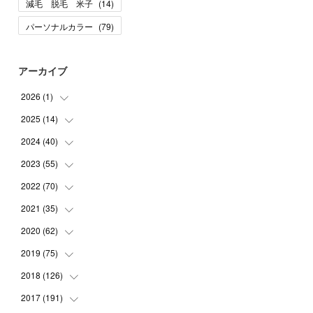
減毛 脱毛 米子
(
14
)
パーソナルカラー
(
79
)
アーカイブ
2026
(
1
)
2025
(
14
(
1
)
)
2024
(
40
(
10
)
)
(
1
)
2023
(
55
(
1
)
)
(
1
)
(
1
)
2022
(
70
(
2
)
)
(
2
)
(
3
)
(
4
)
2021
(
35
(
7
)
)
(
2
)
(
3
)
(
11
)
2020
(
62
(
5
)
)
(
7
)
(
3
)
(
8
)
(
7
)
2019
(
75
(
6
)
)
(
4
)
(
6
)
(
1
)
(
5
)
(
9
)
2018
(
126
(
1
)
)
(
3
)
(
4
)
(
3
)
(
3
)
(
7
)
(
2
)
2017
(
191
(
6
)
)