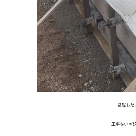
基礎もだい
工事をいざ始