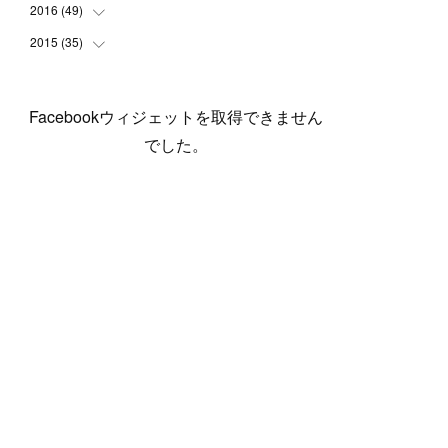
(
5
)
(
6
)
(
1
)
(
3
)
(
4
)
(
6
)
(
12
)
2016
(
49
(
12
)
)
(
1
)
(
3
)
(
6
)
(
2
)
(
3
)
(
7
)
(
7
)
(
11
)
2015
(
35
(
2
)
)
(
5
)
(
8
)
(
3
)
(
1
)
(
6
)
(
4
)
(
12
)
(
16
)
(
3
)
(
8
)
(
8
)
(
6
)
(
3
)
(
3
)
(
6
)
(
15
)
(
18
)
(
8
)
(
5
)
(
5
)
Facebookウィジェットを取得できません
(
5
)
(
9
)
(
4
)
(
6
)
(
5
)
(
10
)
(
25
)
(
4
)
(
7
)
でした。
(
5
)
(
9
)
(
1
)
(
2
)
(
6
)
(
5
)
(
23
)
(
8
)
(
5
)
(
9
)
(
1
)
(
9
)
(
10
)
(
8
)
(
23
)
(
3
)
(
3
)
(
1
)
(
13
)
(
4
)
(
20
)
(
3
)
(
2
)
(
3
)
(
6
)
(
9
)
(
11
)
(
5
)
(
5
)
(
14
)
(
20
)
(
2
)
(
21
)
(
11
)
(
6
)
(
11
)
(
5
)
(
3
)