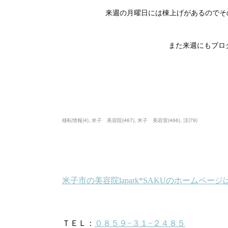
来週の月曜日には棟上げがあるのでそ
また来週にもブロ
移転情報
(
4
)
米子 美容院
(
467
)
米子 美容室
(
466
)
涼
(
79
)