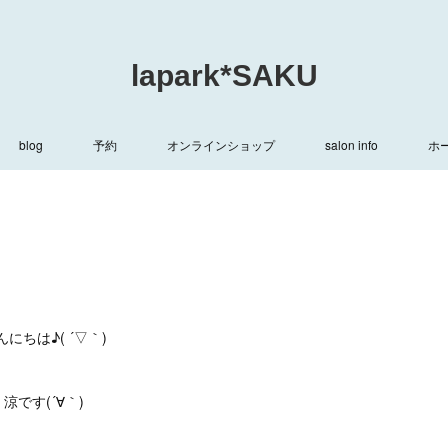
lapark*SAKU
blog
予約
オンラインショップ
salon info
ホ
んにちは♪( ´▽｀)
涼です(´∀｀)