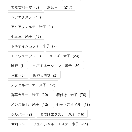
美魔女パーマ
(
3
)
お知らせ
(
247
)
ヘアエクステ
(
10
)
アクアフォルテ 米子
(
1
)
七五三 米子
(
15
)
トキオインカラミ 米子
(
7
)
エアウェーブ
(
10
)
メンズ 米子
(
23
)
神戸
(
1
)
ヘアドネーション 米子
(
86
)
お花
(
3
)
阪神大震災
(
2
)
デジタルパーマ 米子
(
17
)
香草カラー 米子
(
29
)
着付け 米子
(
70
)
メンズ脱毛 米子
(
12
)
セットスタイル
(
48
)
シルバー
(
2
)
まつげエクステ 米子
(
16
)
blog
(
8
)
フェイシャル エステ 米子
(
35
)