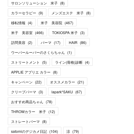
サロンソリューション 米子
(
8
)
カラーセラピー
(
9
)
メンズエステ 米子
(
8
)
移転情報
(
4
)
米子 美容院
(
467
)
米子 美容室
(
466
)
TOKIOSPA 米子
(
3
)
訪問美容
(
2
)
パーマ
(
17
)
HAIR
(
86
)
ウーパールーパーのさくらちゃん
(
1
)
ストリートメント
(
5
)
ライン(骨格)診断
(
4
)
APPLIE アプリエ カラー
(
8
)
キャンペーン
(
22
)
オススメカラー
(
21
)
クリープパーマ
(
3
)
lapark*SAKU
(
67
)
おすすめ商品ちゃん
(
78
)
THROWカラー 米子
(
12
)
ストレートパーマ
(
8
)
satomiのデジカメ日記
(
104
)
涼
(
79
)