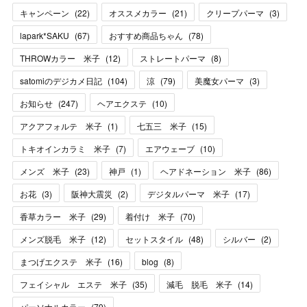
キャンペーン
(
22
)
オススメカラー
(
21
)
クリープパーマ
(
3
)
lapark*SAKU
(
67
)
おすすめ商品ちゃん
(
78
)
THROWカラー 米子
(
12
)
ストレートパーマ
(
8
)
satomiのデジカメ日記
(
104
)
涼
(
79
)
美魔女パーマ
(
3
)
お知らせ
(
247
)
ヘアエクステ
(
10
)
アクアフォルテ 米子
(
1
)
七五三 米子
(
15
)
トキオインカラミ 米子
(
7
)
エアウェーブ
(
10
)
メンズ 米子
(
23
)
神戸
(
1
)
ヘアドネーション 米子
(
86
)
お花
(
3
)
阪神大震災
(
2
)
デジタルパーマ 米子
(
17
)
香草カラー 米子
(
29
)
着付け 米子
(
70
)
メンズ脱毛 米子
(
12
)
セットスタイル
(
48
)
シルバー
(
2
)
まつげエクステ 米子
(
16
)
blog
(
8
)
フェイシャル エステ 米子
(
35
)
減毛 脱毛 米子
(
14
)
パーソナルカラー
(
79
)