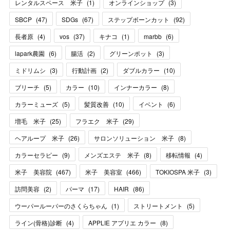
レンタルスペース 米子
(
1
)
オンラインショップ
(
3
)
SBCP
(
47
)
SDGs
(
67
)
ステップボーンカット
(
92
)
長者原
(
4
)
vos
(
37
)
キナコ
(
1
)
marbb
(
6
)
lapark農園
(
6
)
腸活
(
2
)
グリーンポット
(
3
)
ミドリムシ
(
3
)
行動計画
(
2
)
ダブルカラー
(
10
)
ブリーチ
(
5
)
カラー
(
10
)
インナーカラー
(
8
)
カラーミューズ
(
5
)
髪質改善
(
10
)
イベント
(
6
)
増毛 米子
(
25
)
フラエク 米子
(
29
)
ヘアループ 米子
(
26
)
サロンソリューション 米子
(
8
)
カラーセラピー
(
9
)
メンズエステ 米子
(
8
)
移転情報
(
4
)
米子 美容院
(
467
)
米子 美容室
(
466
)
TOKIOSPA 米子
(
3
)
訪問美容
(
2
)
パーマ
(
17
)
HAIR
(
86
)
ウーパールーパーのさくらちゃん
(
1
)
ストリートメント
(
5
)
ライン(骨格)診断
(
4
)
APPLIE アプリエ カラー
(
8
)