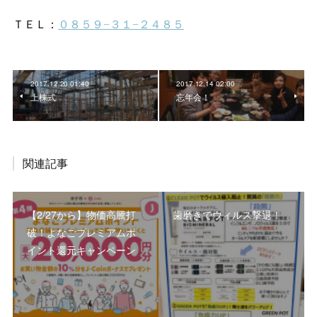
2017.12.20 01:40
2017.12.14 02:00
上棟式
忘年会！
関連記事
【2/27から】物価高騰打
歯磨きでウィルス撃退！
破！よなごプレミアムポ
イント還元キャンペーン