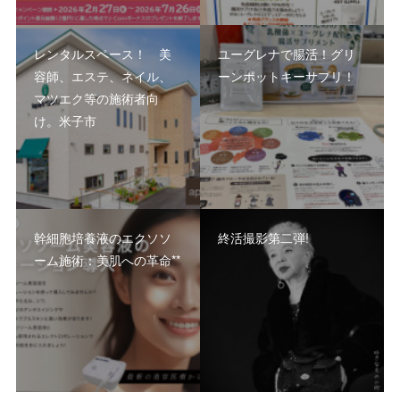
レンタルスペース！ 美
ユーグレナで腸活！グリ
容師、エステ、ネイル、
ーンポットキーサプリ！
マツエク等の施術者向
け。米子市
幹細胞培養液のエクソソ
終活撮影第二弾!
ーム施術：美肌への革命**