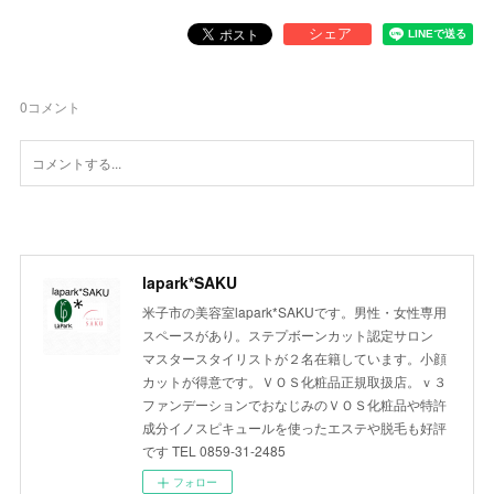
0
コメント
lapark*SAKU
米子市の美容室lapark*SAKUです。男性・女性専用
スペースがあり。ステプボーンカット認定サロン
マスタースタイリストが２名在籍しています。小顔
カットが得意です。ＶＯＳ化粧品正規取扱店。ｖ３
ファンデーションでおなじみのＶＯＳ化粧品や特許
成分イノスピキュールを使ったエステや脱毛も好評
です TEL 0859-31-2485
フォロー