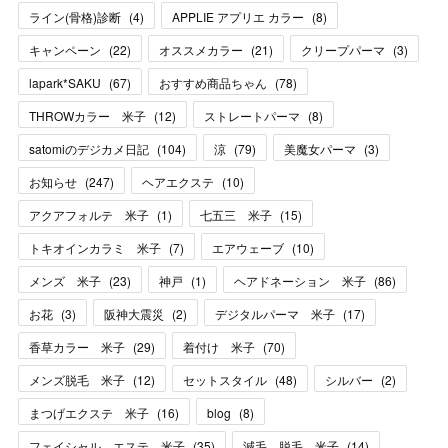
ライン(骨格)診断
(
4
)
APPLIE アプリエ カラー
(
8
)
キャンペーン
(
22
)
オススメカラー
(
21
)
クリープパーマ
(
3
)
lapark*SAKU
(
67
)
おすすめ商品ちゃん
(
78
)
THROWカラー 米子
(
12
)
ストレートパーマ
(
8
)
satomiのデジカメ日記
(
104
)
涼
(
79
)
美魔女パーマ
(
3
)
お知らせ
(
247
)
ヘアエクステ
(
10
)
アクアフォルテ 米子
(
1
)
七五三 米子
(
15
)
トキオインカラミ 米子
(
7
)
エアウェーブ
(
10
)
メンズ 米子
(
23
)
神戸
(
1
)
ヘアドネーション 米子
(
86
)
お花
(
3
)
阪神大震災
(
2
)
デジタルパーマ 米子
(
17
)
香草カラー 米子
(
29
)
着付け 米子
(
70
)
メンズ脱毛 米子
(
12
)
セットスタイル
(
48
)
シルバー
(
2
)
まつげエクステ 米子
(
16
)
blog
(
8
)
フェイシャル エステ 米子
(
35
)
減毛 脱毛 米子
(
14
)