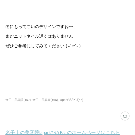
冬にもってこいのデザインですね〜、
まだニットネイル遅くはありません
ぜひご参考にしてみてください ( ˶´⚰︎`˵ )
米子 美容院
(
467
)
米子 美容室
(
466
)
lapark*SAKU
(
67
)