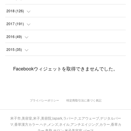
(
4
)
(
6
)
(
1
)
(
5
)
(
9
)
(
1
)
2018
(
126
)
(
3
)
(
4
)
(
3
)
(
3
)
(
7
)
(
2
)
(
6
)
2017
(
191
)
(
5
)
(
6
)
(
1
)
(
3
)
(
4
)
(
6
)
(
12
)
(
12
)
2016
(
49
)
(
1
)
(
3
)
(
6
)
(
2
)
(
3
)
(
7
)
(
7
)
(
11
)
(
2
)
2015
(
35
)
(
5
)
(
8
)
(
3
)
(
1
)
(
6
)
(
4
)
(
12
)
(
16
)
(
3
)
(
8
)
Facebookウィジェットを取得できませんでした。
(
8
)
(
6
)
(
3
)
(
3
)
(
6
)
(
15
)
(
18
)
(
8
)
(
5
)
(
5
)
(
5
)
(
9
)
(
4
)
(
6
)
(
5
)
(
10
)
(
25
)
(
4
)
(
7
)
(
5
)
(
9
)
(
1
)
(
2
)
(
6
)
(
5
)
(
23
)
(
8
)
(
5
)
プライバシーポリシー
特定商取引法に基づく表記
(
9
)
(
1
)
(
9
)
(
10
)
(
8
)
(
23
)
(
3
)
(
3
)
米子市,美容室,米子,美容院,lapark,ラパーク,エアウェーブ,デジタルパー
(
1
)
(
13
)
(
4
)
(
20
)
(
3
)
(
2
)
マ,香草漢方カラー.ヘナ,メンズ,ネイル,アンチエイジング,カラー,香草カ
ラー,鳥取,サロン,米子美容室,パーマ