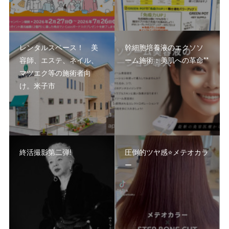
レンタルスペース！ 美
幹細胞培養液のエクソソ
容師、エステ、ネイル、
ーム施術：美肌への革命**
マツエク等の施術者向
け。米子市
終活撮影第二弾!
圧倒的ツヤ感⭐️メテオカラ
ー