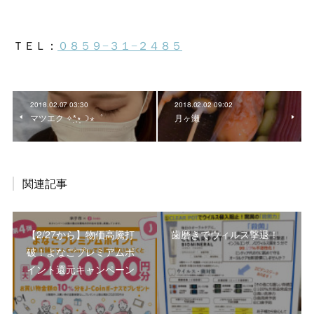
2018.02.07 03:30
2018.02.02 09:02
マツエク ✧*̣̩⋆̩☽⋆゜
月ヶ瀬
関連記事
【2/27から】物価高騰打
歯磨きでウィルス撃退！
破！よなごプレミアムポ
イント還元キャンペーン