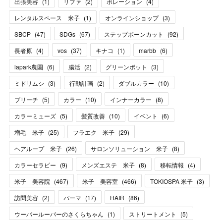
出張美容
(
1
)
リファ
(
2
)
ポレーション
(
4
)
レンタルスペース 米子
(
1
)
オンラインショップ
(
3
)
SBCP
(
47
)
SDGs
(
67
)
ステップボーンカット
(
92
)
長者原
(
4
)
vos
(
37
)
キナコ
(
1
)
marbb
(
6
)
lapark農園
(
6
)
腸活
(
2
)
グリーンポット
(
3
)
ミドリムシ
(
3
)
行動計画
(
2
)
ダブルカラー
(
10
)
ブリーチ
(
5
)
カラー
(
10
)
インナーカラー
(
8
)
カラーミューズ
(
5
)
髪質改善
(
10
)
イベント
(
6
)
増毛 米子
(
25
)
フラエク 米子
(
29
)
ヘアループ 米子
(
26
)
サロンソリューション 米子
(
8
)
カラーセラピー
(
9
)
メンズエステ 米子
(
8
)
移転情報
(
4
)
米子 美容院
(
467
)
米子 美容室
(
466
)
TOKIOSPA 米子
(
3
)
訪問美容
(
2
)
パーマ
(
17
)
HAIR
(
86
)
ウーパールーパーのさくらちゃん
(
1
)
ストリートメント
(
5
)