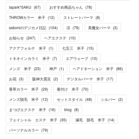
lapark*SAKU
(
67
)
おすすめ商品ちゃん
(
78
)
THROWカラー 米子
(
12
)
ストレートパーマ
(
8
)
satomiのデジカメ日記
(
104
)
涼
(
79
)
美魔女パーマ
(
3
)
お知らせ
(
247
)
ヘアエクステ
(
10
)
アクアフォルテ 米子
(
1
)
七五三 米子
(
15
)
トキオインカラミ 米子
(
7
)
エアウェーブ
(
10
)
メンズ 米子
(
23
)
神戸
(
1
)
ヘアドネーション 米子
(
86
)
お花
(
3
)
阪神大震災
(
2
)
デジタルパーマ 米子
(
17
)
香草カラー 米子
(
29
)
着付け 米子
(
70
)
メンズ脱毛 米子
(
12
)
セットスタイル
(
48
)
シルバー
(
2
)
まつげエクステ 米子
(
16
)
blog
(
8
)
フェイシャル エステ 米子
(
35
)
減毛 脱毛 米子
(
14
)
パーソナルカラー
(
79
)