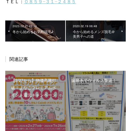
2023.02.21 23:30
2020.02.19 06:48
冬から始めるお気軽脱毛♪
今から始めるメンズ脱毛＠
美男子への道
関連記事
【2/27から】物価高騰打
歯磨きでウィルス撃退！
破！よなごプレミアムポ
イント還元キャンペーン