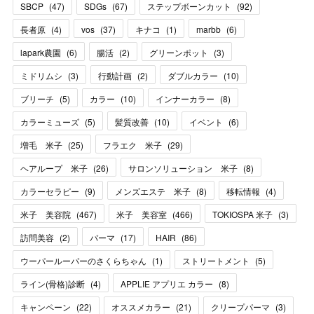
SBCP
(
47
)
SDGs
(
67
)
ステップボーンカット
(
92
)
長者原
(
4
)
vos
(
37
)
キナコ
(
1
)
marbb
(
6
)
lapark農園
(
6
)
腸活
(
2
)
グリーンポット
(
3
)
ミドリムシ
(
3
)
行動計画
(
2
)
ダブルカラー
(
10
)
ブリーチ
(
5
)
カラー
(
10
)
インナーカラー
(
8
)
カラーミューズ
(
5
)
髪質改善
(
10
)
イベント
(
6
)
増毛 米子
(
25
)
フラエク 米子
(
29
)
ヘアループ 米子
(
26
)
サロンソリューション 米子
(
8
)
カラーセラピー
(
9
)
メンズエステ 米子
(
8
)
移転情報
(
4
)
米子 美容院
(
467
)
米子 美容室
(
466
)
TOKIOSPA 米子
(
3
)
訪問美容
(
2
)
パーマ
(
17
)
HAIR
(
86
)
ウーパールーパーのさくらちゃん
(
1
)
ストリートメント
(
5
)
ライン(骨格)診断
(
4
)
APPLIE アプリエ カラー
(
8
)
キャンペーン
(
22
)
オススメカラー
(
21
)
クリープパーマ
(
3
)