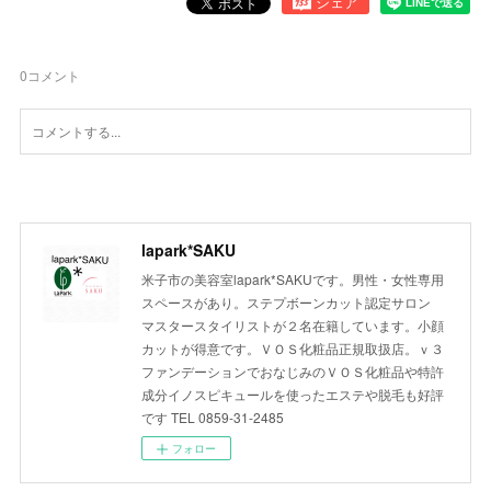
0
コメント
lapark*SAKU
米子市の美容室lapark*SAKUです。男性・女性専用
スペースがあり。ステプボーンカット認定サロン
マスタースタイリストが２名在籍しています。小顔
カットが得意です。ＶＯＳ化粧品正規取扱店。ｖ３
ファンデーションでおなじみのＶＯＳ化粧品や特許
成分イノスピキュールを使ったエステや脱毛も好評
です TEL 0859-31-2485
フォロー