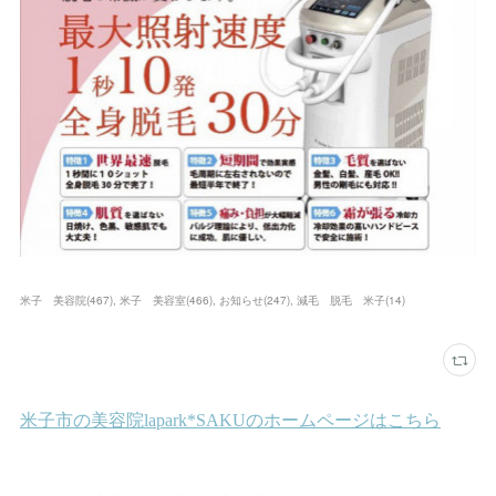
米子 美容院
(
467
)
米子 美容室
(
466
)
お知らせ
(
247
)
減毛 脱毛 米子
(
14
)