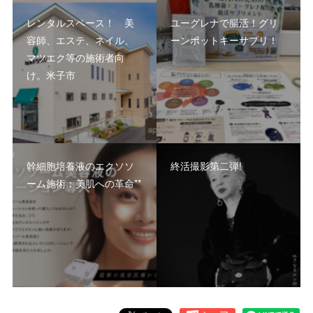
レンタルスペース！ 美
ユーグレナで腸活！グリ
容師、エステ、ネイル、
ーンポットキーサプリ！
マツエク等の施術者向
け。米子市
幹細胞培養液のエクソソ
終活撮影第二弾!
ーム施術：美肌への革命**