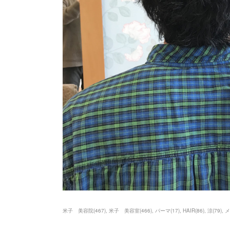
米子 美容院
(
467
)
米子 美容室
(
466
)
パーマ
(
17
)
HAIR
(
86
)
涼
(
79
)
メ