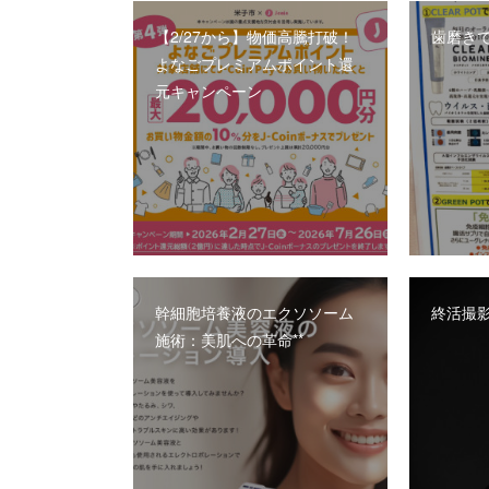
【2/27から】物価高騰打破！
歯磨き
よなごプレミアムポイント還
元キャンペーン
幹細胞培養液のエクソソーム
終活撮影
施術：美肌への革命**