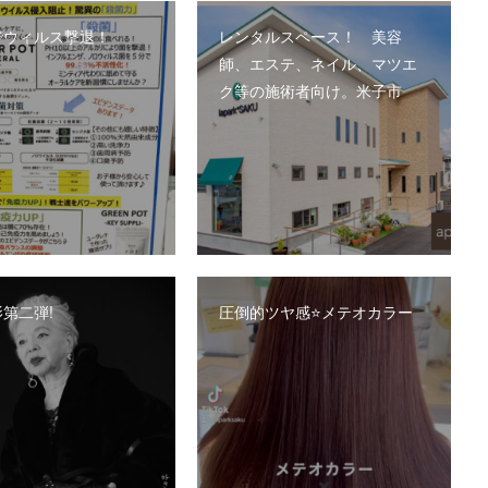
でウィルス撃退！
レンタルスペース！ 美容
師、エステ、ネイル、マツエ
ク等の施術者向け。米子市
第二弾!
圧倒的ツヤ感⭐️メテオカラー