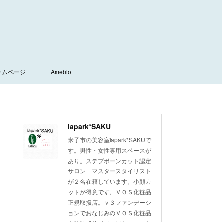
ームページ
Ameblo
lapark*SAKU
米子市の美容室lapark*SAKUで
す。男性・女性専用スペースが
あり。ステプボーンカット認定
サロン マスタースタイリスト
が２名在籍しています。小顔カ
ットが得意です。ＶＯＳ化粧品
正規取扱店。ｖ３ファンデーシ
ョンでおなじみのＶＯＳ化粧品