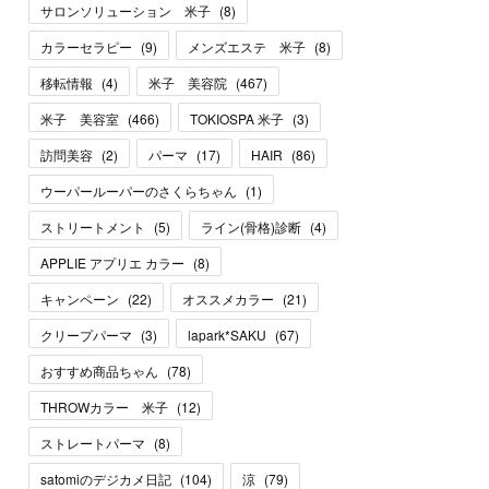
サロンソリューション 米子
(
8
)
カラーセラピー
(
9
)
メンズエステ 米子
(
8
)
移転情報
(
4
)
米子 美容院
(
467
)
米子 美容室
(
466
)
TOKIOSPA 米子
(
3
)
訪問美容
(
2
)
パーマ
(
17
)
HAIR
(
86
)
ウーパールーパーのさくらちゃん
(
1
)
ストリートメント
(
5
)
ライン(骨格)診断
(
4
)
APPLIE アプリエ カラー
(
8
)
キャンペーン
(
22
)
オススメカラー
(
21
)
クリープパーマ
(
3
)
lapark*SAKU
(
67
)
おすすめ商品ちゃん
(
78
)
THROWカラー 米子
(
12
)
ストレートパーマ
(
8
)
satomiのデジカメ日記
(
104
)
涼
(
79
)