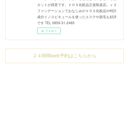
カットが得意です。ＶＯＳ化粧品正規取扱店。ｖ３
ファンデーションでおなじみのＶＯＳ化粧品や特許
成分イノスピキュールを使ったエステや脱毛も好評
です TEL 0859-31-2485
フォロー
２４時間web予約はこちらから