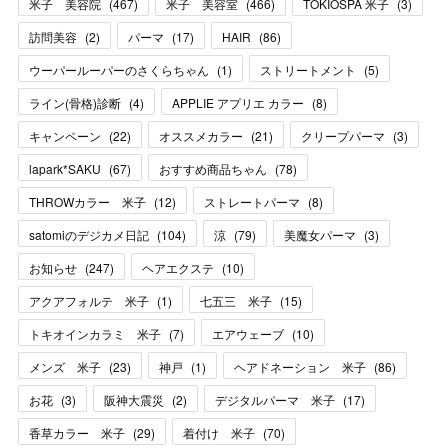
米子 美容院
(
467
)
米子 美容室
(
466
)
TOKIOSPA 米子
(
3
)
訪問美容
(
2
)
パーマ
(
17
)
HAIR
(
86
)
ウーパールーパーのさくらちゃん
(
1
)
ストリートメント
(
5
)
ライン(骨格)診断
(
4
)
APPLIE アプリエ カラー
(
8
)
キャンペーン
(
22
)
オススメカラー
(
21
)
クリープパーマ
(
3
)
lapark*SAKU
(
67
)
おすすめ商品ちゃん
(
78
)
THROWカラー 米子
(
12
)
ストレートパーマ
(
8
)
satomiのデジカメ日記
(
104
)
涼
(
79
)
美魔女パーマ
(
3
)
お知らせ
(
247
)
ヘアエクステ
(
10
)
アクアフォルテ 米子
(
1
)
七五三 米子
(
15
)
トキオインカラミ 米子
(
7
)
エアウェーブ
(
10
)
メンズ 米子
(
23
)
神戸
(
1
)
ヘアドネーション 米子
(
86
)
お花
(
3
)
阪神大震災
(
2
)
デジタルパーマ 米子
(
17
)
香草カラー 米子
(
29
)
着付け 米子
(
70
)