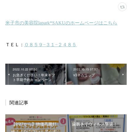
2022.10.22 07:30
2022.10.15 07:57
お急ぎください！年末ギフ
v3ネムリップ
ト早期予約キャンペーン
関連記事
【2/27から】物価高騰打
歯磨きでウィルス撃退！
破！よなごプレミアムポ