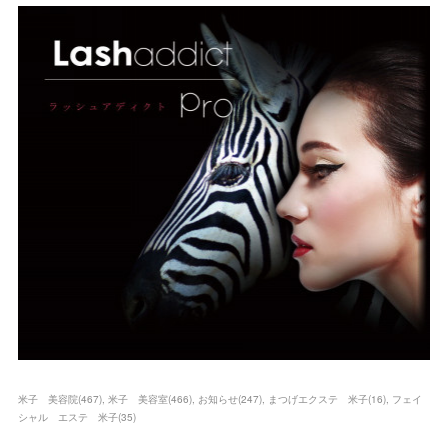
米子 美容院
(
467
)
米子 美容室
(
466
)
お知らせ
(
247
)
まつげエクステ 米子
(
16
)
フェイ
シャル エステ 米子
(
35
)