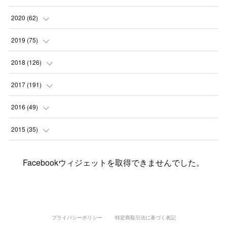
(
2
)
(
3
)
(
11
)
(
5
)
2020
(
62
)
(
7
)
(
3
)
(
8
)
(
7
)
(
6
)
2019
(
75
)
(
4
)
(
6
)
(
1
)
(
5
)
(
9
)
(
1
)
2018
(
126
)
(
3
)
(
4
)
(
3
)
(
3
)
(
7
)
(
2
)
(
6
)
2017
(
191
)
(
5
)
(
6
)
(
1
)
(
3
)
(
4
)
(
6
)
(
12
)
(
12
)
2016
(
49
)
(
1
)
(
3
)
(
6
)
(
2
)
(
3
)
(
7
)
(
7
)
(
11
)
(
2
)
2015
(
35
)
(
5
)
(
8
)
(
3
)
(
1
)
(
6
)
(
4
)
(
12
)
(
16
)
(
3
)
(
8
)
Facebookウィジェットを取得できませんでした。
(
8
)
(
6
)
(
3
)
(
3
)
(
6
)
(
15
)
(
18
)
(
8
)
(
5
)
(
5
)
(
5
)
(
9
)
(
4
)
(
6
)
(
5
)
(
10
)
(
25
)
(
4
)
(
7
)
(
5
)
(
9
)
(
1
)
(
2
)
(
6
)
(
5
)
(
23
)
(
8
)
(
5
)
プライバシーポリシー
特定商取引法に基づく表記