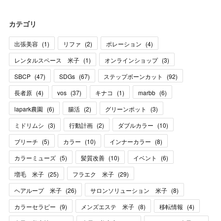
カテゴリ
出張美容
(
1
)
リファ
(
2
)
ポレーション
(
4
)
レンタルスペース 米子
(
1
)
オンラインショップ
(
3
)
SBCP
(
47
)
SDGs
(
67
)
ステップボーンカット
(
92
)
長者原
(
4
)
vos
(
37
)
キナコ
(
1
)
marbb
(
6
)
lapark農園
(
6
)
腸活
(
2
)
グリーンポット
(
3
)
ミドリムシ
(
3
)
行動計画
(
2
)
ダブルカラー
(
10
)
ブリーチ
(
5
)
カラー
(
10
)
インナーカラー
(
8
)
カラーミューズ
(
5
)
髪質改善
(
10
)
イベント
(
6
)
増毛 米子
(
25
)
フラエク 米子
(
29
)
ヘアループ 米子
(
26
)
サロンソリューション 米子
(
8
)
カラーセラピー
(
9
)
メンズエステ 米子
(
8
)
移転情報
(
4
)