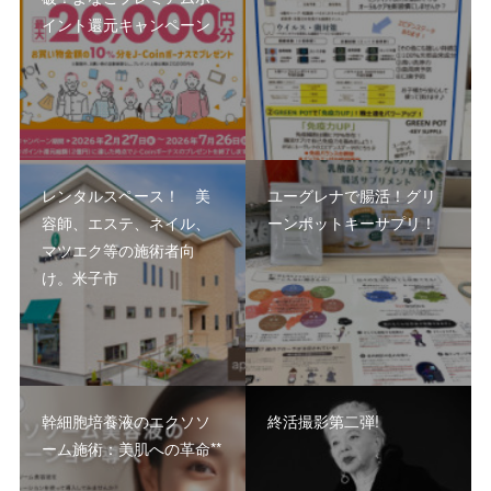
イント還元キャンペーン
レンタルスペース！ 美
ユーグレナで腸活！グリ
容師、エステ、ネイル、
ーンポットキーサプリ！
マツエク等の施術者向
け。米子市
幹細胞培養液のエクソソ
終活撮影第二弾!
ーム施術：美肌への革命**