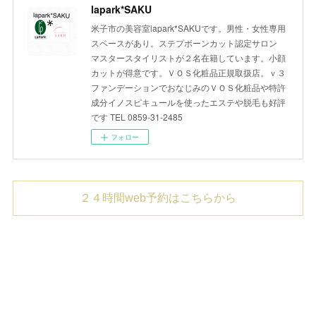
lapark*SAKU
米子市の美容室lapark*SAKUです。男性・女性専用
スペースがあり。ステプボーンカット認定サロン
マスタースタイリストが２名在籍しています。小顔
カットが得意です。ＶＯＳ化粧品正規取扱店。ｖ３
ファンデーションでおなじみのＶＯＳ化粧品や特許
成分イノスピキュールを使ったエステや脱毛も好評
です TEL 0859-31-2485
フォロー
２４時間web予約はこちらから