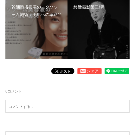
幹細胞培養液のエクソソ
終活撮影第二弾!
ーム施術：美肌への革命**
0
コメント