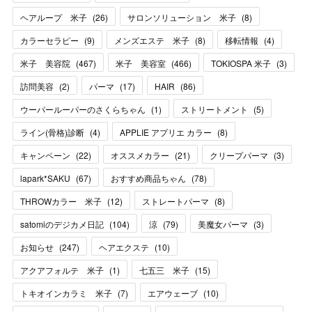
ヘアループ 米子
(
26
)
サロンソリューション 米子
(
8
)
カラーセラピー
(
9
)
メンズエステ 米子
(
8
)
移転情報
(
4
)
米子 美容院
(
467
)
米子 美容室
(
466
)
TOKIOSPA 米子
(
3
)
訪問美容
(
2
)
パーマ
(
17
)
HAIR
(
86
)
ウーパールーパーのさくらちゃん
(
1
)
ストリートメント
(
5
)
ライン(骨格)診断
(
4
)
APPLIE アプリエ カラー
(
8
)
キャンペーン
(
22
)
オススメカラー
(
21
)
クリープパーマ
(
3
)
lapark*SAKU
(
67
)
おすすめ商品ちゃん
(
78
)
THROWカラー 米子
(
12
)
ストレートパーマ
(
8
)
satomiのデジカメ日記
(
104
)
涼
(
79
)
美魔女パーマ
(
3
)
お知らせ
(
247
)
ヘアエクステ
(
10
)
アクアフォルテ 米子
(
1
)
七五三 米子
(
15
)
トキオインカラミ 米子
(
7
)
エアウェーブ
(
10
)