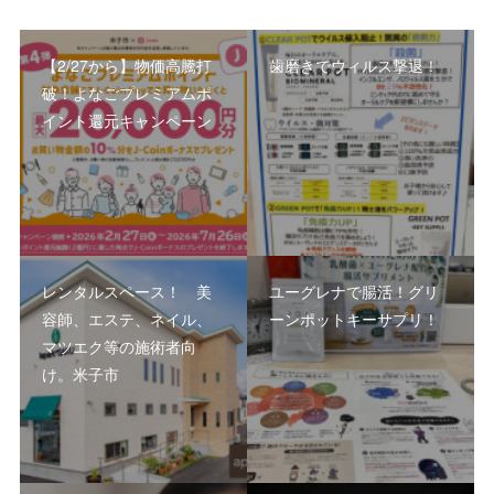
【2/27から】物価高騰打
歯磨きでウィルス撃退！
破！よなごプレミアムポ
イント還元キャンペーン
レンタルスペース！ 美
ユーグレナで腸活！グリ
容師、エステ、ネイル、
ーンポットキーサプリ！
マツエク等の施術者向
け。米子市