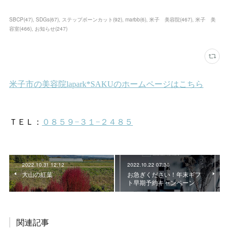
SBCP
(
47
)
SDGs
(
67
)
ステップボーンカット
(
92
)
marbb
(
6
)
米子 美容院
(
467
)
米子 美
容室
(
466
)
お知らせ
(
247
)
2022.10.31 12:12
2022.10.22 07:30
大山の紅葉
お急ぎください！年末ギフ
ト早期予約キャンペーン
関連記事