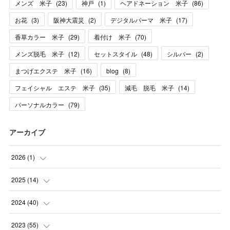
メンズ 米子
(
23
)
神戸
(
1
)
ヘアドネーション 米子
(
86
)
お花
(
3
)
阪神大震災
(
2
)
デジタルパーマ 米子
(
17
)
香草カラー 米子
(
29
)
着付け 米子
(
70
)
メンズ脱毛 米子
(
12
)
セットスタイル
(
48
)
シルバー
(
2
)
まつげエクステ 米子
(
16
)
blog
(
8
)
フェイシャル エステ 米子
(
35
)
減毛 脱毛 米子
(
14
)
パーソナルカラー
(
79
)
アーカイブ
2026
(
1
)
(
1
)
2025
(
14
)
(
10
)
2024
(
40
)
(
1
)
(
1
)
2023
(
55
)