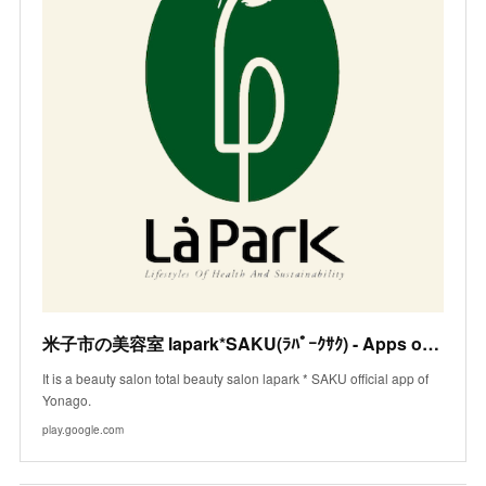
米子市の美容室 lapark*SAKU(ﾗﾊﾟｰｸｻｸ) - Apps on Google Play
It is a beauty salon total beauty salon lapark * SAKU official app of
Yonago.
play.google.com