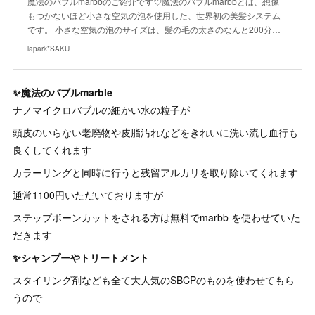
魔法のバブルmarbbのご紹介です💘魔法のバブルmarbbとは、想像
もつかないほど小さな空気の泡を使用した、世界初の美髪システム
です。 小さな空気の泡のサイズは、髪の毛の太さのなんと200分…
lapark*SAKU
✨魔法のバブルmarble
ナノマイクロバブルの細かい水の粒子が
頭皮のいらない老廃物や皮脂汚れなどをきれいに洗い流し血行も
良くしてくれます
カラーリングと同時に行うと残留アルカリを取り除いてくれます
通常1100円いただいておりますが
ステップボーンカットをされる方は無料でmarbb を使わせていた
だきます
✨シャンプーやトリートメント
スタイリング剤なども全て大人気のSBCPのものを使わせてもら
うので