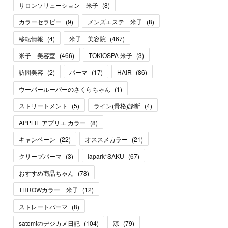
サロンソリューション 米子
(
8
)
カラーセラピー
(
9
)
メンズエステ 米子
(
8
)
移転情報
(
4
)
米子 美容院
(
467
)
米子 美容室
(
466
)
TOKIOSPA 米子
(
3
)
訪問美容
(
2
)
パーマ
(
17
)
HAIR
(
86
)
ウーパールーパーのさくらちゃん
(
1
)
ストリートメント
(
5
)
ライン(骨格)診断
(
4
)
APPLIE アプリエ カラー
(
8
)
キャンペーン
(
22
)
オススメカラー
(
21
)
クリープパーマ
(
3
)
lapark*SAKU
(
67
)
おすすめ商品ちゃん
(
78
)
THROWカラー 米子
(
12
)
ストレートパーマ
(
8
)
satomiのデジカメ日記
(
104
)
涼
(
79
)