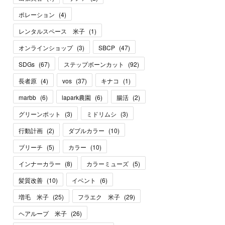
ポレーション
(
4
)
レンタルスペース 米子
(
1
)
オンラインショップ
(
3
)
SBCP
(
47
)
SDGs
(
67
)
ステップボーンカット
(
92
)
長者原
(
4
)
vos
(
37
)
キナコ
(
1
)
marbb
(
6
)
lapark農園
(
6
)
腸活
(
2
)
グリーンポット
(
3
)
ミドリムシ
(
3
)
行動計画
(
2
)
ダブルカラー
(
10
)
ブリーチ
(
5
)
カラー
(
10
)
インナーカラー
(
8
)
カラーミューズ
(
5
)
髪質改善
(
10
)
イベント
(
6
)
増毛 米子
(
25
)
フラエク 米子
(
29
)
ヘアループ 米子
(
26
)