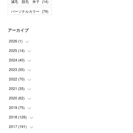
減毛 脱毛 米子
(
14
)
パーソナルカラー
(
79
)
アーカイブ
2026
(
1
)
2025
(
14
(
1
)
)
2024
(
40
(
10
)
)
(
1
)
2023
(
55
(
1
)
)
(
1
)
(
1
)
2022
(
70
(
2
)
)
(
2
)
(
3
)
(
4
)
2021
(
35
(
7
)
)
(
2
)
(
3
)
(
11
)
2020
(
62
(
5
)
)
(
7
)
(
3
)
(
8
)
(
7
)
2019
(
75
(
6
)
)
(
4
)
(
6
)
(
1
)
(
5
)
(
9
)
2018
(
126
(
1
)
)
(
3
)
(
4
)
(
3
)
(
3
)
(
7
)
(
2
)
2017
(
191
(
6
)
)