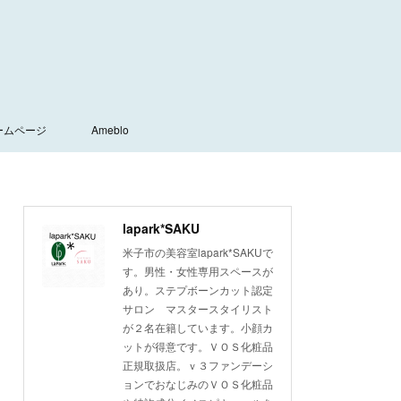
ームページ
Ameblo
lapark*SAKU
米子市の美容室lapark*SAKUで
す。男性・女性専用スペースが
あり。ステプボーンカット認定
サロン マスタースタイリスト
が２名在籍しています。小顔カ
ットが得意です。ＶＯＳ化粧品
正規取扱店。ｖ３ファンデーシ
ョンでおなじみのＶＯＳ化粧品