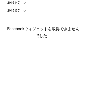
(
5
)
(
6
)
(
1
)
(
3
)
(
4
)
(
6
)
(
12
)
2016
(
49
(
12
)
)
(
1
)
(
3
)
(
6
)
(
2
)
(
3
)
(
7
)
(
7
)
(
11
)
2015
(
35
(
2
)
)
(
5
)
(
8
)
(
3
)
(
1
)
(
6
)
(
4
)
(
12
)
(
16
)
(
3
)
(
8
)
(
8
)
(
6
)
(
3
)
(
3
)
(
6
)
(
15
)
(
18
)
(
8
)
(
5
)
(
5
)
Facebookウィジェットを取得できません
(
5
)
(
9
)
(
4
)
(
6
)
(
5
)
(
10
)
(
25
)
(
4
)
(
7
)
でした。
(
5
)
(
9
)
(
1
)
(
2
)
(
6
)
(
5
)
(
23
)
(
8
)
(
5
)
(
9
)
(
1
)
(
9
)
(
10
)
(
8
)
(
23
)
(
3
)
(
3
)
(
1
)
(
13
)
(
4
)
(
20
)
(
3
)
(
2
)
(
3
)
(
6
)
(
9
)
(
11
)
(
5
)
(
5
)
(
14
)
(
20
)
(
2
)
(
21
)
(
11
)
(
6
)
(
11
)
(
5
)
(
3
)