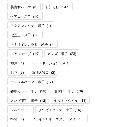
美魔女パーマ
(
3
)
お知らせ
(
247
)
ヘアエクステ
(
10
)
アクアフォルテ 米子
(
1
)
七五三 米子
(
15
)
トキオインカラミ 米子
(
7
)
エアウェーブ
(
10
)
メンズ 米子
(
23
)
神戸
(
1
)
ヘアドネーション 米子
(
86
)
お花
(
3
)
阪神大震災
(
2
)
デジタルパーマ 米子
(
17
)
香草カラー 米子
(
29
)
着付け 米子
(
70
)
メンズ脱毛 米子
(
12
)
セットスタイル
(
48
)
シルバー
(
2
)
まつげエクステ 米子
(
16
)
blog
(
8
)
フェイシャル エステ 米子
(
35
)