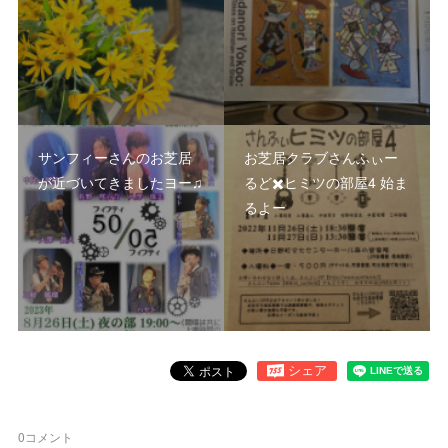
サンフィーさんのお芝居
お芝居クラブさんふぃー
が近づいてきましたヨー♫
るど✖️ヒミツの部屋4 始ま
るよー
0
コメント