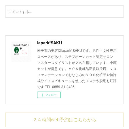
lapark*SAKU
米子市の美容室lapark*SAKUです。男性・女性専用
スペースがあり。ステプボーンカット認定サロン
マスタースタイリストが２名在籍しています。小顔
カットが得意です。ＶＯＳ化粧品正規取扱店。ｖ３
ファンデーションでおなじみのＶＯＳ化粧品や特許
成分イノスピキュールを使ったエステや脱毛も好評
です TEL 0859-31-2485
フォロー
２４時間web予約はこちらから