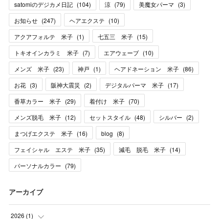
satomiのデジカメ日記
(
104
)
涼
(
79
)
美魔女パーマ
(
3
)
お知らせ
(
247
)
ヘアエクステ
(
10
)
アクアフォルテ 米子
(
1
)
七五三 米子
(
15
)
トキオインカラミ 米子
(
7
)
エアウェーブ
(
10
)
メンズ 米子
(
23
)
神戸
(
1
)
ヘアドネーション 米子
(
86
)
お花
(
3
)
阪神大震災
(
2
)
デジタルパーマ 米子
(
17
)
香草カラー 米子
(
29
)
着付け 米子
(
70
)
メンズ脱毛 米子
(
12
)
セットスタイル
(
48
)
シルバー
(
2
)
まつげエクステ 米子
(
16
)
blog
(
8
)
フェイシャル エステ 米子
(
35
)
減毛 脱毛 米子
(
14
)
パーソナルカラー
(
79
)
アーカイブ
2026
(
1
)