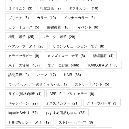
ミドリムシ
(
3
)
行動計画
(
2
)
ダブルカラー
(
10
)
ブリーチ
(
5
)
カラー
(
10
)
インナーカラー
(
8
)
カラーミューズ
(
5
)
髪質改善
(
10
)
イベント
(
6
)
増毛 米子
(
25
)
フラエク 米子
(
29
)
ヘアループ 米子
(
26
)
サロンソリューション 米子
(
8
)
カラーセラピー
(
9
)
メンズエステ 米子
(
8
)
移転情報
(
4
)
米子 美容院
(
467
)
米子 美容室
(
466
)
TOKIOSPA 米子
(
3
)
訪問美容
(
2
)
パーマ
(
17
)
HAIR
(
86
)
ウーパールーパーのさくらちゃん
(
1
)
ストリートメント
(
5
)
ライン(骨格)診断
(
4
)
APPLIE アプリエ カラー
(
8
)
キャンペーン
(
22
)
オススメカラー
(
21
)
クリープパーマ
(
3
)
lapark*SAKU
(
67
)
おすすめ商品ちゃん
(
78
)
THROWカラー 米子
(
12
)
ストレートパーマ
(
8
)