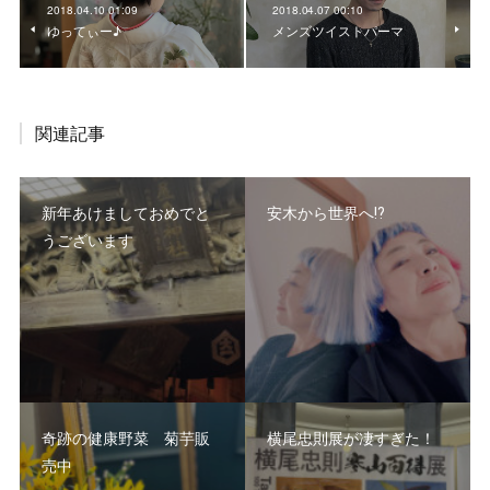
2018.04.10 01:09
2018.04.07 00:10
ゆってぃー♪
メンズツイストパーマ
関連記事
新年あけましておめでと
安木から世界へ⁉️
うございます
奇跡の健康野菜 菊芋販
横尾忠則展が凄すぎた！
売中