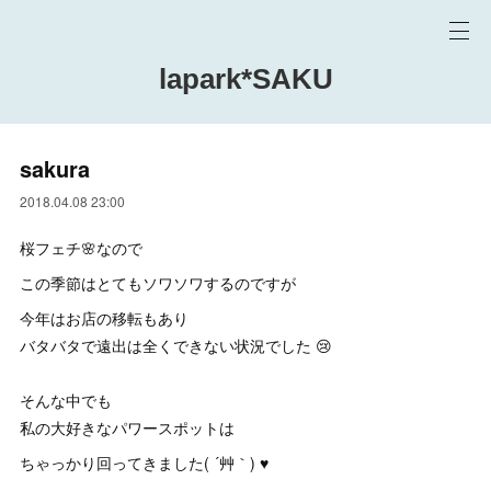
lapark*SAKU
sakura
2018.04.08 23:00
桜フェチ🌸なので
この季節はとてもソワソワするのですが
今年はお店の移転もあり
バタバタで遠出は全くできない状況でした 😢
そんな中でも
私の大好きなパワースポットは
ちゃっかり回ってきました( ´艸｀) ♥