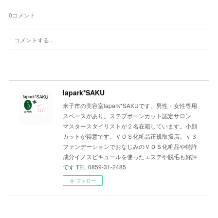
0
コメント
lapark*SAKU
米子市の美容室lapark*SAKUです。男性・女性専用
スペースがあり。ステプボーンカット認定サロン
マスタースタイリストが２名在籍しています。小顔
カットが得意です。ＶＯＳ化粧品正規取扱店。ｖ３
ファンデーションでおなじみのＶＯＳ化粧品や特許
成分イノスピキュールを使ったエステや脱毛も好評
です TEL 0859-31-2485
フォロー