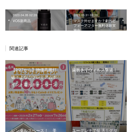
2023.04.05 02:20
2023.03.31 03:39
VOS新商品
マスク外せますか？劇的ビ
フォーアフター無料体験実
施中
関連記事
【2/27から】物価高騰打
歯磨きでウィルス撃退！
破！よなごプレミアムポ
イント還元キャンペーン
レンタルスペース！ 美
ユーグレナで腸活！グリ