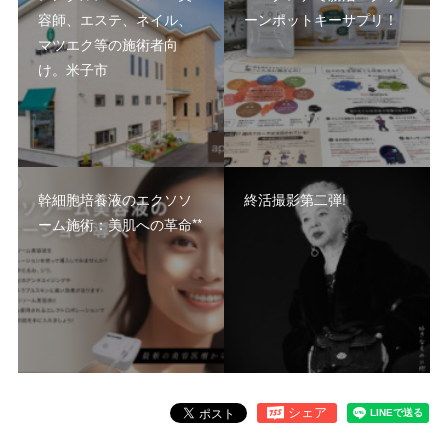
容師、エステ、ネイル、
ーンポットキーサプリ！
マツエク等の施術者向
け。米子市
幹細胞培養液のエクソソ
終活撮影第二弾!
ーム施術：美肌への革命**