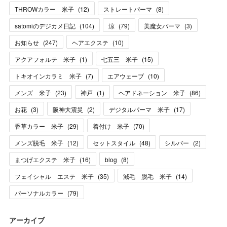
THROWカラー 米子
(
12
)
ストレートパーマ
(
8
)
satomiのデジカメ日記
(
104
)
涼
(
79
)
美魔女パーマ
(
3
)
お知らせ
(
247
)
ヘアエクステ
(
10
)
アクアフォルテ 米子
(
1
)
七五三 米子
(
15
)
トキオインカラミ 米子
(
7
)
エアウェーブ
(
10
)
メンズ 米子
(
23
)
神戸
(
1
)
ヘアドネーション 米子
(
86
)
お花
(
3
)
阪神大震災
(
2
)
デジタルパーマ 米子
(
17
)
香草カラー 米子
(
29
)
着付け 米子
(
70
)
メンズ脱毛 米子
(
12
)
セットスタイル
(
48
)
シルバー
(
2
)
まつげエクステ 米子
(
16
)
blog
(
8
)
フェイシャル エステ 米子
(
35
)
減毛 脱毛 米子
(
14
)
パーソナルカラー
(
79
)
アーカイブ