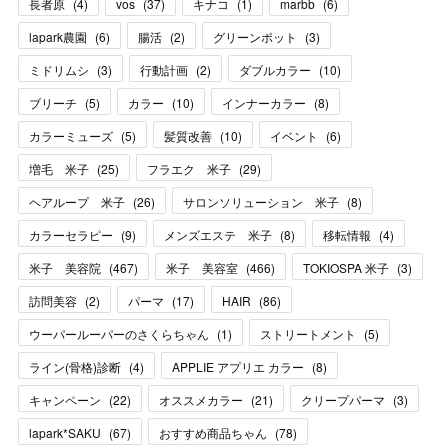
長者原
(
4
)
vos
(
37
)
キナコ
(
1
)
marbb
(
6
)
lapark農園
(
6
)
腸活
(
2
)
グリーンポット
(
3
)
ミドリムシ
(
3
)
行動計画
(
2
)
ダブルカラー
(
10
)
ブリーチ
(
5
)
カラー
(
10
)
インナーカラー
(
8
)
カラーミューズ
(
5
)
髪質改善
(
10
)
イベント
(
6
)
増毛 米子
(
25
)
フラエク 米子
(
29
)
ヘアループ 米子
(
26
)
サロンソリューション 米子
(
8
)
カラーセラピー
(
9
)
メンズエステ 米子
(
8
)
移転情報
(
4
)
米子 美容院
(
467
)
米子 美容室
(
466
)
TOKIOSPA 米子
(
3
)
訪問美容
(
2
)
パーマ
(
17
)
HAIR
(
86
)
ウーパールーパーのさくらちゃん
(
1
)
ストリートメント
(
5
)
ライン(骨格)診断
(
4
)
APPLIE アプリエ カラー
(
8
)
キャンペーン
(
22
)
オススメカラー
(
21
)
クリープパーマ
(
3
)
lapark*SAKU
(
67
)
おすすめ商品ちゃん
(
78
)