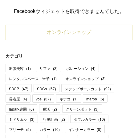
Facebookウィジェットを取得できませんでした。
オンラインショップ
カテゴリ
出張美容
(
1
)
リファ
(
2
)
ポレーション
(
4
)
レンタルスペース 米子
(
1
)
オンラインショップ
(
3
)
SBCP
(
47
)
SDGs
(
67
)
ステップボーンカット
(
92
)
長者原
(
4
)
vos
(
37
)
キナコ
(
1
)
marbb
(
6
)
lapark農園
(
6
)
腸活
(
2
)
グリーンポット
(
3
)
ミドリムシ
(
3
)
行動計画
(
2
)
ダブルカラー
(
10
)
ブリーチ
(
5
)
カラー
(
10
)
インナーカラー
(
8
)