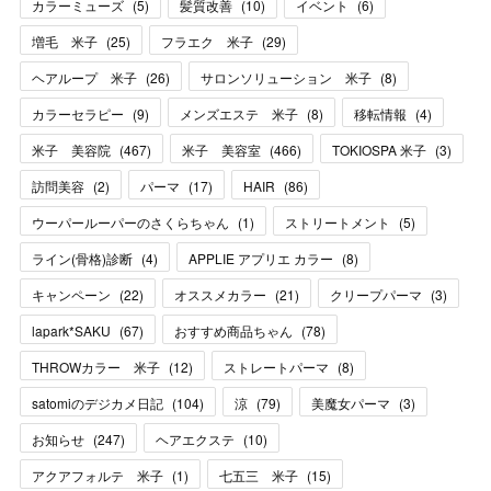
カラーミューズ
(
5
)
髪質改善
(
10
)
イベント
(
6
)
増毛 米子
(
25
)
フラエク 米子
(
29
)
ヘアループ 米子
(
26
)
サロンソリューション 米子
(
8
)
カラーセラピー
(
9
)
メンズエステ 米子
(
8
)
移転情報
(
4
)
米子 美容院
(
467
)
米子 美容室
(
466
)
TOKIOSPA 米子
(
3
)
訪問美容
(
2
)
パーマ
(
17
)
HAIR
(
86
)
ウーパールーパーのさくらちゃん
(
1
)
ストリートメント
(
5
)
ライン(骨格)診断
(
4
)
APPLIE アプリエ カラー
(
8
)
キャンペーン
(
22
)
オススメカラー
(
21
)
クリープパーマ
(
3
)
lapark*SAKU
(
67
)
おすすめ商品ちゃん
(
78
)
THROWカラー 米子
(
12
)
ストレートパーマ
(
8
)
satomiのデジカメ日記
(
104
)
涼
(
79
)
美魔女パーマ
(
3
)
お知らせ
(
247
)
ヘアエクステ
(
10
)
アクアフォルテ 米子
(
1
)
七五三 米子
(
15
)