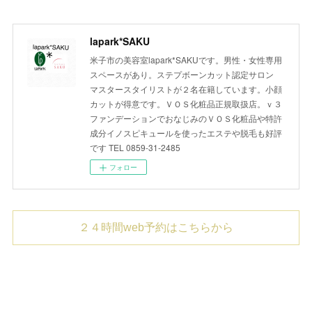
lapark*SAKU
米子市の美容室lapark*SAKUです。男性・女性専用
スペースがあり。ステプボーンカット認定サロン
マスタースタイリストが２名在籍しています。小顔
カットが得意です。ＶＯＳ化粧品正規取扱店。ｖ３
ファンデーションでおなじみのＶＯＳ化粧品や特許
成分イノスピキュールを使ったエステや脱毛も好評
です TEL 0859-31-2485
フォロー
２４時間web予約はこちらから