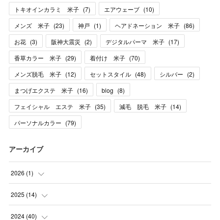
トキオインカラミ 米子
(
7
)
エアウェーブ
(
10
)
メンズ 米子
(
23
)
神戸
(
1
)
ヘアドネーション 米子
(
86
)
お花
(
3
)
阪神大震災
(
2
)
デジタルパーマ 米子
(
17
)
香草カラー 米子
(
29
)
着付け 米子
(
70
)
メンズ脱毛 米子
(
12
)
セットスタイル
(
48
)
シルバー
(
2
)
まつげエクステ 米子
(
16
)
blog
(
8
)
フェイシャル エステ 米子
(
35
)
減毛 脱毛 米子
(
14
)
パーソナルカラー
(
79
)
アーカイブ
2026
(
1
)
(
1
)
2025
(
14
)
(
10
)
2024
(
40
)