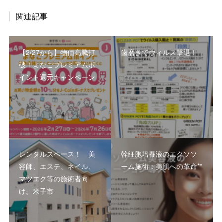
関連記事
【2/27から】物価高騰打
歯磨きでウィルス撃退！
破！よなごプレミアムポ
イント還元キャンペーン
レンタルスペース！ 美
幹細胞培養液のエクソソ
容師、エステ、ネイル、
ーム施術：美肌への革命**
マツエク等の施術者向
け。米子市