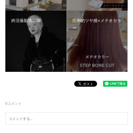
終活撮影第二弾!
圧倒的ツヤ感⭐️メテオカラ
ー
0
コメント