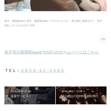
米子 美容院
(
467
)
米子 美容室
(
466
)
ヘアドネーション 米子
(
86
)
香草カラー 米子
(
29
)
パーソナルカラー
(
79
)
2018.06.27 07:36
2018.06.11 13:56
送迎サービス！
大山開山1300年祭@松明行
列