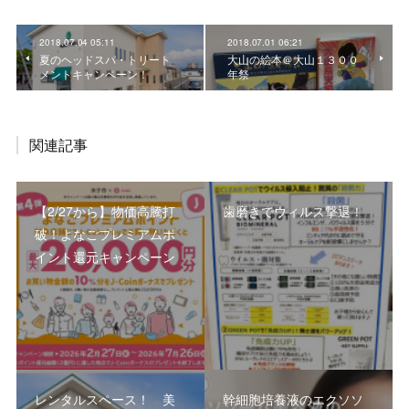
2018.07.04 05:11
2018.07.01 06:21
夏のヘッドスパ・トリート
大山の絵本＠大山１３００
メントキャンペーン！
年祭
関連記事
【2/27から】物価高騰打
歯磨きでウィルス撃退！
破！よなごプレミアムポ
イント還元キャンペーン
レンタルスペース！ 美
幹細胞培養液のエクソソ