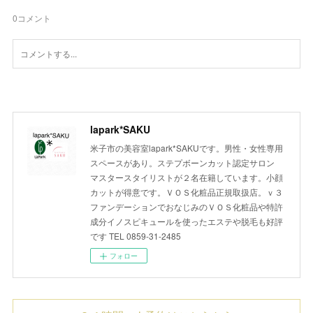
0
コメント
lapark*SAKU
米子市の美容室lapark*SAKUです。男性・女性専用
スペースがあり。ステプボーンカット認定サロン
マスタースタイリストが２名在籍しています。小顔
カットが得意です。ＶＯＳ化粧品正規取扱店。ｖ３
ファンデーションでおなじみのＶＯＳ化粧品や特許
成分イノスピキュールを使ったエステや脱毛も好評
です TEL 0859-31-2485
フォロー