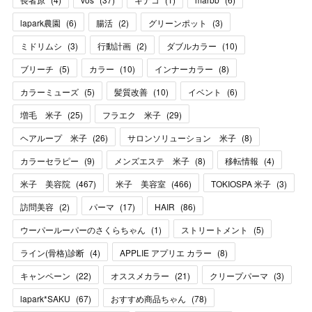
lapark農園
(
6
)
腸活
(
2
)
グリーンポット
(
3
)
ミドリムシ
(
3
)
行動計画
(
2
)
ダブルカラー
(
10
)
ブリーチ
(
5
)
カラー
(
10
)
インナーカラー
(
8
)
カラーミューズ
(
5
)
髪質改善
(
10
)
イベント
(
6
)
増毛 米子
(
25
)
フラエク 米子
(
29
)
ヘアループ 米子
(
26
)
サロンソリューション 米子
(
8
)
カラーセラピー
(
9
)
メンズエステ 米子
(
8
)
移転情報
(
4
)
米子 美容院
(
467
)
米子 美容室
(
466
)
TOKIOSPA 米子
(
3
)
訪問美容
(
2
)
パーマ
(
17
)
HAIR
(
86
)
ウーパールーパーのさくらちゃん
(
1
)
ストリートメント
(
5
)
ライン(骨格)診断
(
4
)
APPLIE アプリエ カラー
(
8
)
キャンペーン
(
22
)
オススメカラー
(
21
)
クリープパーマ
(
3
)
lapark*SAKU
(
67
)
おすすめ商品ちゃん
(
78
)