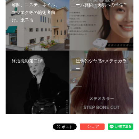
容師、エステ、ネイル、
ーム施術：美肌への革命**
マツエク等の施術者向
け。米子市
終活撮影第二弾!
圧倒的ツヤ感⭐️メテオカラ
ー