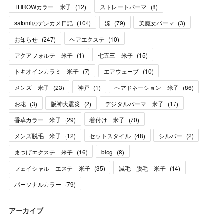
THROWカラー 米子
(
12
)
ストレートパーマ
(
8
)
satomiのデジカメ日記
(
104
)
涼
(
79
)
美魔女パーマ
(
3
)
お知らせ
(
247
)
ヘアエクステ
(
10
)
アクアフォルテ 米子
(
1
)
七五三 米子
(
15
)
トキオインカラミ 米子
(
7
)
エアウェーブ
(
10
)
メンズ 米子
(
23
)
神戸
(
1
)
ヘアドネーション 米子
(
86
)
お花
(
3
)
阪神大震災
(
2
)
デジタルパーマ 米子
(
17
)
香草カラー 米子
(
29
)
着付け 米子
(
70
)
メンズ脱毛 米子
(
12
)
セットスタイル
(
48
)
シルバー
(
2
)
まつげエクステ 米子
(
16
)
blog
(
8
)
フェイシャル エステ 米子
(
35
)
減毛 脱毛 米子
(
14
)
パーソナルカラー
(
79
)
アーカイブ