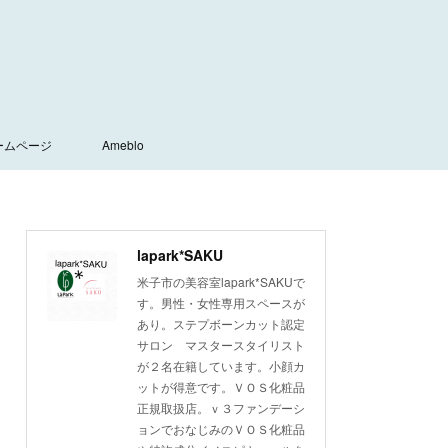
ームページ
Ameblo
lapark*SAKU
米子市の美容室lapark*SAKUで
す。男性・女性専用スペースが
あり。ステプボーンカット認定
サロン マスタースタイリスト
が２名在籍しています。小顔カ
ットが得意です。ＶＯＳ化粧品
正規取扱店。ｖ３ファンデーシ
ョンでおなじみのＶＯＳ化粧品