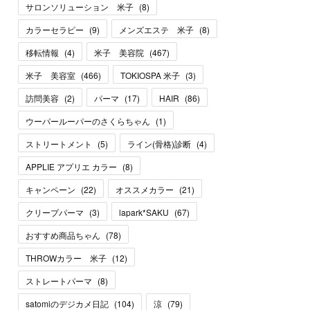
サロンソリューション 米子
(
8
)
カラーセラピー
(
9
)
メンズエステ 米子
(
8
)
移転情報
(
4
)
米子 美容院
(
467
)
米子 美容室
(
466
)
TOKIOSPA 米子
(
3
)
訪問美容
(
2
)
パーマ
(
17
)
HAIR
(
86
)
ウーパールーパーのさくらちゃん
(
1
)
ストリートメント
(
5
)
ライン(骨格)診断
(
4
)
APPLIE アプリエ カラー
(
8
)
キャンペーン
(
22
)
オススメカラー
(
21
)
クリープパーマ
(
3
)
lapark*SAKU
(
67
)
おすすめ商品ちゃん
(
78
)
THROWカラー 米子
(
12
)
ストレートパーマ
(
8
)
satomiのデジカメ日記
(
104
)
涼
(
79
)