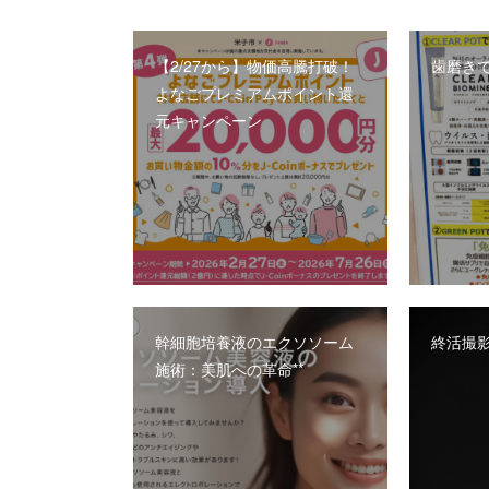
【2/27から】物価高騰打破！
歯磨き
よなごプレミアムポイント還
元キャンペーン
幹細胞培養液のエクソソーム
終活撮影
施術：美肌への革命**