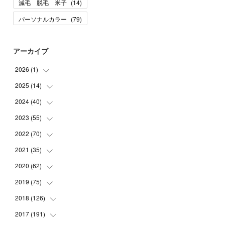
減毛 脱毛 米子
(
14
)
パーソナルカラー
(
79
)
アーカイブ
2026
(
1
)
2025
(
14
(
1
)
)
2024
(
40
(
10
)
)
(
1
)
2023
(
55
(
1
)
)
(
1
)
(
1
)
2022
(
70
(
2
)
)
(
2
)
(
3
)
(
4
)
2021
(
35
(
7
)
)
(
2
)
(
3
)
(
11
)
2020
(
62
(
5
)
)
(
7
)
(
3
)
(
8
)
(
7
)
2019
(
75
(
6
)
)
(
4
)
(
6
)
(
1
)
(
5
)
(
9
)
2018
(
126
(
1
)
)
(
3
)
(
4
)
(
3
)
(
3
)
(
7
)
(
2
)
2017
(
191
(
6
)
)