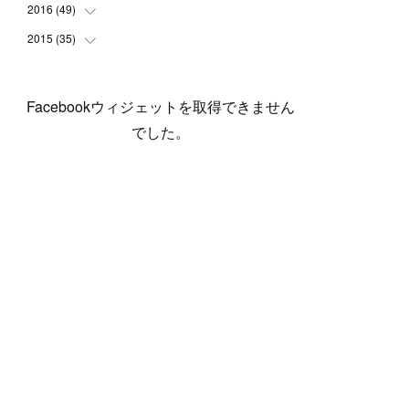
(
5
)
(
6
)
(
1
)
(
3
)
(
4
)
(
6
)
(
12
)
2016
(
49
(
12
)
)
(
1
)
(
3
)
(
6
)
(
2
)
(
3
)
(
7
)
(
7
)
(
11
)
2015
(
35
(
2
)
)
(
5
)
(
8
)
(
3
)
(
1
)
(
6
)
(
4
)
(
12
)
(
16
)
(
3
)
(
8
)
(
8
)
(
6
)
(
3
)
(
3
)
(
6
)
(
15
)
(
18
)
(
8
)
(
5
)
(
5
)
Facebookウィジェットを取得できません
(
5
)
(
9
)
(
4
)
(
6
)
(
5
)
(
10
)
(
25
)
(
4
)
(
7
)
でした。
(
5
)
(
9
)
(
1
)
(
2
)
(
6
)
(
5
)
(
23
)
(
8
)
(
5
)
(
9
)
(
1
)
(
9
)
(
10
)
(
8
)
(
23
)
(
3
)
(
3
)
(
1
)
(
13
)
(
4
)
(
20
)
(
3
)
(
2
)
(
3
)
(
6
)
(
9
)
(
11
)
(
5
)
(
5
)
(
14
)
(
20
)
(
2
)
(
21
)
(
11
)
(
6
)
(
11
)
(
5
)
(
3
)