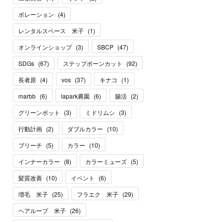
ポレーション
(
4
)
レンタルスペース 米子
(
1
)
オンラインショップ
(
3
)
SBCP
(
47
)
SDGs
(
67
)
ステップボーンカット
(
92
)
長者原
(
4
)
vos
(
37
)
キナコ
(
1
)
marbb
(
6
)
lapark農園
(
6
)
腸活
(
2
)
グリーンポット
(
3
)
ミドリムシ
(
3
)
行動計画
(
2
)
ダブルカラー
(
10
)
ブリーチ
(
5
)
カラー
(
10
)
インナーカラー
(
8
)
カラーミューズ
(
5
)
髪質改善
(
10
)
イベント
(
6
)
増毛 米子
(
25
)
フラエク 米子
(
29
)
ヘアループ 米子
(
26
)