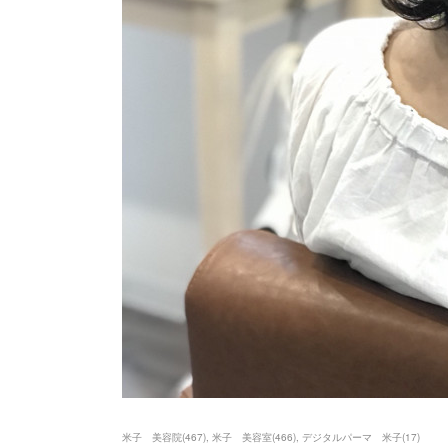
米子 美容院
(
467
)
米子 美容室
(
466
)
デジタルパーマ 米子
(
17
)