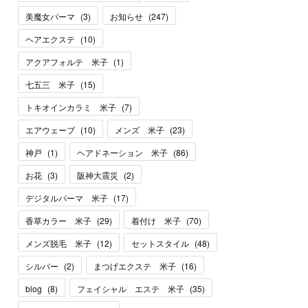
美魔女パーマ
(
3
)
お知らせ
(
247
)
ヘアエクステ
(
10
)
アクアフォルテ 米子
(
1
)
七五三 米子
(
15
)
トキオインカラミ 米子
(
7
)
エアウェーブ
(
10
)
メンズ 米子
(
23
)
神戸
(
1
)
ヘアドネーション 米子
(
86
)
お花
(
3
)
阪神大震災
(
2
)
デジタルパーマ 米子
(
17
)
香草カラー 米子
(
29
)
着付け 米子
(
70
)
メンズ脱毛 米子
(
12
)
セットスタイル
(
48
)
シルバー
(
2
)
まつげエクステ 米子
(
16
)
blog
(
8
)
フェイシャル エステ 米子
(
35
)