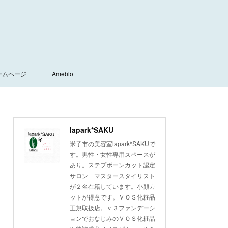
ームページ
Ameblo
lapark*SAKU
米子市の美容室lapark*SAKUで
す。男性・女性専用スペースが
あり。ステプボーンカット認定
サロン マスタースタイリスト
が２名在籍しています。小顔カ
ットが得意です。ＶＯＳ化粧品
正規取扱店。ｖ３ファンデーシ
ョンでおなじみのＶＯＳ化粧品