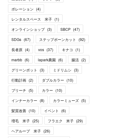
ポレーション
(
4
)
レンタルスペース 米子
(
1
)
オンラインショップ
(
3
)
SBCP
(
47
)
SDGs
(
67
)
ステップボーンカット
(
92
)
長者原
(
4
)
vos
(
37
)
キナコ
(
1
)
marbb
(
6
)
lapark農園
(
6
)
腸活
(
2
)
グリーンポット
(
3
)
ミドリムシ
(
3
)
行動計画
(
2
)
ダブルカラー
(
10
)
ブリーチ
(
5
)
カラー
(
10
)
インナーカラー
(
8
)
カラーミューズ
(
5
)
髪質改善
(
10
)
イベント
(
6
)
増毛 米子
(
25
)
フラエク 米子
(
29
)
ヘアループ 米子
(
26
)