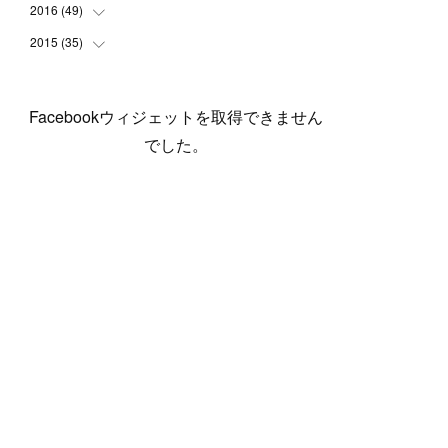
(
5
)
(
6
)
(
1
)
(
3
)
(
4
)
(
6
)
(
12
)
2016
(
49
(
12
)
)
(
1
)
(
3
)
(
6
)
(
2
)
(
3
)
(
7
)
(
7
)
(
11
)
2015
(
35
(
2
)
)
(
5
)
(
8
)
(
3
)
(
1
)
(
6
)
(
4
)
(
12
)
(
16
)
(
3
)
(
8
)
(
8
)
(
6
)
(
3
)
(
3
)
(
6
)
(
15
)
(
18
)
(
8
)
(
5
)
(
5
)
Facebookウィジェットを取得できません
(
5
)
(
9
)
(
4
)
(
6
)
(
5
)
(
10
)
(
25
)
(
4
)
(
7
)
でした。
(
5
)
(
9
)
(
1
)
(
2
)
(
6
)
(
5
)
(
23
)
(
8
)
(
5
)
(
9
)
(
1
)
(
9
)
(
10
)
(
8
)
(
23
)
(
3
)
(
3
)
(
1
)
(
13
)
(
4
)
(
20
)
(
3
)
(
2
)
(
3
)
(
6
)
(
9
)
(
11
)
(
5
)
(
5
)
(
14
)
(
20
)
(
2
)
(
21
)
(
11
)
(
6
)
(
11
)
(
5
)
(
3
)