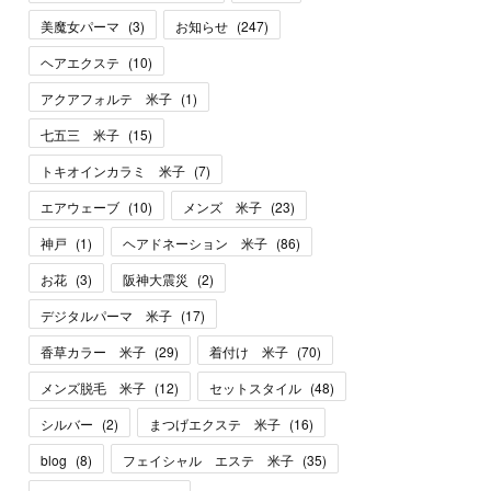
美魔女パーマ
(
3
)
お知らせ
(
247
)
ヘアエクステ
(
10
)
アクアフォルテ 米子
(
1
)
七五三 米子
(
15
)
トキオインカラミ 米子
(
7
)
エアウェーブ
(
10
)
メンズ 米子
(
23
)
神戸
(
1
)
ヘアドネーション 米子
(
86
)
お花
(
3
)
阪神大震災
(
2
)
デジタルパーマ 米子
(
17
)
香草カラー 米子
(
29
)
着付け 米子
(
70
)
メンズ脱毛 米子
(
12
)
セットスタイル
(
48
)
シルバー
(
2
)
まつげエクステ 米子
(
16
)
blog
(
8
)
フェイシャル エステ 米子
(
35
)