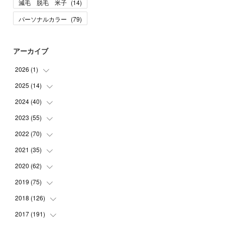
減毛 脱毛 米子
(
14
)
パーソナルカラー
(
79
)
アーカイブ
2026
(
1
)
2025
(
14
(
1
)
)
2024
(
40
(
10
)
)
(
1
)
2023
(
55
(
1
)
)
(
1
)
(
1
)
2022
(
70
(
2
)
)
(
2
)
(
3
)
(
4
)
2021
(
35
(
7
)
)
(
2
)
(
3
)
(
11
)
2020
(
62
(
5
)
)
(
7
)
(
3
)
(
8
)
(
7
)
2019
(
75
(
6
)
)
(
4
)
(
6
)
(
1
)
(
5
)
(
9
)
2018
(
126
(
1
)
)
(
3
)
(
4
)
(
3
)
(
3
)
(
7
)
(
2
)
2017
(
191
(
6
)
)