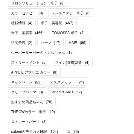
サロンソリューション 米子
(
8
)
カラーセラピー
(
9
)
メンズエステ 米子
(
8
)
移転情報
(
4
)
米子 美容院
(
467
)
米子 美容室
(
466
)
TOKIOSPA 米子
(
3
)
訪問美容
(
2
)
パーマ
(
17
)
HAIR
(
86
)
ウーパールーパーのさくらちゃん
(
1
)
ストリートメント
(
5
)
ライン(骨格)診断
(
4
)
APPLIE アプリエ カラー
(
8
)
キャンペーン
(
22
)
オススメカラー
(
21
)
クリープパーマ
(
3
)
lapark*SAKU
(
67
)
おすすめ商品ちゃん
(
78
)
THROWカラー 米子
(
12
)
ストレートパーマ
(
8
)
satomiのデジカメ日記
(
104
)
涼
(
79
)