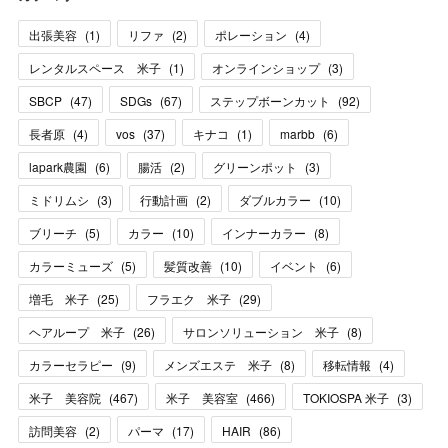
出張美容
(
1
)
リファ
(
2
)
ポレーション
(
4
)
レンタルスペース 米子
(
1
)
オンラインショップ
(
3
)
SBCP
(
47
)
SDGs
(
67
)
ステップボーンカット
(
92
)
長者原
(
4
)
vos
(
37
)
キナコ
(
1
)
marbb
(
6
)
lapark農園
(
6
)
腸活
(
2
)
グリーンポット
(
3
)
ミドリムシ
(
3
)
行動計画
(
2
)
ダブルカラー
(
10
)
ブリーチ
(
5
)
カラー
(
10
)
インナーカラー
(
8
)
カラーミューズ
(
5
)
髪質改善
(
10
)
イベント
(
6
)
増毛 米子
(
25
)
フラエク 米子
(
29
)
ヘアループ 米子
(
26
)
サロンソリューション 米子
(
8
)
カラーセラピー
(
9
)
メンズエステ 米子
(
8
)
移転情報
(
4
)
米子 美容院
(
467
)
米子 美容室
(
466
)
TOKIOSPA 米子
(
3
)
訪問美容
(
2
)
パーマ
(
17
)
HAIR
(
86
)