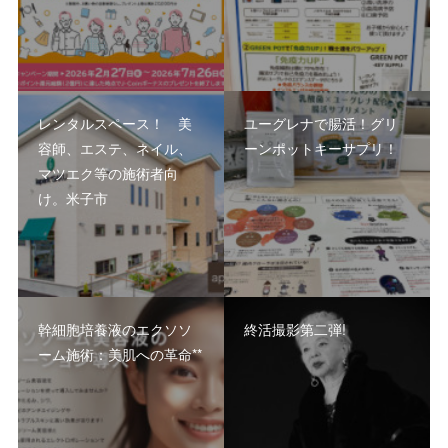
レンタルスペース！ 美
ユーグレナで腸活！グリ
容師、エステ、ネイル、
ーンポットキーサプリ！
マツエク等の施術者向
け。米子市
幹細胞培養液のエクソソ
終活撮影第二弾!
ーム施術：美肌への革命**