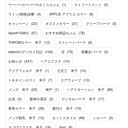
ウーパールーパーのさくらちゃん
(
1
)
ストリートメント
(
5
)
ライン(骨格)診断
(
4
)
APPLIE アプリエ カラー
(
8
)
キャンペーン
(
22
)
オススメカラー
(
21
)
クリープパーマ
(
3
)
lapark*SAKU
(
67
)
おすすめ商品ちゃん
(
78
)
THROWカラー 米子
(
12
)
ストレートパーマ
(
8
)
satomiのデジカメ日記
(
104
)
涼
(
79
)
美魔女パーマ
(
3
)
お知らせ
(
247
)
ヘアエクステ
(
10
)
アクアフォルテ 米子
(
1
)
七五三 米子
(
15
)
トキオインカラミ 米子
(
7
)
エアウェーブ
(
10
)
メンズ 米子
(
23
)
神戸
(
1
)
ヘアドネーション 米子
(
86
)
お花
(
3
)
阪神大震災
(
2
)
デジタルパーマ 米子
(
17
)
香草カラー 米子
(
29
)
着付け 米子
(
70
)
メンズ脱毛 米子
(
12
)
セットスタイル
(
48
)
シルバー
(
2
)
まつげエクステ 米子
(
16
)
blog
(
8
)