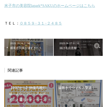
2023.10.14 21:36
2023.09.27 01:10
横尾忠則展が凄すぎた！
抜け毛注意報
関連記事
【2/27から】物価高騰打
歯磨きでウィルス撃退！
破！よなごプレミアムポ
イント還元キャンペーン