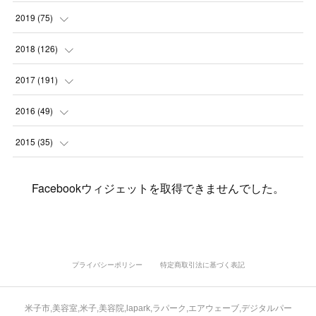
(
7
)
(
3
)
(
8
)
(
7
)
(
6
)
2019
(
75
)
(
4
)
(
6
)
(
1
)
(
5
)
(
9
)
(
1
)
2018
(
126
)
(
3
)
(
4
)
(
3
)
(
3
)
(
7
)
(
2
)
(
6
)
2017
(
191
)
(
5
)
(
6
)
(
1
)
(
3
)
(
4
)
(
6
)
(
12
)
(
12
)
2016
(
49
)
(
1
)
(
3
)
(
6
)
(
2
)
(
3
)
(
7
)
(
7
)
(
11
)
(
2
)
2015
(
35
)
(
5
)
(
8
)
(
3
)
(
1
)
(
6
)
(
4
)
(
12
)
(
16
)
(
3
)
(
8
)
Facebookウィジェットを取得できませんでした。
(
8
)
(
6
)
(
3
)
(
3
)
(
6
)
(
15
)
(
18
)
(
8
)
(
5
)
(
5
)
(
5
)
(
9
)
(
4
)
(
6
)
(
5
)
(
10
)
(
25
)
(
4
)
(
7
)
(
5
)
(
9
)
(
1
)
(
2
)
(
6
)
(
5
)
(
23
)
(
8
)
(
5
)
プライバシーポリシー
特定商取引法に基づく表記
(
9
)
(
1
)
(
9
)
(
10
)
(
8
)
(
23
)
(
3
)
(
3
)
米子市,美容室,米子,美容院,lapark,ラパーク,エアウェーブ,デジタルパー
(
1
)
(
13
)
(
4
)