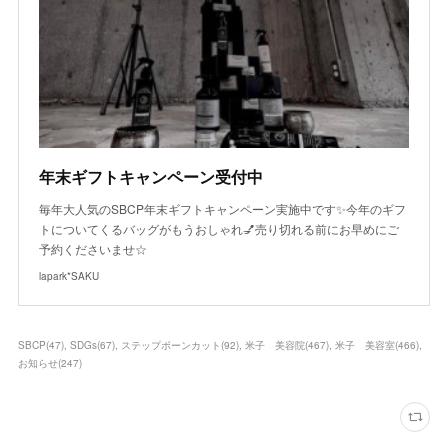
年末ギフトキャンペーン受付中
毎年大人気のSBCP年末ギフトキャンペーン実施中です✨今年のギフ
トについてくるバッグがもうおしゃれ💅売り切れる前にお早めにご
予約くださいませ☆
lapark*SAKU
SBCP
(
47
)
SDGs
(
67
)
ステップボーンカット
(
92
)
米子 美容院
(
467
)
米子 美容室
(
466
)
お知らせ
(
247
)