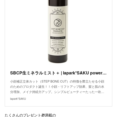
SBCP生ミネラルミスト＋ | lapark*SAKU powered by BASE
小顔補正立体カット（STEP BONE CUT）の特徴を際立たせる小顔
のためのプロダクト誕生！！小顔・リフトアップ効果、髪と肌の水
分増加、メイク持続力アップ。シンプルビューティーたった一吹…
lapark*SAKU
たくさんのプレゼント🎁満載の