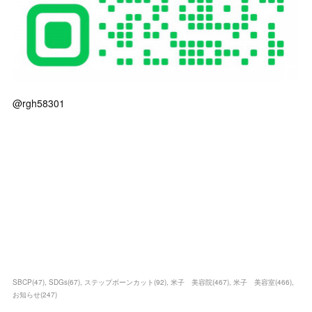
@rgh58301
SBCP
(
47
)
SDGs
(
67
)
ステップボーンカット
(
92
)
米子 美容院
(
467
)
米子 美容室
(
466
)
お知らせ
(
247
)