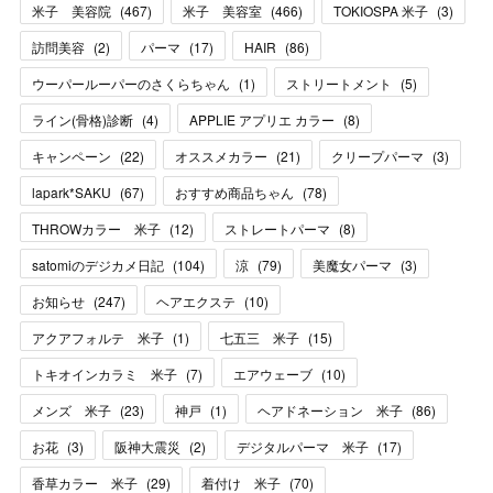
米子 美容院
(
467
)
米子 美容室
(
466
)
TOKIOSPA 米子
(
3
)
訪問美容
(
2
)
パーマ
(
17
)
HAIR
(
86
)
ウーパールーパーのさくらちゃん
(
1
)
ストリートメント
(
5
)
ライン(骨格)診断
(
4
)
APPLIE アプリエ カラー
(
8
)
キャンペーン
(
22
)
オススメカラー
(
21
)
クリープパーマ
(
3
)
lapark*SAKU
(
67
)
おすすめ商品ちゃん
(
78
)
THROWカラー 米子
(
12
)
ストレートパーマ
(
8
)
satomiのデジカメ日記
(
104
)
涼
(
79
)
美魔女パーマ
(
3
)
お知らせ
(
247
)
ヘアエクステ
(
10
)
アクアフォルテ 米子
(
1
)
七五三 米子
(
15
)
トキオインカラミ 米子
(
7
)
エアウェーブ
(
10
)
メンズ 米子
(
23
)
神戸
(
1
)
ヘアドネーション 米子
(
86
)
お花
(
3
)
阪神大震災
(
2
)
デジタルパーマ 米子
(
17
)
香草カラー 米子
(
29
)
着付け 米子
(
70
)