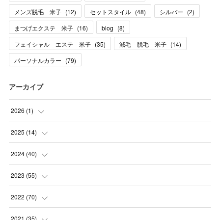
メンズ脱毛 米子
(
12
)
セットスタイル
(
48
)
シルバー
(
2
)
まつげエクステ 米子
(
16
)
blog
(
8
)
フェイシャル エステ 米子
(
35
)
減毛 脱毛 米子
(
14
)
パーソナルカラー
(
79
)
アーカイブ
2026
(
1
)
(
1
)
2025
(
14
)
(
10
)
2024
(
40
)
(
1
)
(
1
)
2023
(
55
)
(
1
)
(
1
)
(
2
)
2022
(
70
)
(
2
)
(
3
)
(
4
)
(
7
)
2021
(
35
)