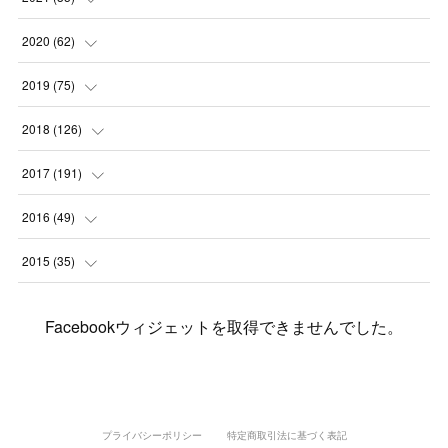
(
2
)
(
3
)
(
11
)
(
5
)
2020
(
62
)
(
7
)
(
3
)
(
8
)
(
7
)
(
6
)
2019
(
75
)
(
4
)
(
6
)
(
1
)
(
5
)
(
9
)
(
1
)
2018
(
126
)
(
3
)
(
4
)
(
3
)
(
3
)
(
7
)
(
2
)
(
6
)
2017
(
191
)
(
5
)
(
6
)
(
1
)
(
3
)
(
4
)
(
6
)
(
12
)
(
12
)
2016
(
49
)
(
1
)
(
3
)
(
6
)
(
2
)
(
3
)
(
7
)
(
7
)
(
11
)
(
2
)
2015
(
35
)
(
5
)
(
8
)
(
3
)
(
1
)
(
6
)
(
4
)
(
12
)
(
16
)
(
3
)
(
8
)
Facebookウィジェットを取得できませんでした。
(
8
)
(
6
)
(
3
)
(
3
)
(
6
)
(
15
)
(
18
)
(
8
)
(
5
)
(
5
)
(
5
)
(
9
)
(
4
)
(
6
)
(
5
)
(
10
)
(
25
)
(
4
)
(
7
)
(
5
)
(
9
)
(
1
)
(
2
)
(
6
)
(
5
)
(
23
)
(
8
)
(
5
)
プライバシーポリシー
特定商取引法に基づく表記