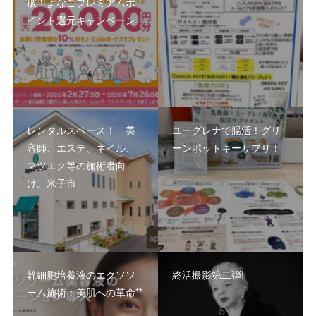
破！よなごプレミアムポ
イント還元キャンペーン
レンタルスペース！ 美
ユーグレナで腸活！グリ
容師、エステ、ネイル、
ーンポットキーサプリ！
マツエク等の施術者向
け。米子市
幹細胞培養液のエクソソ
終活撮影第二弾!
ーム施術：美肌への革命**