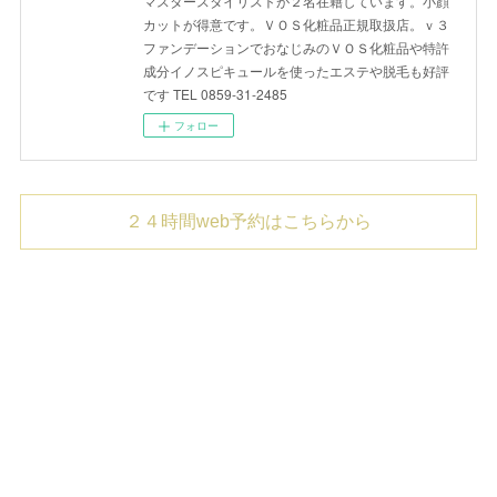
マスタースタイリストが２名在籍しています。小顔
カットが得意です。ＶＯＳ化粧品正規取扱店。ｖ３
ファンデーションでおなじみのＶＯＳ化粧品や特許
成分イノスピキュールを使ったエステや脱毛も好評
です TEL 0859-31-2485
フォロー
２４時間web予約はこちらから