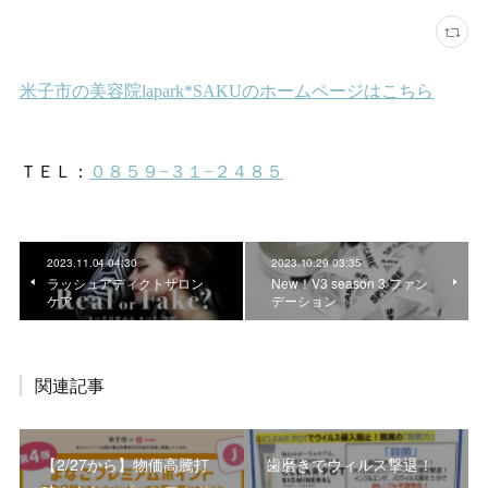
2023.11.04 04:30
2023.10.29 03:35
ラッシュアディクトサロン
New！V3 season 3 ファン
ケア
デーション
関連記事
【2/27から】物価高騰打
歯磨きでウィルス撃退！