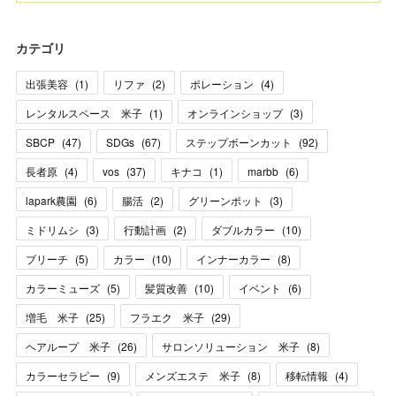
カテゴリ
出張美容
(
1
)
リファ
(
2
)
ポレーション
(
4
)
レンタルスペース 米子
(
1
)
オンラインショップ
(
3
)
SBCP
(
47
)
SDGs
(
67
)
ステップボーンカット
(
92
)
長者原
(
4
)
vos
(
37
)
キナコ
(
1
)
marbb
(
6
)
lapark農園
(
6
)
腸活
(
2
)
グリーンポット
(
3
)
ミドリムシ
(
3
)
行動計画
(
2
)
ダブルカラー
(
10
)
ブリーチ
(
5
)
カラー
(
10
)
インナーカラー
(
8
)
カラーミューズ
(
5
)
髪質改善
(
10
)
イベント
(
6
)
増毛 米子
(
25
)
フラエク 米子
(
29
)
ヘアループ 米子
(
26
)
サロンソリューション 米子
(
8
)
カラーセラピー
(
9
)
メンズエステ 米子
(
8
)
移転情報
(
4
)