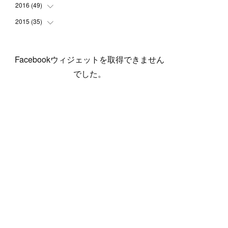
(
5
)
(
6
)
(
1
)
(
3
)
(
4
)
(
6
)
(
12
)
2016
(
49
(
12
)
)
(
1
)
(
3
)
(
6
)
(
2
)
(
3
)
(
7
)
(
7
)
(
11
)
2015
(
35
(
2
)
)
(
5
)
(
8
)
(
3
)
(
1
)
(
6
)
(
4
)
(
12
)
(
16
)
(
3
)
(
8
)
(
8
)
(
6
)
(
3
)
(
3
)
(
6
)
(
15
)
(
18
)
(
8
)
(
5
)
(
5
)
Facebookウィジェットを取得できません
(
5
)
(
9
)
(
4
)
(
6
)
(
5
)
(
10
)
(
25
)
(
4
)
(
7
)
でした。
(
5
)
(
9
)
(
1
)
(
2
)
(
6
)
(
5
)
(
23
)
(
8
)
(
5
)
(
9
)
(
1
)
(
9
)
(
10
)
(
8
)
(
23
)
(
3
)
(
3
)
(
1
)
(
13
)
(
4
)
(
20
)
(
3
)
(
2
)
(
3
)
(
6
)
(
9
)
(
11
)
(
5
)
(
5
)
(
14
)
(
20
)
(
2
)
(
21
)
(
11
)
(
6
)
(
11
)
(
5
)
(
3
)