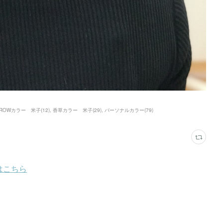
HROWカラー 米子
(
12
)
香草カラー 米子
(
29
)
パーソナルカラー
(
79
)