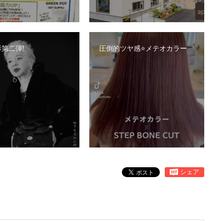
第二弾!
圧倒的ツヤ感⭐️メテオカラー