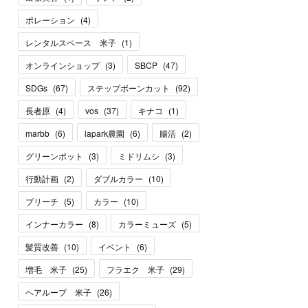
ポレーション
(
4
)
レンタルスペース 米子
(
1
)
オンラインショップ
(
3
)
SBCP
(
47
)
SDGs
(
67
)
ステップボーンカット
(
92
)
長者原
(
4
)
vos
(
37
)
キナコ
(
1
)
marbb
(
6
)
lapark農園
(
6
)
腸活
(
2
)
グリーンポット
(
3
)
ミドリムシ
(
3
)
行動計画
(
2
)
ダブルカラー
(
10
)
ブリーチ
(
5
)
カラー
(
10
)
インナーカラー
(
8
)
カラーミューズ
(
5
)
髪質改善
(
10
)
イベント
(
6
)
増毛 米子
(
25
)
フラエク 米子
(
29
)
ヘアループ 米子
(
26
)