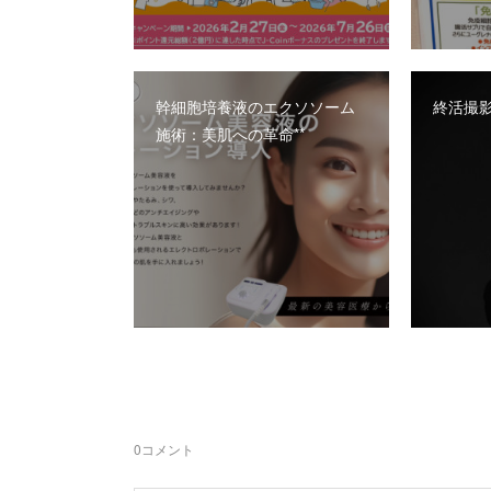
幹細胞培養液のエクソソーム
終活撮影
施術：美肌への革命**
0
コメント