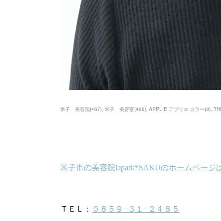
米子 美容院
(
467
)
米子 美容室
(
466
)
APPLIE アプリエ カラー
(
8
)
T