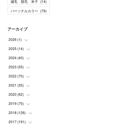
減毛 脱毛 米子
(
14
)
パーソナルカラー
(
79
)
アーカイブ
2026
(
1
)
2025
(
14
(
1
)
)
2024
(
40
(
10
)
)
(
1
)
2023
(
55
(
1
)
)
(
1
)
(
1
)
2022
(
70
(
2
)
)
(
2
)
(
3
)
(
4
)
2021
(
35
(
7
)
)
(
2
)
(
3
)
(
11
)
2020
(
62
(
5
)
)
(
7
)
(
3
)
(
8
)
(
7
)
2019
(
75
(
6
)
)
(
4
)
(
6
)
(
1
)
(
5
)
(
9
)
2018
(
126
(
1
)
)
(
3
)
(
4
)
(
3
)
(
3
)
(
7
)
(
2
)
2017
(
191
(
6
)
)