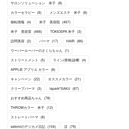
サロンソリューション 米子
(
8
)
カラーセラピー
(
9
)
メンズエステ 米子
(
8
)
移転情報
(
4
)
米子 美容院
(
467
)
米子 美容室
(
466
)
TOKIOSPA 米子
(
3
)
訪問美容
(
2
)
パーマ
(
17
)
HAIR
(
86
)
ウーパールーパーのさくらちゃん
(
1
)
ストリートメント
(
5
)
ライン(骨格)診断
(
4
)
APPLIE アプリエ カラー
(
8
)
キャンペーン
(
22
)
オススメカラー
(
21
)
クリープパーマ
(
3
)
lapark*SAKU
(
67
)
おすすめ商品ちゃん
(
78
)
THROWカラー 米子
(
12
)
ストレートパーマ
(
8
)
satomiのデジカメ日記
(
104
)
涼
(
79
)