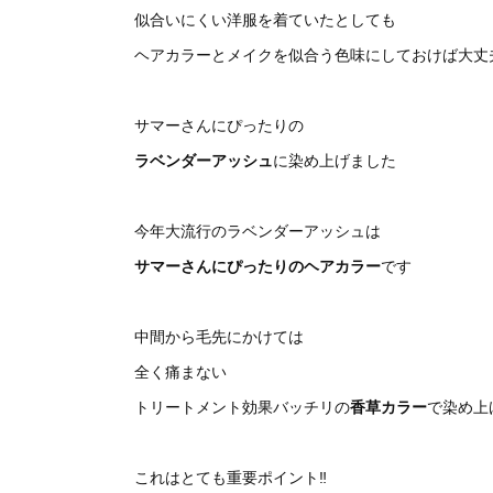
似合いにくい洋服を着ていたとしても
ヘアカラーとメイクを似合う色味にしておけば大丈
サマーさんにぴったりの
ラベンダーアッシュ
に染め上げました
今年大流行のラベンダーアッシュは
サマーさんにぴったりのヘアカラー
です
中間から毛先にかけては
全く痛まない
トリートメント効果バッチリの
香草カラー
で染め上
これはとても重要ポイント‼︎