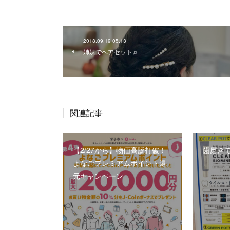
2018.09.19 05:13
姉妹でヘアセット♬
関連記事
【2/27から】物価高騰打破！
歯磨き
よなごプレミアムポイント還
元キャンペーン