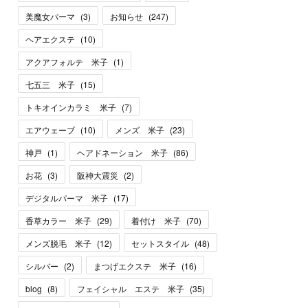
美魔女パーマ
(
3
)
お知らせ
(
247
)
ヘアエクステ
(
10
)
アクアフォルテ 米子
(
1
)
七五三 米子
(
15
)
トキオインカラミ 米子
(
7
)
エアウェーブ
(
10
)
メンズ 米子
(
23
)
神戸
(
1
)
ヘアドネーション 米子
(
86
)
お花
(
3
)
阪神大震災
(
2
)
デジタルパーマ 米子
(
17
)
香草カラー 米子
(
29
)
着付け 米子
(
70
)
メンズ脱毛 米子
(
12
)
セットスタイル
(
48
)
シルバー
(
2
)
まつげエクステ 米子
(
16
)
blog
(
8
)
フェイシャル エステ 米子
(
35
)