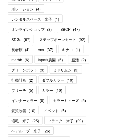
ポレーション
(
4
)
レンタルスペース 米子
(
1
)
オンラインショップ
(
3
)
SBCP
(
47
)
SDGs
(
67
)
ステップボーンカット
(
92
)
長者原
(
4
)
vos
(
37
)
キナコ
(
1
)
marbb
(
6
)
lapark農園
(
6
)
腸活
(
2
)
グリーンポット
(
3
)
ミドリムシ
(
3
)
行動計画
(
2
)
ダブルカラー
(
10
)
ブリーチ
(
5
)
カラー
(
10
)
インナーカラー
(
8
)
カラーミューズ
(
5
)
髪質改善
(
10
)
イベント
(
6
)
増毛 米子
(
25
)
フラエク 米子
(
29
)
ヘアループ 米子
(
26
)