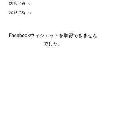
(
5
)
(
6
)
(
1
)
(
3
)
(
4
)
(
6
)
(
12
)
2016
(
49
(
12
)
)
(
1
)
(
3
)
(
6
)
(
2
)
(
3
)
(
7
)
(
7
)
(
11
)
2015
(
35
(
2
)
)
(
5
)
(
8
)
(
3
)
(
1
)
(
6
)
(
4
)
(
12
)
(
16
)
(
3
)
(
8
)
(
8
)
(
6
)
(
3
)
(
3
)
(
6
)
(
15
)
(
18
)
(
8
)
(
5
)
(
5
)
Facebookウィジェットを取得できません
(
5
)
(
9
)
(
4
)
(
6
)
(
5
)
(
10
)
(
25
)
(
4
)
(
7
)
でした。
(
5
)
(
9
)
(
1
)
(
2
)
(
6
)
(
5
)
(
23
)
(
8
)
(
5
)
(
9
)
(
1
)
(
9
)
(
10
)
(
8
)
(
23
)
(
3
)
(
3
)
(
1
)
(
13
)
(
4
)
(
20
)
(
3
)
(
2
)
(
3
)
(
6
)
(
9
)
(
11
)
(
5
)
(
5
)
(
14
)
(
20
)
(
2
)
(
21
)
(
11
)
(
6
)
(
11
)
(
5
)
(
3
)