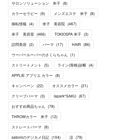
サロンソリューション 米子
(
8
)
カラーセラピー
(
9
)
メンズエステ 米子
(
8
)
移転情報
(
4
)
米子 美容院
(
467
)
米子 美容室
(
466
)
TOKIOSPA 米子
(
3
)
訪問美容
(
2
)
パーマ
(
17
)
HAIR
(
86
)
ウーパールーパーのさくらちゃん
(
1
)
ストリートメント
(
5
)
ライン(骨格)診断
(
4
)
APPLIE アプリエ カラー
(
8
)
キャンペーン
(
22
)
オススメカラー
(
21
)
クリープパーマ
(
3
)
lapark*SAKU
(
67
)
おすすめ商品ちゃん
(
78
)
THROWカラー 米子
(
12
)
ストレートパーマ
(
8
)
satomiのデジカメ日記
(
104
)
涼
(
79
)