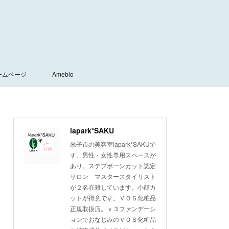
ームページ
Ameblo
lapark*SAKU
米子市の美容室lapark*SAKUで
す。男性・女性専用スペースが
あり。ステプボーンカット認定
サロン マスタースタイリスト
が２名在籍しています。小顔カ
ットが得意です。ＶＯＳ化粧品
正規取扱店。ｖ３ファンデーシ
ョンでおなじみのＶＯＳ化粧品