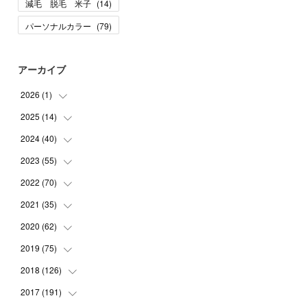
減毛 脱毛 米子
(
14
)
パーソナルカラー
(
79
)
アーカイブ
2026
(
1
)
2025
(
14
(
1
)
)
2024
(
40
(
10
)
)
(
1
)
2023
(
55
(
1
)
)
(
1
)
(
1
)
2022
(
70
(
2
)
)
(
2
)
(
3
)
(
4
)
2021
(
35
(
7
)
)
(
2
)
(
3
)
(
11
)
2020
(
62
(
5
)
)
(
7
)
(
3
)
(
8
)
(
7
)
2019
(
75
(
6
)
)
(
4
)
(
6
)
(
1
)
(
5
)
(
9
)
2018
(
126
(
1
)
)
(
3
)
(
4
)
(
3
)
(
3
)
(
7
)
(
2
)
2017
(
191
(
6
)
)