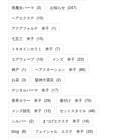
美魔女パーマ
(
3
)
お知らせ
(
247
)
ヘアエクステ
(
10
)
アクアフォルテ 米子
(
1
)
七五三 米子
(
15
)
トキオインカラミ 米子
(
7
)
エアウェーブ
(
10
)
メンズ 米子
(
23
)
神戸
(
1
)
ヘアドネーション 米子
(
86
)
お花
(
3
)
阪神大震災
(
2
)
デジタルパーマ 米子
(
17
)
香草カラー 米子
(
29
)
着付け 米子
(
70
)
メンズ脱毛 米子
(
12
)
セットスタイル
(
48
)
シルバー
(
2
)
まつげエクステ 米子
(
16
)
blog
(
8
)
フェイシャル エステ 米子
(
35
)