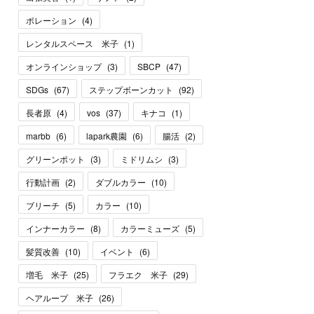
ポレーション
(
4
)
レンタルスペース 米子
(
1
)
オンラインショップ
(
3
)
SBCP
(
47
)
SDGs
(
67
)
ステップボーンカット
(
92
)
長者原
(
4
)
vos
(
37
)
キナコ
(
1
)
marbb
(
6
)
lapark農園
(
6
)
腸活
(
2
)
グリーンポット
(
3
)
ミドリムシ
(
3
)
行動計画
(
2
)
ダブルカラー
(
10
)
ブリーチ
(
5
)
カラー
(
10
)
インナーカラー
(
8
)
カラーミューズ
(
5
)
髪質改善
(
10
)
イベント
(
6
)
増毛 米子
(
25
)
フラエク 米子
(
29
)
ヘアループ 米子
(
26
)