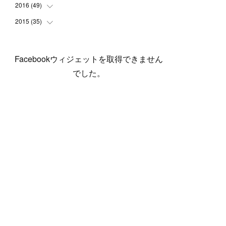
(
5
)
(
6
)
(
1
)
(
3
)
(
4
)
(
6
)
(
12
)
2016
(
49
(
12
)
)
(
1
)
(
3
)
(
6
)
(
2
)
(
3
)
(
7
)
(
7
)
(
11
)
2015
(
35
(
2
)
)
(
5
)
(
8
)
(
3
)
(
1
)
(
6
)
(
4
)
(
12
)
(
16
)
(
3
)
(
8
)
(
8
)
(
6
)
(
3
)
(
3
)
(
6
)
(
15
)
(
18
)
(
8
)
(
5
)
(
5
)
Facebookウィジェットを取得できません
(
5
)
(
9
)
(
4
)
(
6
)
(
5
)
(
10
)
(
25
)
(
4
)
(
7
)
でした。
(
5
)
(
9
)
(
1
)
(
2
)
(
6
)
(
5
)
(
23
)
(
8
)
(
5
)
(
9
)
(
1
)
(
9
)
(
10
)
(
8
)
(
23
)
(
3
)
(
3
)
(
1
)
(
13
)
(
4
)
(
20
)
(
3
)
(
2
)
(
3
)
(
6
)
(
9
)
(
11
)
(
5
)
(
5
)
(
14
)
(
20
)
(
2
)
(
21
)
(
11
)
(
6
)
(
11
)
(
5
)
(
3
)