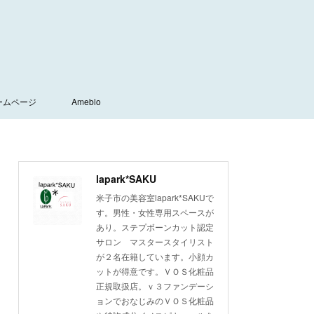
ームページ
Ameblo
lapark*SAKU
米子市の美容室lapark*SAKUで
す。男性・女性専用スペースが
あり。ステプボーンカット認定
サロン マスタースタイリスト
が２名在籍しています。小顔カ
ットが得意です。ＶＯＳ化粧品
正規取扱店。ｖ３ファンデーシ
ョンでおなじみのＶＯＳ化粧品