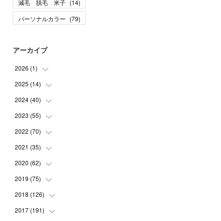
減毛 脱毛 米子
(
14
)
パーソナルカラー
(
79
)
アーカイブ
2026
(
1
)
2025
(
14
(
1
)
)
2024
(
40
(
10
)
)
(
1
)
2023
(
55
(
1
)
)
(
1
)
(
1
)
2022
(
70
(
2
)
)
(
2
)
(
3
)
(
4
)
2021
(
35
(
7
)
)
(
2
)
(
3
)
(
11
)
2020
(
62
(
5
)
)
(
7
)
(
3
)
(
8
)
(
7
)
2019
(
75
(
6
)
)
(
4
)
(
6
)
(
1
)
(
5
)
(
9
)
2018
(
126
(
1
)
)
(
3
)
(
4
)
(
3
)
(
3
)
(
7
)
(
2
)
2017
(
191
(
6
)
)