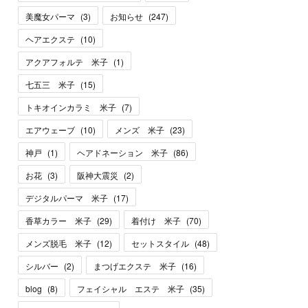
美魔女パーマ
(
3
)
お知らせ
(
247
)
ヘアエクステ
(
10
)
アクアフォルテ 米子
(
1
)
七五三 米子
(
15
)
トキオインカラミ 米子
(
7
)
エアウェーブ
(
10
)
メンズ 米子
(
23
)
神戸
(
1
)
ヘアドネーション 米子
(
86
)
お花
(
3
)
阪神大震災
(
2
)
デジタルパーマ 米子
(
17
)
香草カラー 米子
(
29
)
着付け 米子
(
70
)
メンズ脱毛 米子
(
12
)
セットスタイル
(
48
)
シルバー
(
2
)
まつげエクステ 米子
(
16
)
blog
(
8
)
フェイシャル エステ 米子
(
35
)