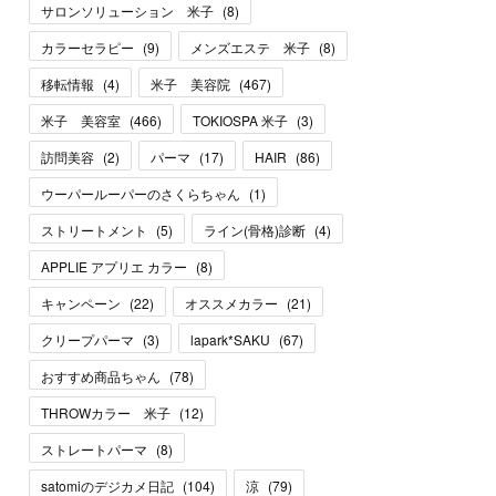
サロンソリューション 米子
(
8
)
カラーセラピー
(
9
)
メンズエステ 米子
(
8
)
移転情報
(
4
)
米子 美容院
(
467
)
米子 美容室
(
466
)
TOKIOSPA 米子
(
3
)
訪問美容
(
2
)
パーマ
(
17
)
HAIR
(
86
)
ウーパールーパーのさくらちゃん
(
1
)
ストリートメント
(
5
)
ライン(骨格)診断
(
4
)
APPLIE アプリエ カラー
(
8
)
キャンペーン
(
22
)
オススメカラー
(
21
)
クリープパーマ
(
3
)
lapark*SAKU
(
67
)
おすすめ商品ちゃん
(
78
)
THROWカラー 米子
(
12
)
ストレートパーマ
(
8
)
satomiのデジカメ日記
(
104
)
涼
(
79
)