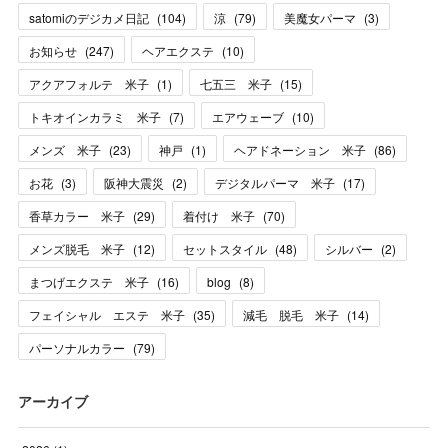
satomiのデジカメ日記
(
104
)
涼
(
79
)
美魔女パーマ
(
3
)
お知らせ
(
247
)
ヘアエクステ
(
10
)
アクアフォルテ 米子
(
1
)
七五三 米子
(
15
)
トキオインカラミ 米子
(
7
)
エアウェーブ
(
10
)
メンズ 米子
(
23
)
神戸
(
1
)
ヘアドネーション 米子
(
86
)
お花
(
3
)
阪神大震災
(
2
)
デジタルパーマ 米子
(
17
)
香草カラー 米子
(
29
)
着付け 米子
(
70
)
メンズ脱毛 米子
(
12
)
セットスタイル
(
48
)
シルバー
(
2
)
まつげエクステ 米子
(
16
)
blog
(
8
)
フェイシャル エステ 米子
(
35
)
減毛 脱毛 米子
(
14
)
パーソナルカラー
(
79
)
アーカイブ