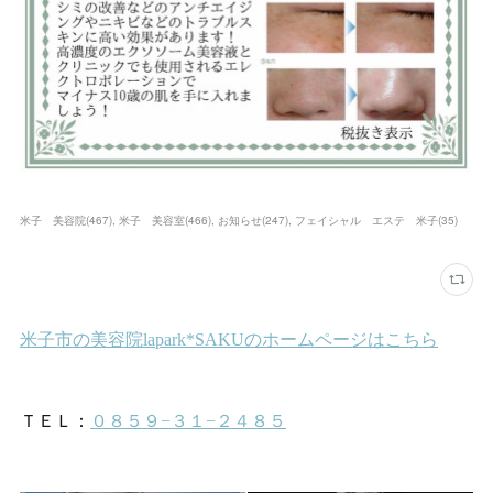
米子 美容院
(
467
)
米子 美容室
(
466
)
お知らせ
(
247
)
フェイシャル エステ 米子
(
35
)