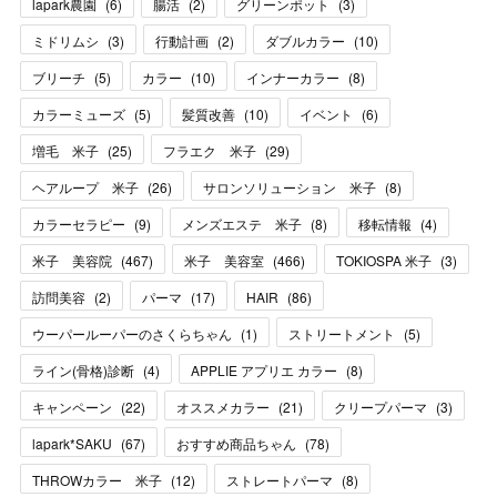
lapark農園
(
6
)
腸活
(
2
)
グリーンポット
(
3
)
ミドリムシ
(
3
)
行動計画
(
2
)
ダブルカラー
(
10
)
ブリーチ
(
5
)
カラー
(
10
)
インナーカラー
(
8
)
カラーミューズ
(
5
)
髪質改善
(
10
)
イベント
(
6
)
増毛 米子
(
25
)
フラエク 米子
(
29
)
ヘアループ 米子
(
26
)
サロンソリューション 米子
(
8
)
カラーセラピー
(
9
)
メンズエステ 米子
(
8
)
移転情報
(
4
)
米子 美容院
(
467
)
米子 美容室
(
466
)
TOKIOSPA 米子
(
3
)
訪問美容
(
2
)
パーマ
(
17
)
HAIR
(
86
)
ウーパールーパーのさくらちゃん
(
1
)
ストリートメント
(
5
)
ライン(骨格)診断
(
4
)
APPLIE アプリエ カラー
(
8
)
キャンペーン
(
22
)
オススメカラー
(
21
)
クリープパーマ
(
3
)
lapark*SAKU
(
67
)
おすすめ商品ちゃん
(
78
)
THROWカラー 米子
(
12
)
ストレートパーマ
(
8
)