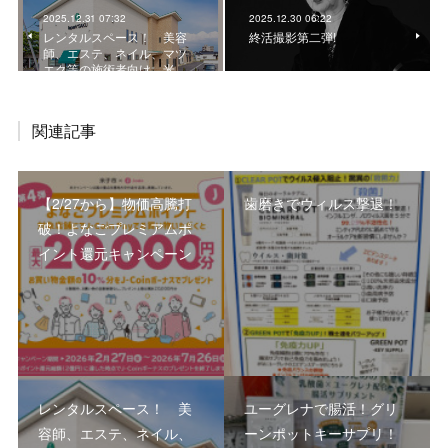
2025.12.31 07:32
2025.12.30 06:22
レンタルスペース！ 美容
終活撮影第二弾!
師、エステ、ネイル、マツ
エク等の施術者向け。米…
関連記事
【2/27から】物価高騰打
歯磨きでウィルス撃退！
破！よなごプレミアムポ
イント還元キャンペーン
レンタルスペース！ 美
ユーグレナで腸活！グリ
容師、エステ、ネイル、
ーンポットキーサプリ！