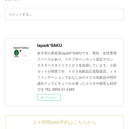
lapark*SAKU
米子市の美容室lapark*SAKUです。男性・女性専用
スペースがあり。ステプボーンカット認定サロン
マスタースタイリストが２名在籍しています。小顔
カットが得意です。ＶＯＳ化粧品正規取扱店。ｖ３
ファンデーションでおなじみのＶＯＳ化粧品や特許
成分イノスピキュールを使ったエステや脱毛も好評
です TEL 0859-31-2485
フォロー
２４時間web予約はこちらから